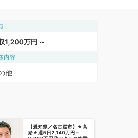
与
収1,200万円 ～
務内容
の他
【愛知県／名古屋市】★高
給★週5日2,140万円～