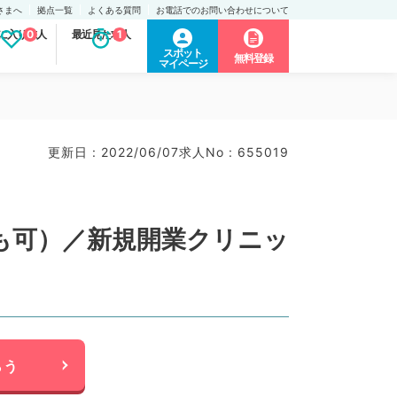
さまへ
拠点一覧
よくある質問
お電話でのお問い合わせについて
に入り求人
0
最近見た求人
1
スポット
無料登録
マイページ
更新日 : 2022/06/07
求人No : 655019
務も可）／新規開業クリニッ
らう