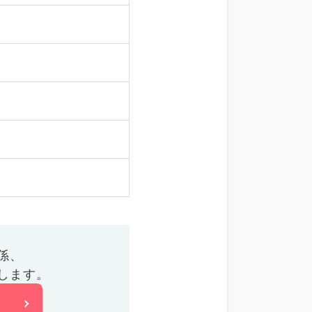
係、
します。