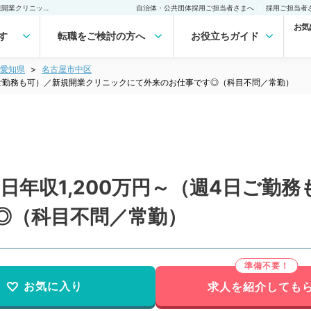
【愛知県／名古屋市】週5日年収1,200万円～（週4日ご勤務も可）／新規開業クリニックにて外来のお仕事です◎（科目不問／常勤）の転職・求人｜医師の求人・転職・アルバイトは【マイナビDOCTOR】
自治体・公共団体採用ご担当者さまへ
採用ご担当者
お気
す
転職をご検討の方へ
お役立ちガイド
愛知県
名古屋市中区
4日ご勤務も可）／新規開業クリニックにて外来のお仕事です◎（科目不問／常勤）
日年収1,200万円～（週4日ご勤
◎（科目不問／常勤）
お気に入り
求人を紹介しても