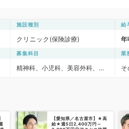
施設種別
給
クリニック(保険診療)
年
募集科目
業
精神科、小児科、美容外科、呼
そ
吸器外科、心臓血管外科、皮膚
科、産婦人科、産科、婦人科、
一般内科、循環器内科、呼吸器
内科、消化器内科、腎臓内科、
血液内科、外科系全般、一般外
】
【愛知県／名古屋市】★高
科、消化器外科、美容皮膚科、
週
給★週5日2,400万円～