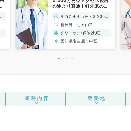
外来
3,200万円◎アクセス抜群
スポーツ整形外科、脊髄・脊椎
の駅より直通！◎外来のみ
のご勤務★駅チカクリニッ
外科、科目不問
万
年収2,400万円～3,200万
クです（精神科／常勤）
円
精神科、心療内科
クリニック(保険診療)
愛知県名古屋市中区
業務内容
勤務地