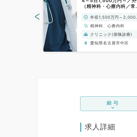
療脱毛・管理医
4～5日1,500万円～／
チカクリニック
（精神科・心療内科／常
（科目不問／常
勤）
<
0万円～
年収1,500万円～2,000
円
整形外科、美容外
精神科、心療内科
経外科、心臓血管
ク(美容・自由診
クリニック(保険診療)
膚科、泌尿器科、
古屋市中区
愛知県名古屋市中区
、婦人科、眼科、
科、一般内科、循
、消化器内科、外
、一般外科、消化
美容皮膚科、科目
給与
求人詳細