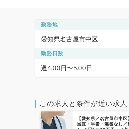
勤務地
愛知県名古屋市中区
勤務日数
週4.00日〜5.00日
この求人と条件が近い求人
名古屋市中村
【愛知県／名古屋市中区
収2,000万円
当直・早番・遅番なし／