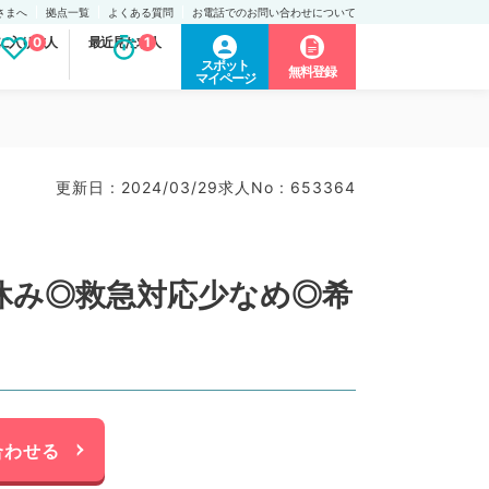
さまへ
拠点一覧
よくある質問
お電話でのお問い合わせについて
に入り求人
0
最近見た求人
1
スポット
無料登録
マイページ
更新日 : 2024/03/29
求人No : 653364
日休み◎救急対応少なめ◎希
合わせる