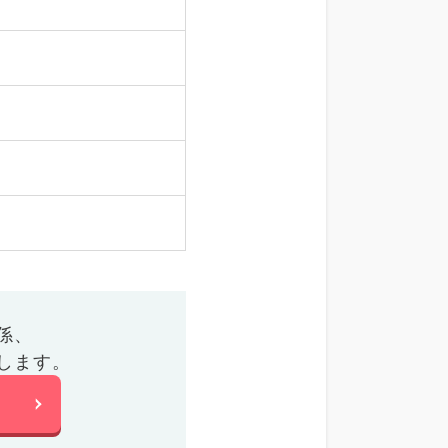
係、
します。