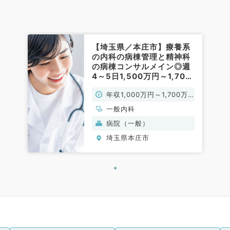
【埼玉県／本庄市】療養系
の内科の病棟管理と精神科
の病棟コンサルメイン◎週
4～5日1,500万円～1,700
万円／マイカー通勤OK◎日
年収1,000万円～1,700万
祝休み／ご経験を活かすこ
とができる環境／精神科救
円
一般内科
急病院の求人です（一般内
病院（一般）
科／常勤）
埼玉県本庄市