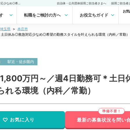
【埼玉県／本庄市】週5日1,800万円～／週4日勤務可＊土日休み◎救急対応少なめ◎希望の勤務スタイルを叶えられる環境（内科／常勤）の転職・求人｜医師の求人・転職・アルバイトは【マイナビDOCTOR】
自治体・公共団体採用ご担当者さまへ
採用ご担当者
お気
す
転職をご検討の方へ
お役立ちガイド
埼玉県
本庄市
務可＊土日休み◎救急対応少なめ◎希望の勤務スタイルを叶えられる環境（内科／常勤）
務
駅近・徒歩圏内
1,800万円～／週4日勤務可＊土
られる環境（内科／常勤）
お気に入り
最新の募集状況を問い