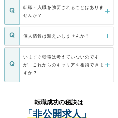
いただきますので、しばらくお待ちくださ
うち約3割は、Webサイトからご覧いただ
転職・入職を強要されることはありま
い。
けない「非公開求人」です。非公開求人は
せんか？
下記の理由によって、一般には公開してい
ません。
転職・入職を強要することは一切ありませ
ん。また、仮に応募先から内定をいただい
個人情報は漏えいしませんか？
■応募殺到を避けるため 人気のある医療機
たとしても、ご本人が納得しない限り、内
関を公にしてしまうと、応募が殺到する場
定を承諾する必要はありません。内定先へ
個人情報が漏えいすることはありませんの
合があります。 選考を効率よく行うため
の辞退の連絡はキャリアパートナーが行い
で、ご安心ください。当サイトからの登録
いますぐ転職は考えていないのです
に、医療機関が求める条件に合った人材の
ますので、ご安心ください。
などで収集したご登録者様の個人情報は、
が、これからのキャリアを相談できま
みを人材紹介会社に依頼するケースが増え
ご本人のキャリアアップおよび転職活動の
ています。
すか？
支援を目的に使用いたします。お預かりし
ているすべての個人データはご本人の許可
お気軽にご相談ください。先生専任のキャ
なく、医療機関側に開示したり、第三者に
リアパートナーが将来のご希望などをおう
提供することは一切ありません。また弊社
かがいして、現在の医療機関の状況や紹介
転職成功の秘訣は
は、個人情報の取り扱いについての厳密な
経験をまじえながら、適切なアドバイスを
管理基準を満たした事業者のみに付与され
「非公開求人」
させていただきます。すぐにご転職をされ
る、プライバシーマークを取得済みです。