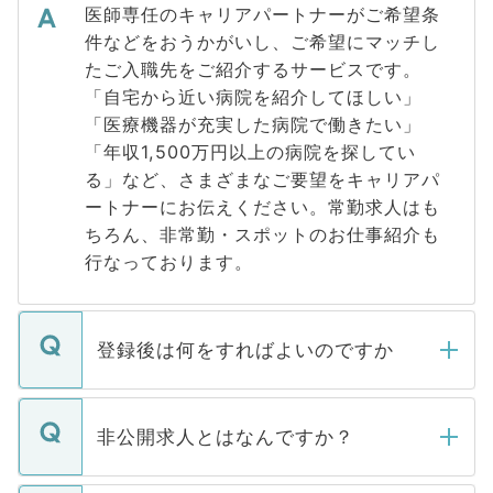
医師専任のキャリアパートナーがご希望条
件などをおうかがいし、ご希望にマッチし
たご入職先をご紹介するサービスです。
「自宅から近い病院を紹介してほしい」
「医療機器が充実した病院で働きたい」
「年収1,500万円以上の病院を探してい
る」など、さまざまなご要望をキャリアパ
ートナーにお伝えください。常勤求人はも
ちろん、非常勤・スポットのお仕事紹介も
行なっております。
登録後は何をすればよいのですか
ご登録いただきましたら、弊社担当者がご
登録内容を確認し、その後メールもしくは
非公開求人とはなんですか？
お電話にて次のステップのご案内をいたし
ます。通常、5営業日以内にはご連絡をせて
マイナビDOCTORで取り扱っている求人の