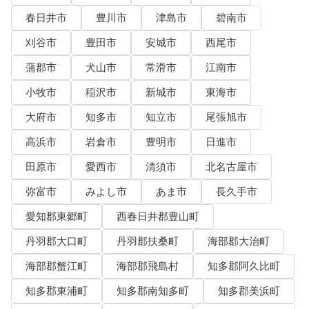
春日井市
豊川市
津島市
碧南市
刈谷市
豊田市
安城市
西尾市
蒲郡市
犬山市
常滑市
江南市
小牧市
稲沢市
新城市
東海市
大府市
知多市
知立市
尾張旭市
高浜市
岩倉市
豊明市
日進市
田原市
愛西市
清須市
北名古屋市
弥富市
みよし市
あま市
長久手市
愛知郡東郷町
西春日井郡豊山町
丹羽郡大口町
丹羽郡扶桑町
海部郡大治町
海部郡蟹江町
海部郡飛島村
知多郡阿久比町
知多郡東浦町
知多郡南知多町
知多郡美浜町