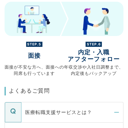
STEP.5
STEP.6
内定・入職
面接
アフターフォロー
面接が不安な方へ、
面接への
年収交渉や
入社日調整まで、
同席も
行っています
内定後もバックアップ
よくあるご質問
医療転職支援サービスとは？