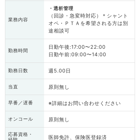
透析管理
（回診・急変時対応）＊シャント
業務内容
オペ・ＰＴＡを希望される方は別
途相談可
日勤午後:17:00〜22:00
勤務時間
日勤午前:09:00〜14:00
週5.00日
勤務日数
原則無し
当直
※詳細はお問い合わせください
早番／遅番
原則無し
オンコール
応募資格・
医師免許、保険医登録済
経験