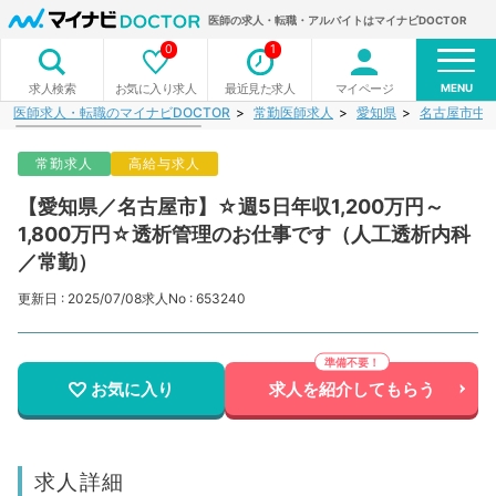
医師の求人・転職・アルバイトはマイナビDOCTOR
0
1
MENU
お気に入り求人
最近見た求人
マイページ
求人検索
医師求人・転職のマイナビDOCTOR
常勤医師求人
愛知県
名古屋市中
常勤求人
高給与求人
【愛知県／名古屋市】☆週5日年収1,200万円～
1,800万円☆透析管理のお仕事です（人工透析内科
／常勤）
更新日 : 2025/07/08
求人No : 653240
お気に入り
求人を紹介してもらう
求人詳細