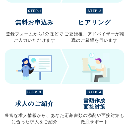
STEP.1
STEP.2
無料お申込み
ヒアリング
登録フォームから
1分ほどで
ご登録後、
アドバイザーが転
ご入力
いただけます
職の
ご希望を伺います
STEP.3
STEP.4
書類作成
求人のご紹介
面接対策
豊富な求人情報から、
あなた
応募書類の
添削や面接対策も
に合った求人を
ご紹介
徹底サポート