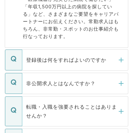
「年収1,500万円以上の病院を探してい
る」など、さまざまなご要望をキャリアパ
ートナーにお伝えください。常勤求人はも
ちろん、非常勤・スポットのお仕事紹介も
行なっております。
登録後は何をすればよいのですか
ご登録いただきましたら、弊社担当者がご
登録内容を確認し、その後メールもしくは
非公開求人とはなんですか？
お電話にて次のステップのご案内をいたし
ます。通常、5営業日以内にはご連絡をせて
マイナビDOCTORで取り扱っている求人の
いただきますので、しばらくお待ちくださ
うち約3割は、Webサイトからご覧いただ
転職・入職を強要されることはありま
い。
けない「非公開求人」です。非公開求人は
せんか？
下記の理由によって、一般には公開してい
ません。
転職・入職を強要することは一切ありませ