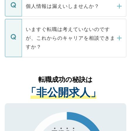
ん。また、仮に応募先から内定をいただい
個人情報は漏えいしませんか？
■応募殺到を避けるため 人気のある医療機
たとしても、ご本人が納得しない限り、内
関を公にしてしまうと、応募が殺到する場
定を承諾する必要はありません。内定先へ
個人情報が漏えいすることはありませんの
合があります。 選考を効率よく行うため
の辞退の連絡はキャリアパートナーが行い
で、ご安心ください。当サイトからの登録
いますぐ転職は考えていないのです
に、医療機関が求める条件に合った人材の
ますので、ご安心ください。
などで収集したご登録者様の個人情報は、
が、これからのキャリアを相談できま
みを人材紹介会社に依頼するケースが増え
ご本人のキャリアアップおよび転職活動の
ています。
すか？
支援を目的に使用いたします。お預かりし
ているすべての個人データはご本人の許可
お気軽にご相談ください。先生専任のキャ
なく、医療機関側に開示したり、第三者に
リアパートナーが将来のご希望などをおう
提供することは一切ありません。また弊社
かがいして、現在の医療機関の状況や紹介
転職成功の秘訣は
は、個人情報の取り扱いについての厳密な
経験をまじえながら、適切なアドバイスを
管理基準を満たした事業者のみに付与され
「非公開求人」
させていただきます。すぐにご転職をされ
る、プライバシーマークを取得済みです。
ない方には、長期的なサポートが可能です
ご登録いただいた個人情報は、SSL（デー
ので、まずはご登録ください。
タ暗号化）によって保護されていますの
で、機密保持に関してもご安心ください。