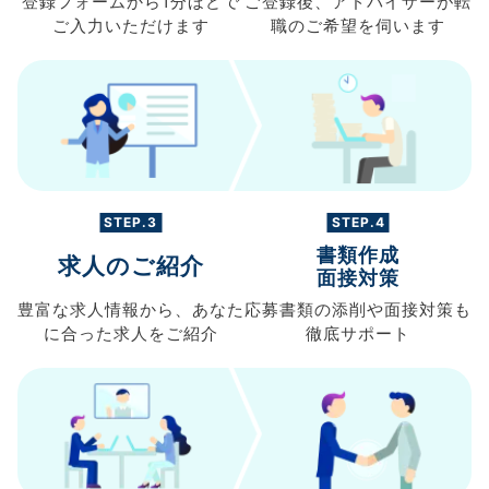
登録フォームから
1分ほどで
ご登録後、
アドバイザーが転
ご入力
いただけます
職の
ご希望を伺います
STEP.3
STEP.4
書類作成
求人のご紹介
面接対策
豊富な求人情報から、
あなた
応募書類の
添削や面接対策も
に合った求人を
ご紹介
徹底サポート