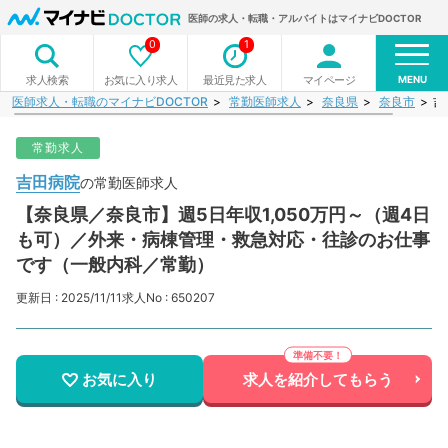
医師の求人・転職・アルバイトはマイナビDOCTOR
0
1
MENU
お気に入り求人
最近見た求人
マイページ
求人検索
医師求人・転職のマイナビDOCTOR
常勤医師求人
奈良県
奈良市
吉
常勤求人
吉田病院
の常勤医師求人
【奈良県／奈良市】週5日年収1,050万円～（週4日
も可）／外来・病棟管理・救急対応・往診のお仕事
です（一般内科／常勤）
更新日 : 2025/11/11
求人No : 650207
お気に入り
求人を紹介してもらう