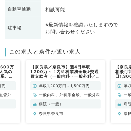
相談可能
自動車通勤
※最新情報を確認いたしますので
駐車場
お問い合わせください
この求人と条件が近い求人
600万
【奈良県／奈良市】週4日年収
【奈良
◎人気の
1,200万～！内科科業務全般♪交通
相談可
科系、外
費支給有（一般内科・一般外科／常
日1,3
勤）
でのご
万円
年収1,200万円～1,500万円
年収
血管外
一般内科、外科系全般、一般外科
一
科、呼吸
病院（一般）
病
分泌・代
奈良県奈良市
奈
内科、血
般外科、