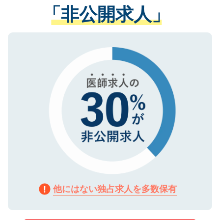
管理基準を満たした事業者のみに付与され
「非公開求人」
させていただきます。すぐにご転職をされ
る、プライバシーマークを取得済みです。
ない方には、長期的なサポートが可能です
ご登録いただいた個人情報は、SSL（デー
ので、まずはご登録ください。
タ暗号化）によって保護されていますの
で、機密保持に関してもご安心ください。
他にはない独占求人を多数保有