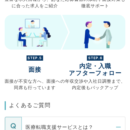
に合った求人を
ご紹介
徹底サポート
STEP.5
STEP.6
内定・入職
面接
アフターフォロー
面接が不安な方へ、
面接への
年収交渉や
入社日調整まで、
同席も
行っています
内定後もバックアップ
よくあるご質問
医療転職支援サービスとは？