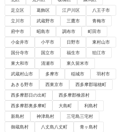
足立区
葛飾区
江戸川区
八王子市
立川市
武蔵野市
三鷹市
青梅市
府中市
昭島市
調布市
町田市
小金井市
小平市
日野市
東村山市
国分寺市
国立市
福生市
狛江市
東大和市
清瀬市
東久留米市
武蔵村山市
多摩市
稲城市
羽村市
あきる野市
西東京市
西多摩郡瑞穂町
西多摩郡日の出町
西多摩郡檜原村
西多摩郡奥多摩町
大島町
利島村
新島村
神津島村
三宅島三宅村
御蔵島村
八丈島八丈町
青ヶ島村