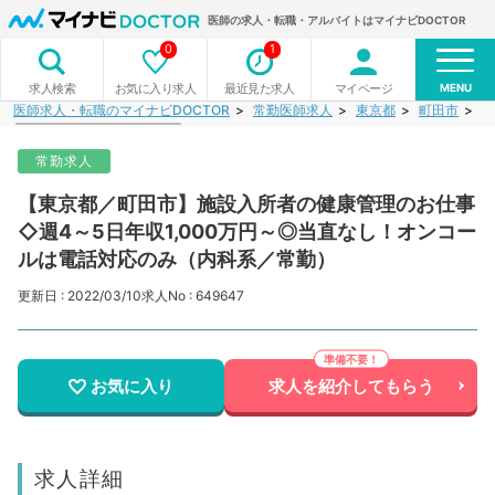
医師の求人・転職・アルバイトはマイナビDOCTOR
0
1
MENU
お気に入り求人
最近見た求人
マイページ
求人検索
医師求人・転職のマイナビDOCTOR
常勤医師求人
東京都
町田市
【
常勤求人
【東京都／町田市】施設入所者の健康管理のお仕事
◇週4～5日年収1,000万円～◎当直なし！オンコー
ルは電話対応のみ（内科系／常勤）
更新日 : 2022/03/10
求人No : 649647
お気に入り
求人を紹介してもらう
求人詳細