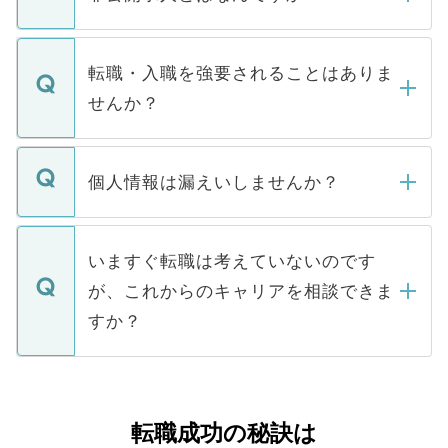
お電話にて次のステップのご案内をいたし
ます。通常、5営業日以内にはご連絡をせて
マイナビDOCTORで取り扱っている求人の
いただきますので、しばらくお待ちくださ
うち約3割は、Webサイトからご覧いただ
転職・入職を強要されることはありま
い。
けない「非公開求人」です。非公開求人は
せんか？
下記の理由によって、一般には公開してい
ません。
転職・入職を強要することは一切ありませ
ん。また、仮に応募先から内定をいただい
個人情報は漏えいしませんか？
■応募殺到を避けるため 人気のある医療機
たとしても、ご本人が納得しない限り、内
関を公にしてしまうと、応募が殺到する場
定を承諾する必要はありません。内定先へ
個人情報が漏えいすることはありませんの
合があります。 選考を効率よく行うため
の辞退の連絡はキャリアパートナーが行い
で、ご安心ください。当サイトからの登録
いますぐ転職は考えていないのです
に、医療機関が求める条件に合った人材の
ますので、ご安心ください。
などで収集したご登録者様の個人情報は、
が、これからのキャリアを相談できま
みを人材紹介会社に依頼するケースが増え
ご本人のキャリアアップおよび転職活動の
ています。
すか？
支援を目的に使用いたします。お預かりし
ているすべての個人データはご本人の許可
お気軽にご相談ください。先生専任のキャ
なく、医療機関側に開示したり、第三者に
リアパートナーが将来のご希望などをおう
提供することは一切ありません。また弊社
かがいして、現在の医療機関の状況や紹介
転職成功の秘訣は
は、個人情報の取り扱いについての厳密な
経験をまじえながら、適切なアドバイスを