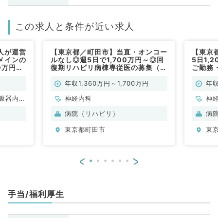
この求人と条件が近い求人
人が運営
【東京都／町田市】当直・オンコー
【東京
メインの
ルなし◎週5日で1,700万円～◎回
5日1,
0万円～
復期リハビリ病棟専従医の募集（神
ご勤務
系／常
経内科／常勤）
を勉強
内科／
年収1,360万円～1,700万円
年収
吸器内
神経内科
神
病院（リハビリ）
病
東京都町田市
東
<
>
手当/福利厚生