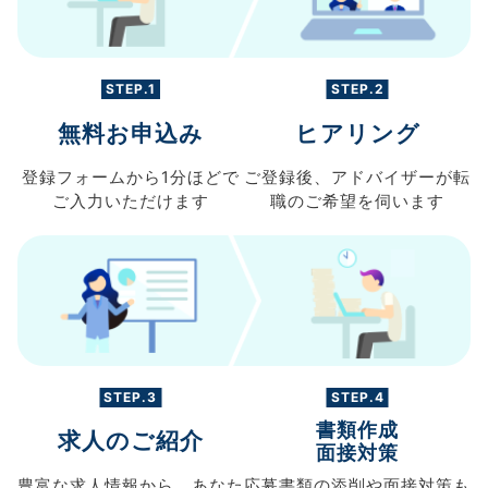
STEP.1
STEP.2
無料お申込み
ヒアリング
登録フォームから
1分ほどで
ご登録後、
アドバイザーが転
ご入力
いただけます
職の
ご希望を伺います
STEP.3
STEP.4
書類作成
求人のご紹介
面接対策
豊富な求人情報から、
あなた
応募書類の
添削や面接対策も