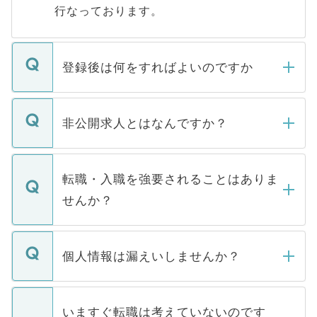
行なっております。
登録後は何をすればよいのですか
ご登録いただきましたら、弊社担当者がご
登録内容を確認し、その後メールもしくは
非公開求人とはなんですか？
お電話にて次のステップのご案内をいたし
ます。通常、5営業日以内にはご連絡をせて
マイナビDOCTORで取り扱っている求人の
いただきますので、しばらくお待ちくださ
うち約3割は、Webサイトからご覧いただ
転職・入職を強要されることはありま
い。
けない「非公開求人」です。非公開求人は
せんか？
下記の理由によって、一般には公開してい
ません。
転職・入職を強要することは一切ありませ
ん。また、仮に応募先から内定をいただい
個人情報は漏えいしませんか？
■応募殺到を避けるため 人気のある医療機
たとしても、ご本人が納得しない限り、内
関を公にしてしまうと、応募が殺到する場
定を承諾する必要はありません。内定先へ
個人情報が漏えいすることはありませんの
合があります。 選考を効率よく行うため
の辞退の連絡はキャリアパートナーが行い
で、ご安心ください。当サイトからの登録
いますぐ転職は考えていないのです