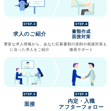
STEP.3
STEP.4
書類作成
求人のご紹介
面接対策
豊富な求人情報から、
あなた
応募書類の
添削や面接対策も
に合った求人を
ご紹介
徹底サポート
STEP.5
STEP.6
内定・入職
面接
アフターフォロー