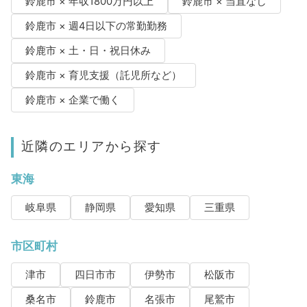
鈴鹿市 × 年収1800万円以上
鈴鹿市 × 当直なし
鈴鹿市 × 週4日以下の常勤勤務
鈴鹿市 × 土・日・祝日休み
鈴鹿市 × 育児支援（託児所など）
鈴鹿市 × 企業で働く
近隣のエリアから探す
東海
岐阜県
静岡県
愛知県
三重県
市区町村
津市
四日市市
伊勢市
松阪市
桑名市
鈴鹿市
名張市
尾鷲市