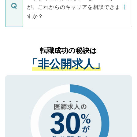
に、医療機関が求める条件に合った人材の
ますので、ご安心ください。
などで収集したご登録者様の個人情報は、
が、これからのキャリアを相談できま
みを人材紹介会社に依頼するケースが増え
ご本人のキャリアアップおよび転職活動の
ています。
すか？
支援を目的に使用いたします。お預かりし
ているすべての個人データはご本人の許可
お気軽にご相談ください。先生専任のキャ
なく、医療機関側に開示したり、第三者に
リアパートナーが将来のご希望などをおう
提供することは一切ありません。また弊社
かがいして、現在の医療機関の状況や紹介
転職成功の秘訣は
は、個人情報の取り扱いについての厳密な
経験をまじえながら、適切なアドバイスを
管理基準を満たした事業者のみに付与され
「非公開求人」
させていただきます。すぐにご転職をされ
る、プライバシーマークを取得済みです。
ない方には、長期的なサポートが可能です
ご登録いただいた個人情報は、SSL（デー
ので、まずはご登録ください。
タ暗号化）によって保護されていますの
で、機密保持に関してもご安心ください。