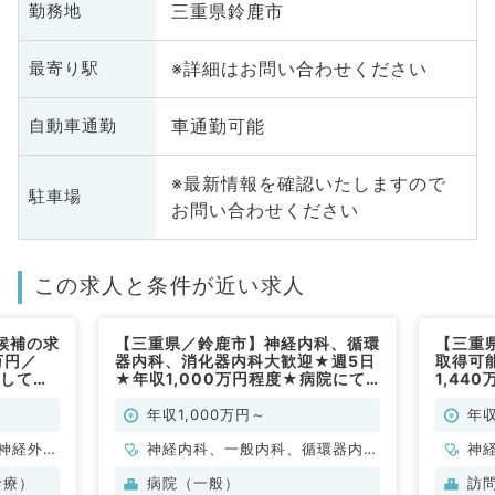
三重県鈴鹿市
勤務地
※詳細はお問い合わせください
最寄り駅
車通勤可能
自動車通勤
※最新情報を確認いたしますので
駐車場
お問い合わせください
この求人と条件が近い求人
候補の求
【三重県／鈴鹿市】神経内科、循環
【三重
万円／
器内科、消化器内科大歓迎★週5日
取得可
としてご
★年収1,000万円程度★病院にて
1,44
系・外科
外来・病棟管理・救急対応のお仕事
ニック
です！(一般内科／常勤)
(内科系
年収1,000万円～
年収
神経外
神経内科、一般内科、循環器内
神
器科、一
科、消化器内科
科
診療）
病院（一般）
訪