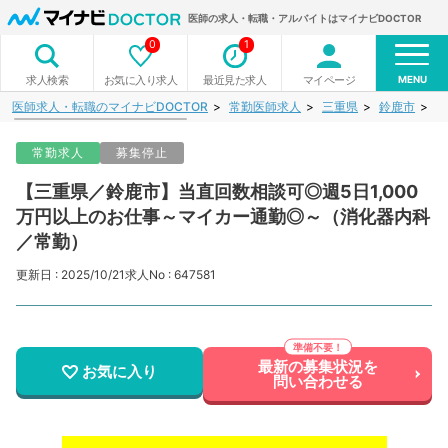
医師の求人・転職・アルバイトはマイナビDOCTOR
0
1
MENU
お気に入り求人
最近見た求人
マイページ
求人検索
医師求人・転職のマイナビDOCTOR
常勤医師求人
三重県
鈴鹿市
【
常勤求人
募集停止
【三重県／鈴鹿市】当直回数相談可◎週5日1,000
万円以上のお仕事～マイカー通勤◎～（消化器内科
／常勤）
更新日 : 2025/10/21
求人No : 647581
最新の募集状況を
お気に入り
問い合わせる