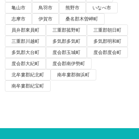
亀山市
鳥羽市
熊野市
いなべ市
志摩市
伊賀市
桑名郡木曽岬町
員弁郡東員町
三重郡菰野町
三重郡朝日町
三重郡川越町
多気郡多気町
多気郡明和町
多気郡大台町
度会郡玉城町
度会郡度会町
度会郡大紀町
度会郡南伊勢町
北牟婁郡紀北町
南牟婁郡御浜町
南牟婁郡紀宝町