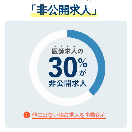
経験をまじえながら、適切なアドバイスを
管理基準を満たした事業者のみに付与され
「非公開求人」
させていただきます。すぐにご転職をされ
る、プライバシーマークを取得済みです。
ない方には、長期的なサポートが可能です
ご登録いただいた個人情報は、SSL（デー
ので、まずはご登録ください。
タ暗号化）によって保護されていますの
で、機密保持に関してもご安心ください。
他にはない独占求人を多数保有