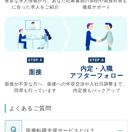
豊富な求人情報から、
あなた
応募書類の
添削や面接対策も
に合った求人を
ご紹介
徹底サポート
STEP.5
STEP.6
内定・入職
面接
アフターフォロー
面接が不安な方へ、
面接への
年収交渉や
入社日調整まで、
同席も
行っています
内定後もバックアップ
よくあるご質問
医療転職支援サービスとは？