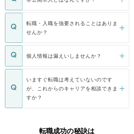
お電話にて次のステップのご案内をいたし
ます。通常、5営業日以内にはご連絡をせて
マイナビDOCTORで取り扱っている求人の
いただきますので、しばらくお待ちくださ
うち約3割は、Webサイトからご覧いただ
転職・入職を強要されることはありま
い。
けない「非公開求人」です。非公開求人は
せんか？
下記の理由によって、一般には公開してい
ません。
転職・入職を強要することは一切ありませ
ん。また、仮に応募先から内定をいただい
個人情報は漏えいしませんか？
■応募殺到を避けるため 人気のある医療機
たとしても、ご本人が納得しない限り、内
関を公にしてしまうと、応募が殺到する場
定を承諾する必要はありません。内定先へ
個人情報が漏えいすることはありませんの
合があります。 選考を効率よく行うため
の辞退の連絡はキャリアパートナーが行い
で、ご安心ください。当サイトからの登録
いますぐ転職は考えていないのです
に、医療機関が求める条件に合った人材の
ますので、ご安心ください。
などで収集したご登録者様の個人情報は、
が、これからのキャリアを相談できま
みを人材紹介会社に依頼するケースが増え
ご本人のキャリアアップおよび転職活動の
ています。
すか？
支援を目的に使用いたします。お預かりし
ているすべての個人データはご本人の許可
お気軽にご相談ください。先生専任のキャ
なく、医療機関側に開示したり、第三者に
リアパートナーが将来のご希望などをおう
提供することは一切ありません。また弊社
かがいして、現在の医療機関の状況や紹介
転職成功の秘訣は
は、個人情報の取り扱いについての厳密な