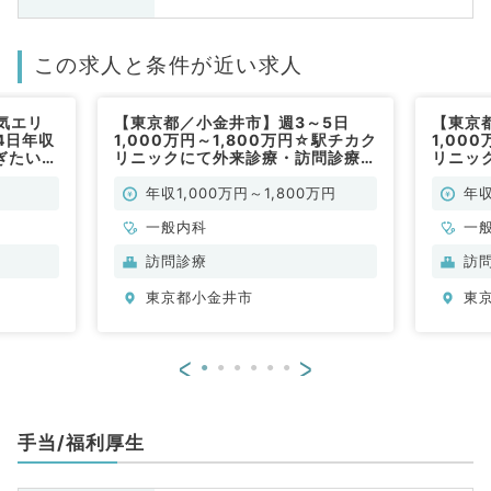
この求人と条件が近い求人
気エリ
【東京都／小金井市】週3～5日
【東京
4日年収
1,000万円～1,800万円☆駅チカク
1,00
ぎたい先
リニックにて外来診療・訪問診療の
リニッ
／常勤）
お仕事です（一般内科／常勤）
お仕事
／常勤
年収1,000万円～1,800万円
年収
一般内科
一
訪問診療
訪
東京都小金井市
東
<
>
手当/福利厚生