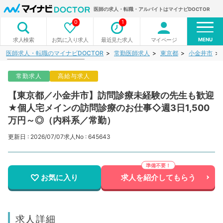
医師の求人・転職・アルバイトはマイナビDOCTOR
0
1
MENU
お気に入り求人
最近見た求人
マイページ
求人検索
医師求人・転職のマイナビDOCTOR
常勤医師求人
東京都
小金井市
常勤求人
高給与求人
【東京都／小金井市】訪問診療未経験の先生も歓迎
★個人宅メインの訪問診療のお仕事◇週3日1,500
万円～◎（内科系／常勤）
更新日 : 2026/07/07
求人No : 645643
お気に入り
求人を紹介してもらう
求人詳細