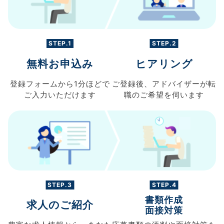
STEP.1
STEP.2
無料お申込み
ヒアリング
登録フォームから
1分ほどで
ご登録後、
アドバイザーが転
ご入力
いただけます
職の
ご希望を伺います
STEP.3
STEP.4
書類作成
求人のご紹介
面接対策