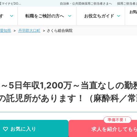
さくら総合病院 (常勤)の転職・求人｜医師の求人・転職・アルバイトは【マイナビDOCTOR】
自治体・公共団体採用ご担当者さまへ
採用ご担当者
お気
す
転職をご検討の方へ
お役立ちガイド
愛知県
丹羽郡大口町
さくら総合病院
～5日年収1,200万～当直なしの
応の託児所があります！（麻酔科／常
お気に入り
求人を紹介しても