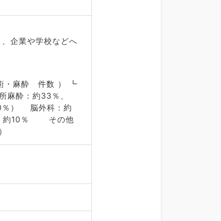
り、企業や学校などへ
術・麻酔 件数 ） ┗
、局所麻酔：約33％、
0％） 脳外科：約
科：約10％ その他
）