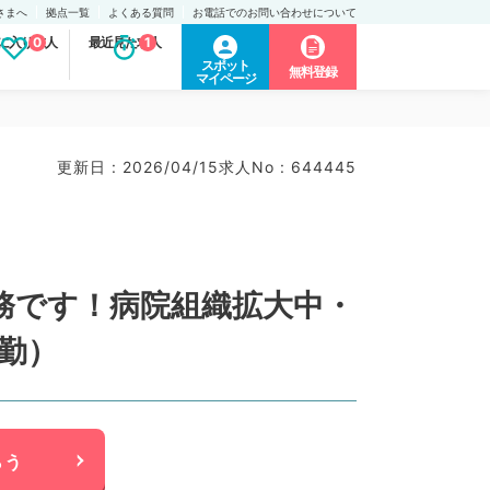
さまへ
拠点一覧
よくある質問
お電話でのお問い合わせについて
に入り求人
0
最近見た求人
1
スポット
無料登録
マイページ
更新日 : 2026/04/15
求人No : 644445
勤務です！病院組織拡大中・
勤）
らう