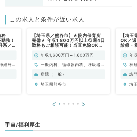
この求人と条件が近い求人
勤務
【埼玉県／熊谷市】★院内保育所
【埼玉
長勤務！
完備★ 年収1,800万円以上◎週4日
OK／週
科系／常
勤務もご相談可能！当直免除OK＆
診療・
残業ほぼなしのご勤務◎子育て中の
勤）
先生にもおすすめです（一般内科／
年収1,600万円～1,800万円
年収
常勤）
神経外
一般内科、循環器内科、呼吸器内
神
管外科、
科、消化器内科、内分泌・代謝内
科
病院（一般）
訪
呼吸器内
科
分
埼玉県熊谷市
埼
・代謝内
内
、血液内
科、消化
<
>
手当/福利厚生