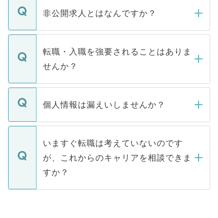
登録内容を確認し、その後メールもしくは
非公開求人とはなんですか？
お電話にて次のステップのご案内をいたし
ます。通常、5営業日以内にはご連絡をせて
マイナビDOCTORで取り扱っている求人の
いただきますので、しばらくお待ちくださ
うち約3割は、Webサイトからご覧いただ
転職・入職を強要されることはありま
い。
けない「非公開求人」です。非公開求人は
せんか？
下記の理由によって、一般には公開してい
ません。
転職・入職を強要することは一切ありませ
ん。また、仮に応募先から内定をいただい
個人情報は漏えいしませんか？
■応募殺到を避けるため 人気のある医療機
たとしても、ご本人が納得しない限り、内
関を公にしてしまうと、応募が殺到する場
定を承諾する必要はありません。内定先へ
個人情報が漏えいすることはありませんの
合があります。 選考を効率よく行うため
の辞退の連絡はキャリアパートナーが行い
で、ご安心ください。当サイトからの登録
いますぐ転職は考えていないのです
に、医療機関が求める条件に合った人材の
ますので、ご安心ください。
などで収集したご登録者様の個人情報は、
が、これからのキャリアを相談できま
みを人材紹介会社に依頼するケースが増え
ご本人のキャリアアップおよび転職活動の
ています。
すか？
支援を目的に使用いたします。お預かりし
ているすべての個人データはご本人の許可
お気軽にご相談ください。先生専任のキャ
なく、医療機関側に開示したり、第三者に
リアパートナーが将来のご希望などをおう
提供することは一切ありません。また弊社