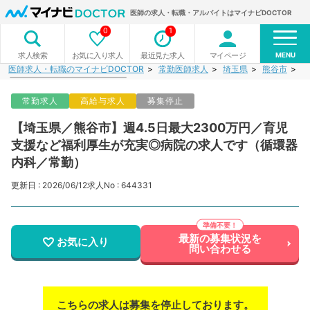
医師の求人・転職・アルバイトはマイナビDOCTOR
0
1
MENU
お気に入り求人
最近見た求人
マイページ
求人検索
医師求人・転職のマイナビDOCTOR
常勤医師求人
埼玉県
熊谷市
【
常勤求人
高給与求人
募集停止
【埼玉県／熊谷市】週4.5日最大2300万円／育児
支援など福利厚生が充実◎病院の求人です（循環器
内科／常勤）
更新日 : 2026/06/12
求人No : 644331
最新の募集状況を
お気に入り
問い合わせる
こちらの求人は募集を停止しております。