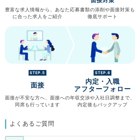
面接対策
豊富な求人情報から、
あなた
応募書類の
添削や面接対策も
に合った求人を
ご紹介
徹底サポート
STEP.5
STEP.6
内定・入職
面接
アフターフォロー
面接が不安な方へ、
面接への
年収交渉や
入社日調整まで、
同席も
行っています
内定後もバックアップ
よくあるご質問