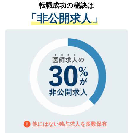
かがいして、現在の医療機関の状況や紹介
転職成功の秘訣は
は、個人情報の取り扱いについての厳密な
経験をまじえながら、適切なアドバイスを
管理基準を満たした事業者のみに付与され
「非公開求人」
させていただきます。すぐにご転職をされ
る、プライバシーマークを取得済みです。
ない方には、長期的なサポートが可能です
ご登録いただいた個人情報は、SSL（デー
ので、まずはご登録ください。
タ暗号化）によって保護されていますの
で、機密保持に関してもご安心ください。
他にはない独占求人を多数保有