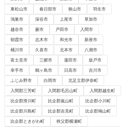
東松山市
春日部市
狭山市
羽生市
鴻巣市
深谷市
上尾市
草加市
越谷市
蕨市
戸田市
入間市
朝霞市
志木市
和光市
新座市
桶川市
久喜市
北本市
八潮市
富士見市
三郷市
蓮田市
坂戸市
幸手市
鶴ヶ島市
日高市
吉川市
ふじみ野市
白岡市
北足立郡伊奈町
入間郡三芳町
入間郡毛呂山町
入間郡越生町
比企郡滑川町
比企郡嵐山町
比企郡小川町
比企郡川島町
比企郡吉見町
比企郡鳩山町
比企郡ときがわ町
秩父郡横瀬町