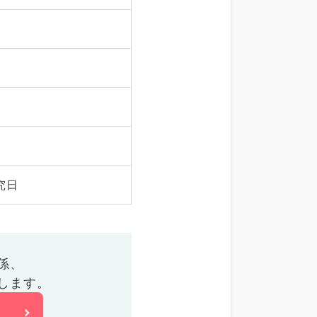
究日
係、
します。