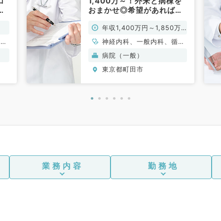
コ
1,400万～！外来と病棟を
常
おまかせ◎希望があれば専
門外来と訪問診療をおまか
年収1,400万円～1,850万
せ（一般内科、循環器内
科、呼吸器内科、内分泌・
円
、呼
神経内科、一般内科、循環
代謝内科、神経内科／常
、内
器内科、呼吸器内科、内分
病院（一般）
勤）
内
泌・代謝内科
東京都町田市
業務内容
勤務地