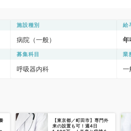
施設種別
給
病院（一般）
年
募集科目
業
呼吸器内科
一
養
【東京都／町田市】専門外
日
来の設置も可！週4日