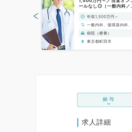
日／17時30分
1,500万円～／当直オン
務です◎地域に
ールなし◎（一般内科／
院での募集（内
勤）
<
0万円～
年収1,500万円～
）
、心療内科、一般
一般内科、循環器内科
環器内科、呼吸器
吸器内科、消化器内科
養）
病院（療養）
化器内科、内分
分泌・代謝内科、腎臓
田市
東京都町田市
内科、腎臓内科、
科、老年内科
、膠原病科
給与
求人詳細