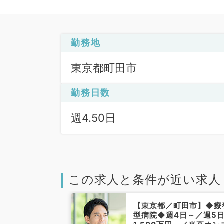
勤務地
東京都町田市
勤務日数
週4.50日
この求人と条件が近い求人
町田市】＊土日
【東京都／町田市】◆療
問診療の募集／
型病院◆週4日～／週5