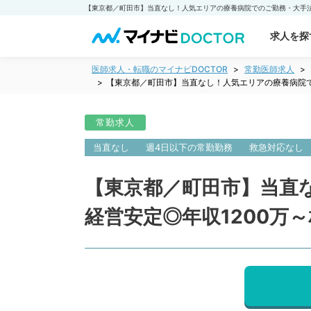
求人を探
医師求人・転職のマイナビDOCTOR
常勤医師求人
【東京都／町田市】当直なし！人気エリアの療養病院で
常勤求人
当直なし
週4日以下の常勤勤務
救急対応なし
【東京都／町田市】当直
経営安定◎年収1200万