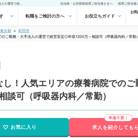
【東京都／町田市】当直なし！人気エリアの療養病院でのご勤務・大手法人の運営で経営安定◎年収1200万～相談可（呼吸器内科／常勤）の転職・求人｜医師の求人・転職・アルバイトは【マイナビDOCTOR】
自治体・公共団体採用ご担当者さまへ
採用ご担当者
お気
す
転職をご検討の方へ
お役立ちガイド
東京都
町田市
のご勤務・大手法人の運営で経営安定◎年収1200万～相談可（呼吸器内科／常勤
なし！人気エリアの療養病院でのご
～相談可（呼吸器内科／常勤）
お気に入り
求人を紹介しても