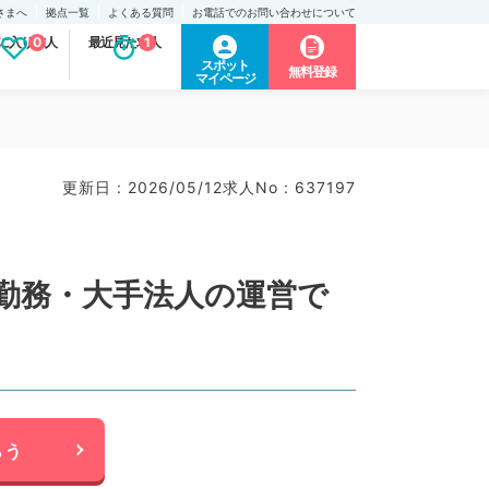
さまへ
拠点一覧
よくある質問
お電話でのお問い合わせについて
に入り求人
0
最近見た求人
1
スポット
無料登録
マイページ
）
更新日 : 2026/05/12
求人No : 637197
勤務・大手法人の運営で
らう