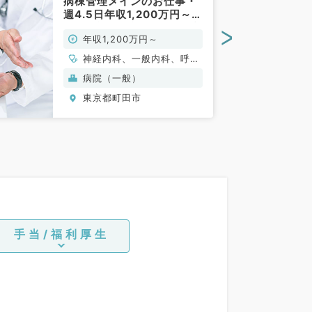
病棟管理メインのお仕事・
週4.5日年収1,200万円～マ
イカー通勤可能～（内科系
>
年収1,200万円～
／常勤）
神経内科、一般内科、呼吸
器内科、腎臓内科、老年内
病院（一般）
科
東京都町田市
手当/福利厚生