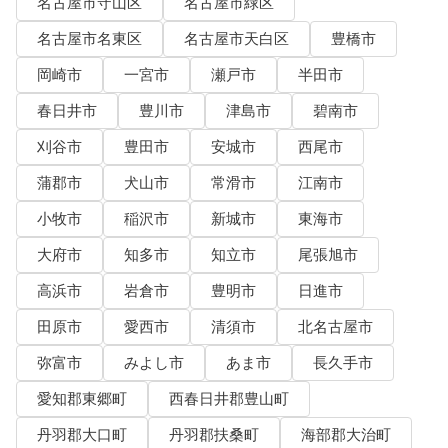
名古屋市守山区
名古屋市緑区
名古屋市名東区
名古屋市天白区
豊橋市
岡崎市
一宮市
瀬戸市
半田市
春日井市
豊川市
津島市
碧南市
刈谷市
豊田市
安城市
西尾市
蒲郡市
犬山市
常滑市
江南市
小牧市
稲沢市
新城市
東海市
大府市
知多市
知立市
尾張旭市
高浜市
岩倉市
豊明市
日進市
田原市
愛西市
清須市
北名古屋市
弥富市
みよし市
あま市
長久手市
愛知郡東郷町
西春日井郡豊山町
丹羽郡大口町
丹羽郡扶桑町
海部郡大治町