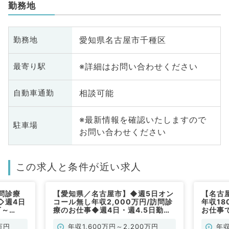
勤務地
愛知県名古屋市千種区
勤務地
※詳細はお問い合わせください
最寄り駅
相談可能
自動車通勤
※最新情報を確認いたしますので
駐車場
お問い合わせください
この求人と条件が近い求人
問診療
【愛知県／名古屋市】◆週5日オン
【名古
◇週4日
コール無し年収2,000万円/訪問診
年収1
万～
療のお仕事◆週4日・週4.5日勤務
お仕事
ニックで
も相談可能◎駅チカ・通勤便利な病
勤)
／常勤）
院にてご勤務です！（内科系／常
万円
年収1,600万円～2,200万円
年収