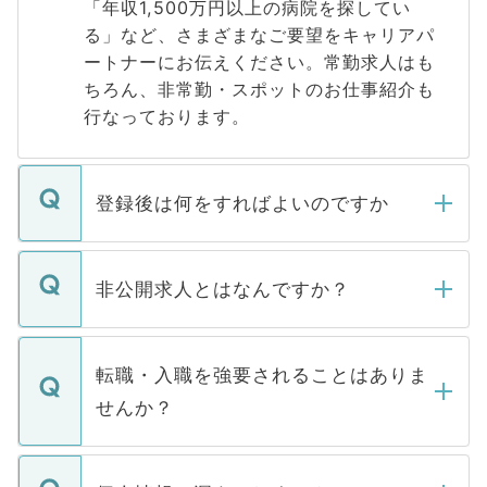
「年収1,500万円以上の病院を探してい
る」など、さまざまなご要望をキャリアパ
ートナーにお伝えください。常勤求人はも
ちろん、非常勤・スポットのお仕事紹介も
行なっております。
登録後は何をすればよいのですか
ご登録いただきましたら、弊社担当者がご
登録内容を確認し、その後メールもしくは
非公開求人とはなんですか？
お電話にて次のステップのご案内をいたし
ます。通常、5営業日以内にはご連絡をせて
マイナビDOCTORで取り扱っている求人の
いただきますので、しばらくお待ちくださ
うち約3割は、Webサイトからご覧いただ
転職・入職を強要されることはありま
い。
けない「非公開求人」です。非公開求人は
せんか？
下記の理由によって、一般には公開してい
ません。
転職・入職を強要することは一切ありませ