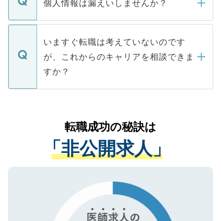
ん。また、仮に応募先から内定をいただい
個人情報は漏えいしませんか？
■応募殺到を避けるため 人気のある医療機
たとしても、ご本人が納得しない限り、内
関を公にしてしまうと、応募が殺到する場
定を承諾する必要はありません。内定先へ
個人情報が漏えいすることはありませんの
合があります。 選考を効率よく行うため
の辞退の連絡はキャリアパートナーが行い
で、ご安心ください。当サイトからの登録
いますぐ転職は考えていないのです
に、医療機関が求める条件に合った人材の
ますので、ご安心ください。
などで収集したご登録者様の個人情報は、
が、これからのキャリアを相談できま
みを人材紹介会社に依頼するケースが増え
ご本人のキャリアアップおよび転職活動の
ています。
すか？
支援を目的に使用いたします。お預かりし
ているすべての個人データはご本人の許可
お気軽にご相談ください。先生専任のキャ
なく、医療機関側に開示したり、第三者に
リアパートナーが将来のご希望などをおう
提供することは一切ありません。また弊社
かがいして、現在の医療機関の状況や紹介
転職成功の秘訣は
は、個人情報の取り扱いについての厳密な
経験をまじえながら、適切なアドバイスを
管理基準を満たした事業者のみに付与され
「非公開求人」
させていただきます。すぐにご転職をされ
る、プライバシーマークを取得済みです。
ない方には、長期的なサポートが可能です
ご登録いただいた個人情報は、SSL（デー
ので、まずはご登録ください。
タ暗号化）によって保護されていますの
で、機密保持に関してもご安心ください。