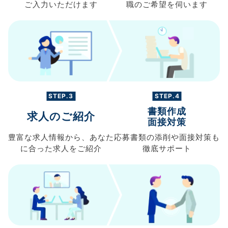
ご入力
いただけます
職の
ご希望を伺います
STEP.3
STEP.4
書類作成
求人のご紹介
面接対策
豊富な求人情報から、
あなた
応募書類の
添削や面接対策も
に合った求人を
ご紹介
徹底サポート