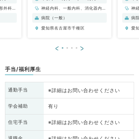
勤）
形外科、
神経内科、一般内科、消化器内
神
呼吸器外
科、老年内科、外科系全般、一般
脳
病院（一般）
病
外科、泌
外科
管
愛知県名古屋市千種区
愛
器内科、
環
、内分
科
、老年内
科
<
>
般、一般
全
外科、膠
腺
科
手当/福利厚生
※詳細はお問い合わせください
通勤手当
有り
学会補助
※詳細はお問い合わせください
住宅手当
※詳細はお問い合わせください
退職金