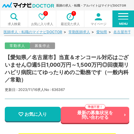
医師の求人・転職・アルバイトはマイナビDOCTOR
0
1
MENU
お気に入り求人
最近見た求人
マイページ
求人検索
医師求人・転職のマイナビDOCTOR
常勤医師求人
愛知県
名古屋市千
常勤求人
募集停止
【愛知県／名古屋市】当直＆オンコール対応はござ
いません◎週5日1,000万円～1,500万円◎回復期リ
ハビリ病院にてゆったりめのご勤務です（一般内科
／常勤）
更新日 : 2023/11/16
求人No : 636367
最新の募集状況を
お気に入り
問い合わせる