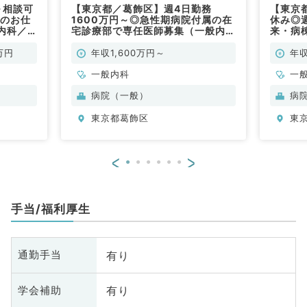
～相談可
【東京都／葛飾区】週4日勤務
【東京
療のお仕
1600万円～◎急性期病院付属の在
休み◎週
内科／
宅診療部で専任医師募集（一般内科
来・病
／常勤）
内科／
万円
年収1,600万円～
年収
一般内科
一
病院（一般）
病
東京都葛飾区
東
<
>
手当/福利厚生
有り
通勤手当
有り
学会補助