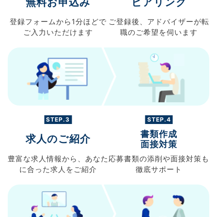
無料お申込み
ヒアリング
登録フォームから
1分ほどで
ご登録後、
アドバイザーが転
ご入力
いただけます
職の
ご希望を伺います
STEP.3
STEP.4
書類作成
求人のご紹介
面接対策
豊富な求人情報から、
あなた
応募書類の
添削や面接対策も
に合った求人を
ご紹介
徹底サポート