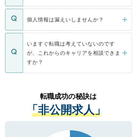
下記の理由によって、一般には公開してい
ません。
転職・入職を強要することは一切ありませ
ん。また、仮に応募先から内定をいただい
個人情報は漏えいしませんか？
■応募殺到を避けるため 人気のある医療機
たとしても、ご本人が納得しない限り、内
関を公にしてしまうと、応募が殺到する場
定を承諾する必要はありません。内定先へ
個人情報が漏えいすることはありませんの
合があります。 選考を効率よく行うため
の辞退の連絡はキャリアパートナーが行い
で、ご安心ください。当サイトからの登録
いますぐ転職は考えていないのです
に、医療機関が求める条件に合った人材の
ますので、ご安心ください。
などで収集したご登録者様の個人情報は、
が、これからのキャリアを相談できま
みを人材紹介会社に依頼するケースが増え
ご本人のキャリアアップおよび転職活動の
ています。
すか？
支援を目的に使用いたします。お預かりし
ているすべての個人データはご本人の許可
お気軽にご相談ください。先生専任のキャ
なく、医療機関側に開示したり、第三者に
リアパートナーが将来のご希望などをおう
提供することは一切ありません。また弊社
かがいして、現在の医療機関の状況や紹介
転職成功の秘訣は
は、個人情報の取り扱いについての厳密な
経験をまじえながら、適切なアドバイスを
管理基準を満たした事業者のみに付与され
「非公開求人」
させていただきます。すぐにご転職をされ
る、プライバシーマークを取得済みです。
ない方には、長期的なサポートが可能です
ご登録いただいた個人情報は、SSL（デー
ので、まずはご登録ください。
タ暗号化）によって保護されていますの
で、機密保持に関してもご安心ください。