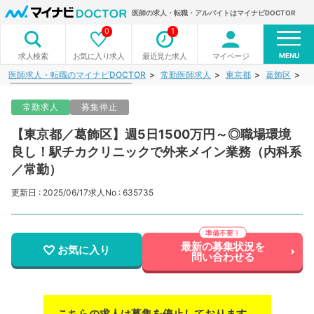
医師の求人・転職・アルバイトはマイナビDOCTOR
0
1
MENU
お気に入り求人
最近見た求人
マイページ
求人検索
医師求人・転職のマイナビDOCTOR
常勤医師求人
東京都
葛飾区
【
常勤求人
募集停止
【東京都／葛飾区】週5日1500万円～◎職場環境
良し！駅チカクリニックで外来メイン業務（内科系
／常勤）
更新日 : 2025/06/17
求人No : 635735
最新の募集状況を
お気に入り
問い合わせる
こちらの求人は募集を停止しております。