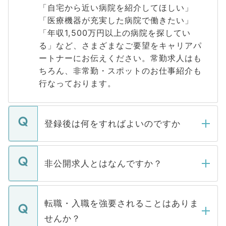
「自宅から近い病院を紹介してほしい」
「医療機器が充実した病院で働きたい」
「年収1,500万円以上の病院を探してい
る」など、さまざまなご要望をキャリアパ
ートナーにお伝えください。常勤求人はも
ちろん、非常勤・スポットのお仕事紹介も
行なっております。
登録後は何をすればよいのですか
ご登録いただきましたら、弊社担当者がご
登録内容を確認し、その後メールもしくは
非公開求人とはなんですか？
お電話にて次のステップのご案内をいたし
ます。通常、5営業日以内にはご連絡をせて
マイナビDOCTORで取り扱っている求人の
いただきますので、しばらくお待ちくださ
うち約3割は、Webサイトからご覧いただ
転職・入職を強要されることはありま
い。
けない「非公開求人」です。非公開求人は
せんか？