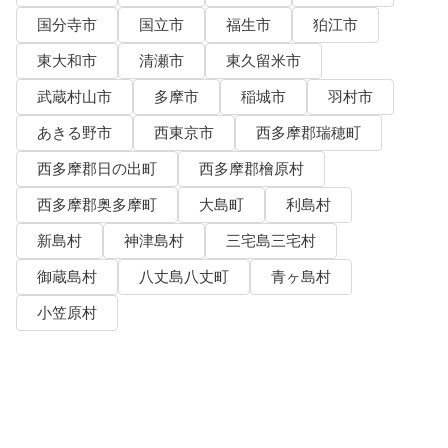
国分寺市
国立市
福生市
狛江市
東大和市
清瀬市
東久留米市
武蔵村山市
多摩市
稲城市
羽村市
あきる野市
西東京市
西多摩郡瑞穂町
西多摩郡日の出町
西多摩郡檜原村
西多摩郡奥多摩町
大島町
利島村
新島村
神津島村
三宅島三宅村
御蔵島村
八丈島八丈町
青ヶ島村
小笠原村