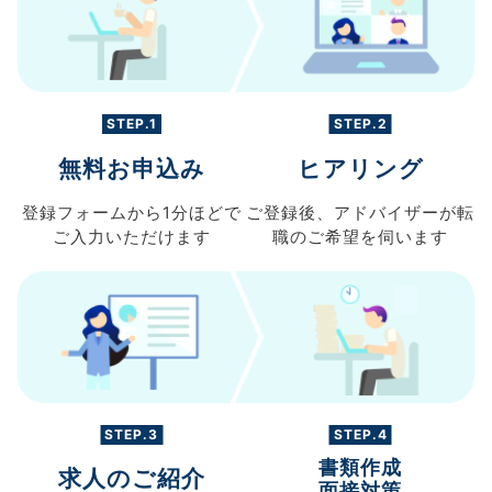
STEP.1
STEP.2
無料お申込み
ヒアリング
登録フォームから
1分ほどで
ご登録後、
アドバイザーが転
ご入力
いただけます
職の
ご希望を伺います
STEP.3
STEP.4
書類作成
求人のご紹介
面接対策