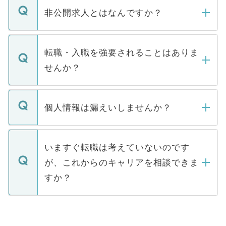
登録内容を確認し、その後メールもしくは
非公開求人とはなんですか？
お電話にて次のステップのご案内をいたし
ます。通常、5営業日以内にはご連絡をせて
マイナビDOCTORで取り扱っている求人の
いただきますので、しばらくお待ちくださ
うち約3割は、Webサイトからご覧いただ
転職・入職を強要されることはありま
い。
けない「非公開求人」です。非公開求人は
せんか？
下記の理由によって、一般には公開してい
ません。
転職・入職を強要することは一切ありませ
ん。また、仮に応募先から内定をいただい
個人情報は漏えいしませんか？
■応募殺到を避けるため 人気のある医療機
たとしても、ご本人が納得しない限り、内
関を公にしてしまうと、応募が殺到する場
定を承諾する必要はありません。内定先へ
個人情報が漏えいすることはありませんの
合があります。 選考を効率よく行うため
の辞退の連絡はキャリアパートナーが行い
で、ご安心ください。当サイトからの登録
いますぐ転職は考えていないのです
に、医療機関が求める条件に合った人材の
ますので、ご安心ください。
などで収集したご登録者様の個人情報は、
が、これからのキャリアを相談できま
みを人材紹介会社に依頼するケースが増え
ご本人のキャリアアップおよび転職活動の
ています。
すか？
支援を目的に使用いたします。お預かりし
ているすべての個人データはご本人の許可
お気軽にご相談ください。先生専任のキャ
なく、医療機関側に開示したり、第三者に
リアパートナーが将来のご希望などをおう
提供することは一切ありません。また弊社