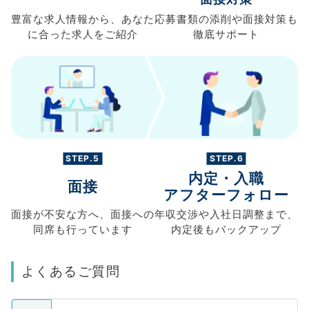
豊富な求人情報から、
あなた
応募書類の
添削や面接対策も
に合った求人を
ご紹介
徹底サポート
STEP.5
STEP.6
内定・入職
面接
アフターフォロー
面接が不安な方へ、
面接への
年収交渉や
入社日調整まで、
同席も
行っています
内定後もバックアップ
よくあるご質問