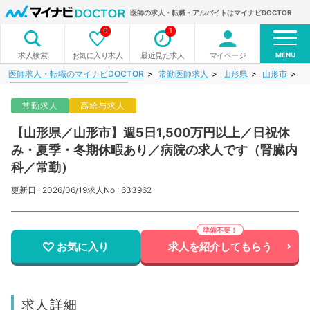
医師の求人・転職・アルバイトはマイナビDOCTOR
0
1
MENU
お気に入り求人
最近見た求人
マイページ
求人検索
医師求人・転職のマイナビDOCTOR
常勤医師求人
山形県
山形市
【
常勤求人
高給与求人
【山形県／山形市】週5日1,500万円以上／日祝休
み・夏季・冬期休暇あり／病院の求人です（腎臓内
科／常勤）
更新日 : 2026/06/19
求人No : 633962
お気に入り
求人を紹介してもらう
求人詳細