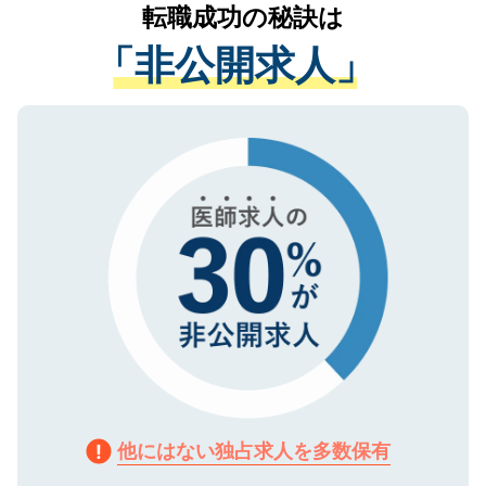
かがいして、現在の医療機関の状況や紹介
転職成功の秘訣は
は、個人情報の取り扱いについての厳密な
経験をまじえながら、適切なアドバイスを
管理基準を満たした事業者のみに付与され
「非公開求人」
させていただきます。すぐにご転職をされ
る、プライバシーマークを取得済みです。
ない方には、長期的なサポートが可能です
ご登録いただいた個人情報は、SSL（デー
ので、まずはご登録ください。
タ暗号化）によって保護されていますの
で、機密保持に関してもご安心ください。
他にはない独占求人を多数保有