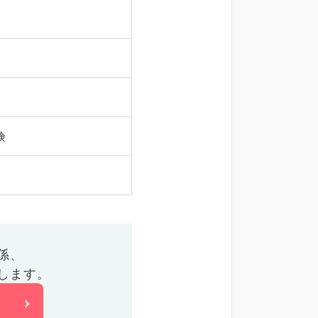
険
係、
します。