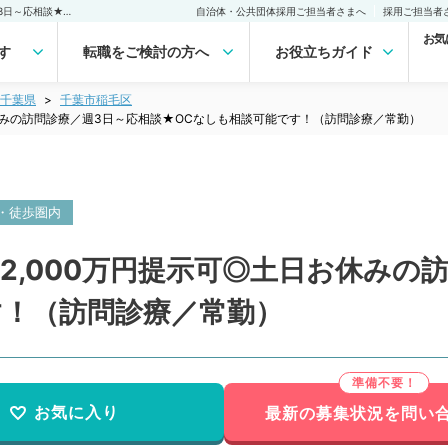
【千葉県／千葉市】週5日2,000万円提示可◎土日お休みの訪問診療／週3日～応相談★OCなしも相談可能です！（訪問診療／常勤）の転職・求人｜医師の求人・転職・アルバイトは【マイナビDOCTOR】
自治体・公共団体採用ご担当者さまへ
採用ご担当者
お気
す
転職をご検討の方へ
お役立ちガイド
千葉県
千葉市稲毛区
お休みの訪問診療／週3日～応相談★OCなしも相談可能です！（訪問診療／常勤）
・徒歩圏内
2,000万円提示可◎土日お休みの
す！（訪問診療／常勤）
お気に入り
最新の募集状況を問い