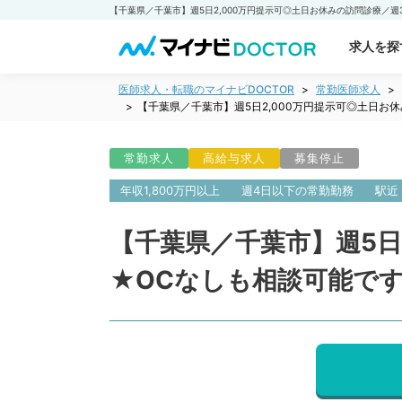
求人を探
医師求人・転職のマイナビDOCTOR
常勤医師求人
【千葉県／千葉市】週5日2,000万円提示可◎土日
常勤求人
高給与求人
募集停止
年収1,800万円以上
週4日以下の常勤勤務
駅近
【千葉県／千葉市】週5日
★OCなしも相談可能で