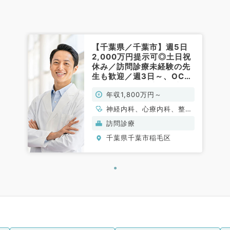
科、腎臓内科、老年内科、膠原
病科
【千葉県／千葉市】週5日
2,000万円提示可◎土日祝
休み／訪問診療未経験の先
生も歓迎／週3日～、OCな
しも相談可能な訪問診療の
年収1,800万円～
お仕事（訪問診療／常勤）
神経内科、心療内科、整形
外科、形成外科、美容外
訪問診療
科、脳神経外科、呼吸器外
千葉県千葉市稲毛区
科、心臓血管外科、小児外
科、泌尿器科、一般内科、
循環器内科、呼吸器内科、
消化器内科、内分泌・代謝
内科、腎臓内科、老年内
科、外科系全般、一般外
科、消化器外科、乳腺外
科、膠原病科、スポーツ整
形外科、大腸・肛門外科、