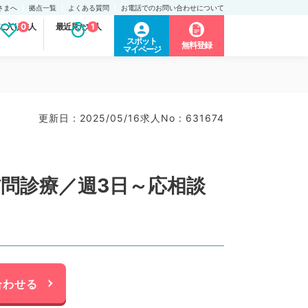
さまへ
拠点一覧
よくある質問
お電話でのお問い合わせについて
に入り求人
0
最近見た求人
1
スポット
無料登録
マイページ
更新日 : 2025/05/16
求人No : 631674
訪問診療／週3日～応相談
合わせる