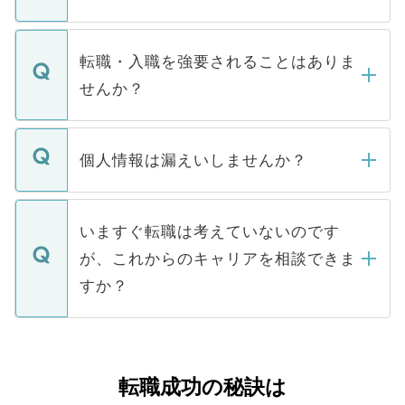
お電話にて次のステップのご案内をいたし
ます。通常、5営業日以内にはご連絡をせて
マイナビDOCTORで取り扱っている求人の
いただきますので、しばらくお待ちくださ
うち約3割は、Webサイトからご覧いただ
転職・入職を強要されることはありま
い。
けない「非公開求人」です。非公開求人は
せんか？
下記の理由によって、一般には公開してい
ません。
転職・入職を強要することは一切ありませ
ん。また、仮に応募先から内定をいただい
個人情報は漏えいしませんか？
■応募殺到を避けるため 人気のある医療機
たとしても、ご本人が納得しない限り、内
関を公にしてしまうと、応募が殺到する場
定を承諾する必要はありません。内定先へ
個人情報が漏えいすることはありませんの
合があります。 選考を効率よく行うため
の辞退の連絡はキャリアパートナーが行い
で、ご安心ください。当サイトからの登録
いますぐ転職は考えていないのです
に、医療機関が求める条件に合った人材の
ますので、ご安心ください。
などで収集したご登録者様の個人情報は、
が、これからのキャリアを相談できま
みを人材紹介会社に依頼するケースが増え
ご本人のキャリアアップおよび転職活動の
ています。
すか？
支援を目的に使用いたします。お預かりし
ているすべての個人データはご本人の許可
お気軽にご相談ください。先生専任のキャ
なく、医療機関側に開示したり、第三者に
リアパートナーが将来のご希望などをおう
提供することは一切ありません。また弊社
かがいして、現在の医療機関の状況や紹介
転職成功の秘訣は
は、個人情報の取り扱いについての厳密な
経験をまじえながら、適切なアドバイスを