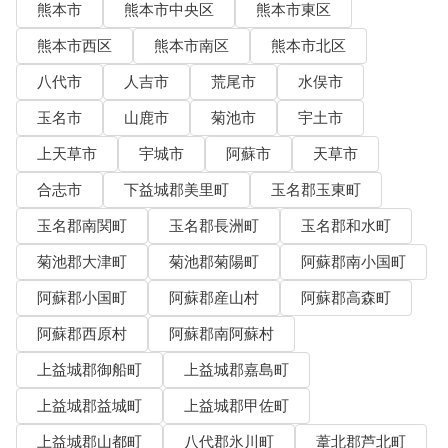
熊本市
熊本市中央区
熊本市東区
熊本市西区
熊本市南区
熊本市北区
八代市
人吉市
荒尾市
水俣市
玉名市
山鹿市
菊池市
宇土市
上天草市
宇城市
阿蘇市
天草市
合志市
下益城郡美里町
玉名郡玉東町
玉名郡南関町
玉名郡長洲町
玉名郡和水町
菊池郡大津町
菊池郡菊陽町
阿蘇郡南小国町
阿蘇郡小国町
阿蘇郡産山村
阿蘇郡高森町
阿蘇郡西原村
阿蘇郡南阿蘇村
上益城郡御船町
上益城郡嘉島町
上益城郡益城町
上益城郡甲佐町
上益城郡山都町
八代郡氷川町
葦北郡芦北町