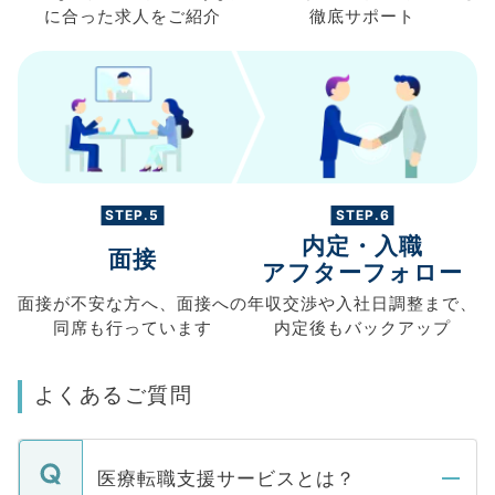
に合った求人を
ご紹介
徹底サポート
STEP.5
STEP.6
内定・入職
面接
アフターフォロー
面接が不安な方へ、
面接への
年収交渉や
入社日調整まで、
同席も
行っています
内定後もバックアップ
よくあるご質問
医療転職支援サービスとは？