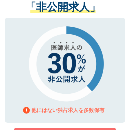
管理基準を満たした事業者のみに付与され
「非公開求人」
させていただきます。すぐにご転職をされ
る、プライバシーマークを取得済みです。
ない方には、長期的なサポートが可能です
ご登録いただいた個人情報は、SSL（デー
ので、まずはご登録ください。
タ暗号化）によって保護されていますの
で、機密保持に関してもご安心ください。
他にはない独占求人を多数保有