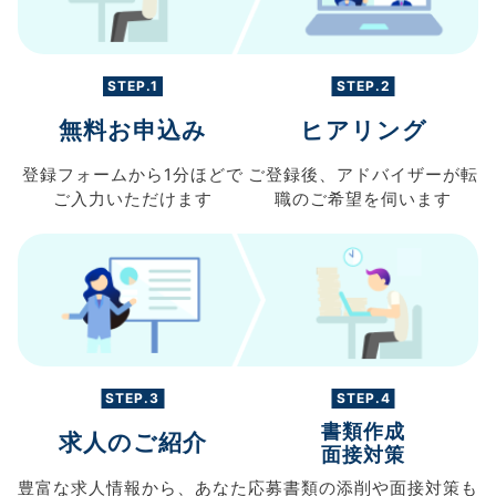
STEP.1
STEP.2
無料お申込み
ヒアリング
登録フォームから
1分ほどで
ご登録後、
アドバイザーが転
ご入力
いただけます
職の
ご希望を伺います
STEP.3
STEP.4
書類作成
求人のご紹介
面接対策
豊富な求人情報から、
あなた
応募書類の
添削や面接対策も