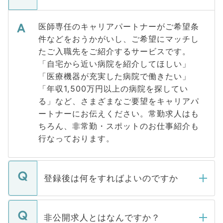
医師専任のキャリアパートナーがご希望条
件などをおうかがいし、ご希望にマッチし
たご入職先をご紹介するサービスです。
「自宅から近い病院を紹介してほしい」
「医療機器が充実した病院で働きたい」
「年収1,500万円以上の病院を探してい
る」など、さまざまなご要望をキャリアパ
ートナーにお伝えください。常勤求人はも
ちろん、非常勤・スポットのお仕事紹介も
行なっております。
登録後は何をすればよいのですか
ご登録いただきましたら、弊社担当者がご
登録内容を確認し、その後メールもしくは
非公開求人とはなんですか？