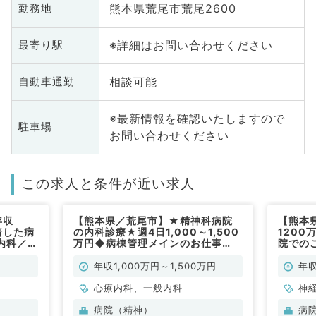
熊本県荒尾市荒尾2600
勤務地
※詳細はお問い合わせください
最寄り駅
相談可能
自動車通勤
※最新情報を確認いたしますので
駐車場
お問い合わせください
この求人と条件が近い求人
年収
【熊本県／荒尾市】★精神科病院
【熊本
着した病
の内科診療★週4日1,000～1,500
120
内科／常
万円◆病棟管理メインのお仕事
院での
（一般内科・心療内科／常勤）
勤）
年収1,000万円～1,500万円
年収
心療内科、一般内科
神
科
病院（精神）
病