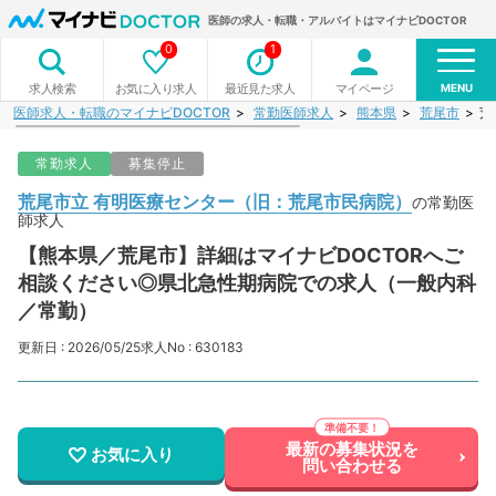
医師の求人・転職・アルバイトはマイナビDOCTOR
0
1
MENU
お気に入り求人
最近見た求人
マイページ
求人検索
医師求人・転職のマイナビDOCTOR
常勤医師求人
熊本県
荒尾市
荒
常勤求人
募集停止
荒尾市立 有明医療センター（旧：荒尾市民病院）
の常勤医
師求人
【熊本県／荒尾市】詳細はマイナビDOCTORへご
相談ください◎県北急性期病院での求人（一般内科
／常勤）
更新日 : 2026/05/25
求人No : 630183
最新の募集状況を
お気に入り
問い合わせる