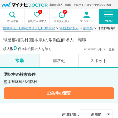
医師の求人・転職・アルバイトはマイナビDOCTOR
0
0
MENU
お気に入り求人
最近見た求人
マイページ
求人検索
医師求人・転職のマイナビDOCTOR
常勤医師求人
熊本県
球磨郡相良村
球磨郡相良村(熊本県)の常勤医師求人・転職
0
求人数
件
※非公開求人を除く
2026年08月09日更新
常勤
非常勤
スポット
選択中の検索条件
熊本県球磨郡相良村
条件の変更
並び順：
新着順