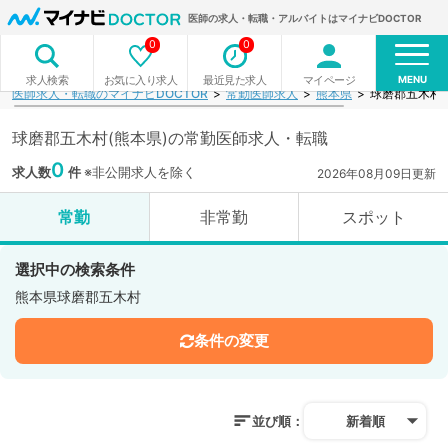
医師の求人・転職・アルバイトはマイナビDOCTOR
0
0
MENU
お気に入り求人
最近見た求人
マイページ
求人検索
医師求人・転職のマイナビDOCTOR
常勤医師求人
熊本県
球磨郡五木村
球磨郡五木村(熊本県)の常勤医師求人・転職
0
求人数
件
※非公開求人を除く
2026年08月09日更新
常勤
非常勤
スポット
選択中の検索条件
熊本県球磨郡五木村
条件の変更
並び順：
新着順