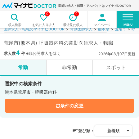
医師の求人・転職・アルバイトはマイナビDOCTOR
0
0
MENU
お気に入り求人
最近見た求人
マイページ
求人検索
医師求人・転職のマイナビDOCTOR
常勤医師求人
熊本県
荒尾市
呼吸
荒尾市(熊本県) 呼吸器内科の常勤医師求人・転職
4
求人数
件
※非公開求人を除く
2026年08月07日更新
常勤
非常勤
スポット
選択中の検索条件
熊本県荒尾市・呼吸器内科
条件の変更
並び順：
新着順