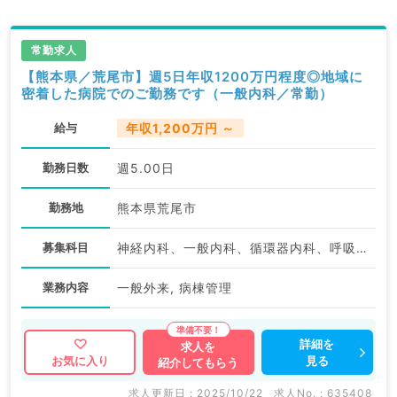
常勤求人
【熊本県／荒尾市】週5日年収1200万円程度◎地域に
密着した病院でのご勤務です（一般内科／常勤）
給与
年収1,200万円 ～
勤務日数
週5.00日
勤務地
熊本県荒尾市
募集科目
神経内科、一般内科、循環器内科、呼吸器内科、消化器内科、内分泌・代謝内科、腎臓内科、老年内科、外科系全般、一般外科、膠原病科
業務内容
一般外来, 病棟管理
詳細を
求人を
見る
お気に入り
紹介してもらう
求人更新日 : 2025/10/22
求人No. : 635408