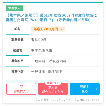
常勤求人
【熊本県／荒尾市】週5日年収1200万円程度◎地域に
密着した病院でのご勤務です（呼吸器内科／常勤）
給与
年収1,200万円 ～
勤務日数
週5.00日
勤務地
熊本県荒尾市
募集科目
一般内科、呼吸器内科
業務内容
一般外来, 病棟管理
詳細を
求人を
見る
お気に入り
紹介してもらう
求人更新日 : 2025/07/14
求人No. : 635415