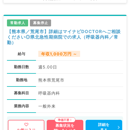
常勤求人
募集停止
【熊本県／荒尾市】詳細はマイナビDOCTORへご相談
ください◎県北急性期病院での求人（呼吸器内科／常
勤）
給与
年収1,000万円 ～
勤務日数
週5.00日
勤務地
熊本県荒尾市
募集科目
呼吸器内科
業務内容
一般外来
詳細を
募集状況を
見る