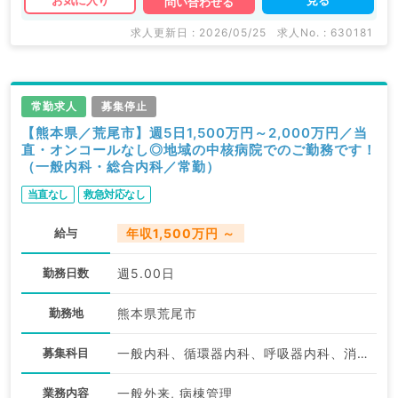
お気に入り
問い合わせる
求人更新日 : 2026/05/25
求人No. : 630181
常勤求人
募集停止
【熊本県／荒尾市】週5日1,500万円～2,000万円／当
直・オンコールなし◎地域の中核病院でのご勤務です！
（一般内科・総合内科／常勤）
当直なし
救急対応なし
給与
年収1,500万円 ～
勤務日数
週5.00日
勤務地
熊本県荒尾市
募集科目
一般内科、循環器内科、呼吸器内科、消化器内科、内分泌・代謝内科
業務内容
一般外来, 病棟管理