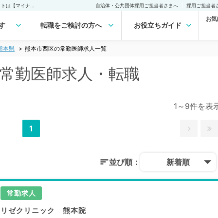
熊本市西区(熊本県)の常勤医師求人・転職｜医師の求人・転職・アルバイトは【マイナビDOCTOR】
自治体・公共団体採用ご担当者さまへ
採用ご担当者
お気
す
転職をご検討の方へ
お役立ちガイド
熊本県
熊本市西区の常勤医師求人一覧
の常勤医師求人・転職
1～9件を表
1
並び順：
新着順
常勤求人
リゼクリニック 熊本院