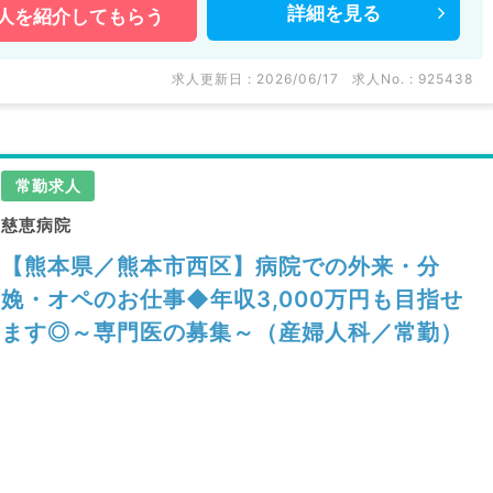
詳細を
見る
人を
紹介してもらう
求人更新日 : 2026/06/17
求人No. : 925438
常勤求人
慈恵病院
【熊本県／熊本市西区】病院での外来・分
娩・オペのお仕事◆年収3,000万円も目指せ
ます◎～専門医の募集～（産婦人科／常勤）