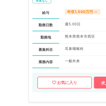
当直なし
年収1,500万円 ～
給与
週5.00日
勤務日数
熊本県熊本市西区
勤務地
耳鼻咽喉科
募集科目
一般外来
業務内容
お気に入り
求