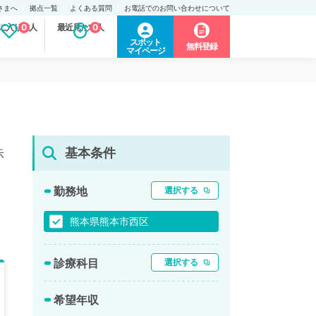
さまへ
拠点一覧
よくある質問
お電話でのお問い合わせについて
に入り求人
0
最近見た求人
0
スポット
無料登録
マイページ
基本条件
示
勤務地
選択する
熊本県熊本市西区
診療科目
選択する
希望年収