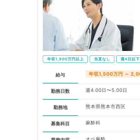
年収1,800万円以上
当直なし
週4日以
年収1,500万円 ～ 2,
給与
週4.00日〜5.00日
勤務日数
熊本県熊本市西区
勤務地
麻酔科
募集科目
オペ麻酔
業務内容