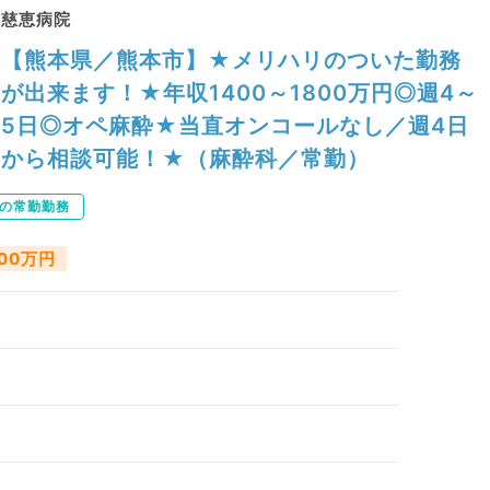
慈恵病院
【熊本県／熊本市】★メリハリのついた勤務
が出来ます！★年収1400～1800万円◎週4～
5日◎オペ麻酔★当直オンコールなし／週4日
から相談可能！★（麻酔科／常勤）
下の常勤勤務
000万円