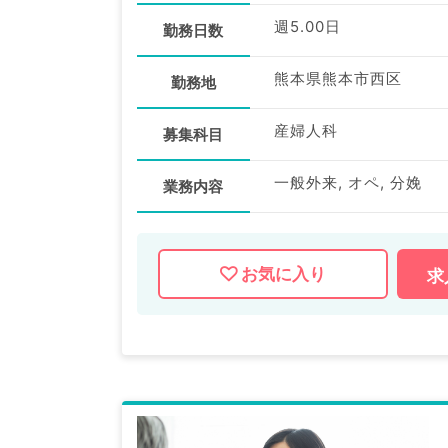
週5.00日
勤務日数
熊本県熊本市西区
勤務地
産婦人科
募集科目
一般外来, オペ, 分娩
業務内容
お気に入り
求