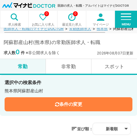
医師の求人・転職・アルバイトはマイナビDOCTOR
0
0
MENU
お気に入り求人
最近見た求人
マイページ
求人検索
医師求人・転職のマイナビDOCTOR
常勤医師求人
熊本県
阿蘇郡産山村
阿蘇郡産山村(熊本県)の常勤医師求人・転職
0
求人数
件
※非公開求人を除く
2026年08月07日更新
常勤
非常勤
スポット
選択中の検索条件
熊本県阿蘇郡産山村
条件の変更
並び順：
新着順