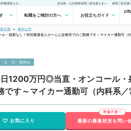
【東京都／東村山市】週4日1200万円◎当直・オンコール・残業なし！特別養護老人ホームと診療所でのご勤務です～マイカー通勤可（内科系／常勤）の転職・求人｜医師の求人・転職・アルバイトは【マイナビDOCTOR】
自治体・公共団体採用ご担当者さまへ
採用ご担当者
お気
す
転職をご検討の方へ
お役立ちガイド
東京都
東村山市
コール・残業なし！特別養護老人ホームと診療所でのご勤務です～マイカー通勤可（
土・日・祝休み
日1200万円◎当直・オンコール
務です～マイカー通勤可（内科系／
お気に入り
最新の募集状況を問い