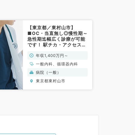
【東京都／東村山市】
■OC・当直無し◎慢性期～
急性期迄幅広く診療が可能
です！ 駅チカ・アクセス便
利／週4日1,400万円～
年収1,400万円～
（一般内科／常勤）
一般内科、循環器内科
病院（一般）
東京都東村山市