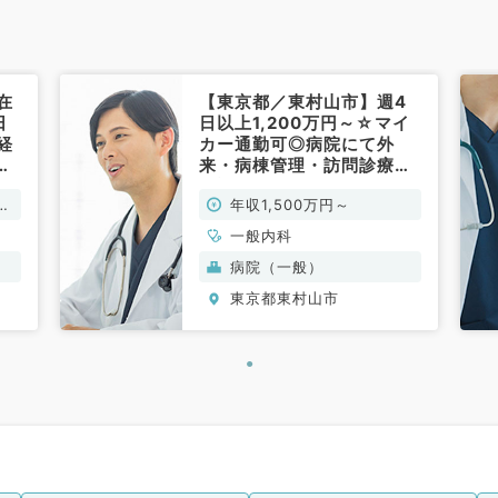
在
【東京都／東村山市】週4
日
日以上1,200万円～☆マイ
経
カー通勤可◎病院にて外
科
来・病棟管理・訪問診療・
健診のお仕事です！（一般
万
年収1,500万円～
内科／常勤）
一般内科
病院（一般）
東京都東村山市