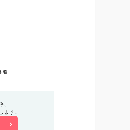
休暇
係、
します。