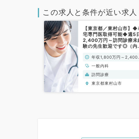
この求人と条件が近い求人
【東京都／東村山市】◆
宅専門医取得可能◆週5
2,400万円～訪問診療未
験の先生歓迎です◎（内
系・外科系／常勤）
年収1,800万円～2,400
円
一般内科
訪問診療
東京都東村山市