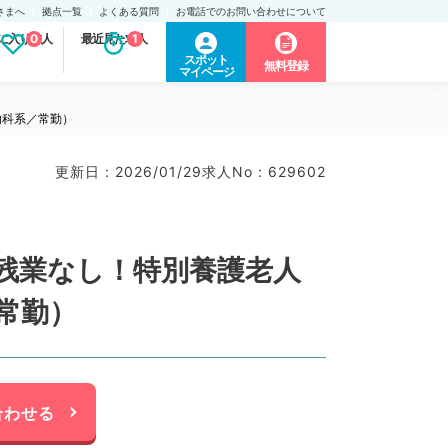
さまへ
拠点一覧
よくある質問
お電話でのお問い合わせについて
に入り求人
0
最近見た求人
1
スポット
無料登録
マイページ
内科系／常勤）
更新日 : 2026/01/29
求人No : 629602
・残業なし！特別養護老人
常勤）
合わせる