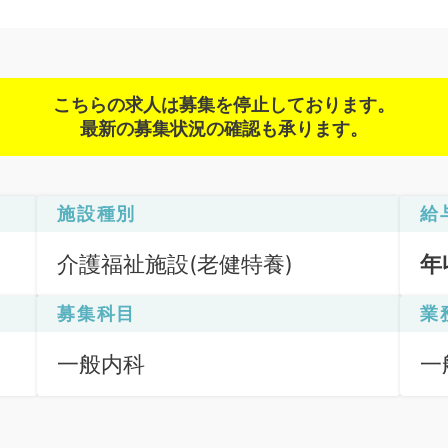
こちらの求人は募集を停止しております。
最新の募集状況の確認も承ります。
施設種別
給
介護福祉施設(老健特養)
年
募集科目
業
一般内科
一