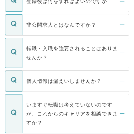
登録後は何をすればよいのですか
ご登録いただきましたら、弊社担当者がご
登録内容を確認し、その後メールもしくは
非公開求人とはなんですか？
お電話にて次のステップのご案内をいたし
ます。通常、5営業日以内にはご連絡をせて
マイナビDOCTORで取り扱っている求人の
いただきますので、しばらくお待ちくださ
うち約3割は、Webサイトからご覧いただ
転職・入職を強要されることはありま
い。
けない「非公開求人」です。非公開求人は
せんか？
下記の理由によって、一般には公開してい
ません。
転職・入職を強要することは一切ありませ
ん。また、仮に応募先から内定をいただい
個人情報は漏えいしませんか？
■応募殺到を避けるため 人気のある医療機
たとしても、ご本人が納得しない限り、内
関を公にしてしまうと、応募が殺到する場
定を承諾する必要はありません。内定先へ
個人情報が漏えいすることはありませんの
合があります。 選考を効率よく行うため
の辞退の連絡はキャリアパートナーが行い
で、ご安心ください。当サイトからの登録
いますぐ転職は考えていないのです
に、医療機関が求める条件に合った人材の
ますので、ご安心ください。
などで収集したご登録者様の個人情報は、
が、これからのキャリアを相談できま
みを人材紹介会社に依頼するケースが増え
ご本人のキャリアアップおよび転職活動の
ています。
すか？
支援を目的に使用いたします。お預かりし
ているすべての個人データはご本人の許可