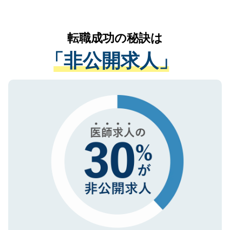
お気軽にご相談ください。先生専任のキャ
なく、医療機関側に開示したり、第三者に
リアパートナーが将来のご希望などをおう
提供することは一切ありません。また弊社
かがいして、現在の医療機関の状況や紹介
転職成功の秘訣は
は、個人情報の取り扱いについての厳密な
経験をまじえながら、適切なアドバイスを
管理基準を満たした事業者のみに付与され
「非公開求人」
させていただきます。すぐにご転職をされ
る、プライバシーマークを取得済みです。
ない方には、長期的なサポートが可能です
ご登録いただいた個人情報は、SSL（デー
ので、まずはご登録ください。
タ暗号化）によって保護されていますの
で、機密保持に関してもご安心ください。