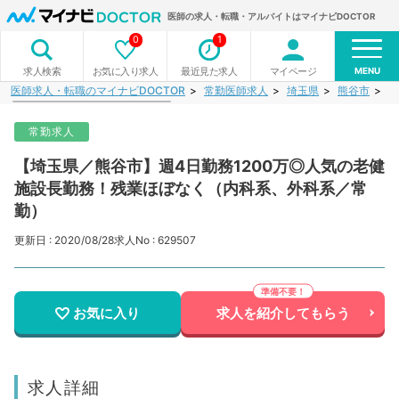
医師の求人・転職・アルバイトはマイナビDOCTOR
0
1
MENU
お気に入り求人
最近見た求人
マイページ
求人検索
医師求人・転職のマイナビDOCTOR
常勤医師求人
埼玉県
熊谷市
【
常勤求人
【埼玉県／熊谷市】週4日勤務1200万◎人気の老健
施設長勤務！残業ほぼなく（内科系、外科系／常
勤）
更新日 : 2020/08/28
求人No : 629507
お気に入り
求人を紹介してもらう
求人詳細