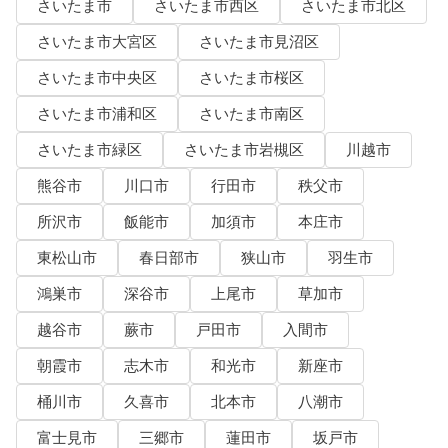
さいたま市
さいたま市西区
さいたま市北区
さいたま市大宮区
さいたま市見沼区
さいたま市中央区
さいたま市桜区
さいたま市浦和区
さいたま市南区
さいたま市緑区
さいたま市岩槻区
川越市
熊谷市
川口市
行田市
秩父市
所沢市
飯能市
加須市
本庄市
東松山市
春日部市
狭山市
羽生市
鴻巣市
深谷市
上尾市
草加市
越谷市
蕨市
戸田市
入間市
朝霞市
志木市
和光市
新座市
桶川市
久喜市
北本市
八潮市
富士見市
三郷市
蓮田市
坂戸市