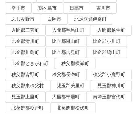
幸手市
鶴ヶ島市
日高市
吉川市
ふじみ野市
白岡市
北足立郡伊奈町
入間郡三芳町
入間郡毛呂山町
入間郡越生町
比企郡滑川町
比企郡嵐山町
比企郡小川町
比企郡川島町
比企郡吉見町
比企郡鳩山町
比企郡ときがわ町
秩父郡横瀬町
秩父郡皆野町
秩父郡長瀞町
秩父郡小鹿野町
秩父郡東秩父村
児玉郡美里町
児玉郡神川町
児玉郡上里町
大里郡寄居町
南埼玉郡宮代町
北葛飾郡杉戸町
北葛飾郡松伏町