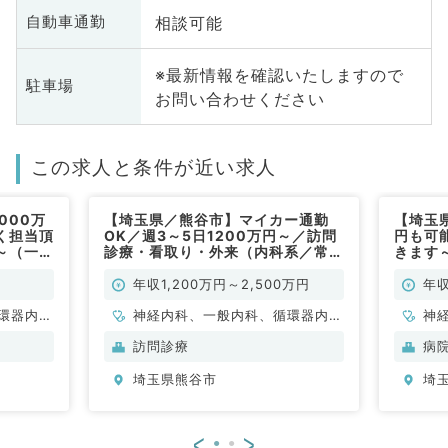
相談可能
自動車通勤
※最新情報を確認いたしますので
駐車場
お問い合わせください
この求人と条件が近い求人
000万
【埼玉県／熊谷市】マイカー通勤
【埼玉県
く担当頂
OK／週3～5日1200万円～／訪問
円も可
～（一般
診療・看取り・外来（内科系／常
きます
勤）
内科／
年収1,200万円～2,500万円
年収
環器内
神経内科、一般内科、循環器内
神
内科、内
科、呼吸器内科、消化器内科、内
科
訪問診療
病
科、老年
分泌・代謝内科、腎臓内科、老年
分
埼玉県熊谷市
埼
全般、一
内科、血液内科、膠原病科
内
般
<
>