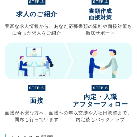
STEP.3
STEP.4
書類作成
求人のご紹介
面接対策
豊富な求人情報から、
あなた
応募書類の
添削や面接対策も
に合った求人を
ご紹介
徹底サポート
STEP.5
STEP.6
内定・入職
面接
アフターフォロー
面接が不安な方へ、
面接への
年収交渉や
入社日調整まで、
同席も
行っています
内定後もバックアップ