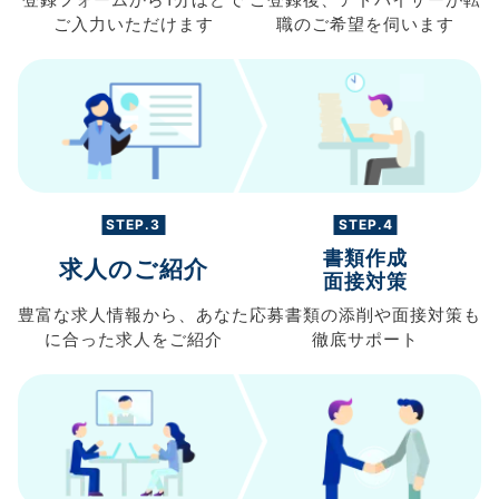
登録フォームから
1分ほどで
ご登録後、
アドバイザーが転
ご入力
いただけます
職の
ご希望を伺います
STEP.3
STEP.4
書類作成
求人のご紹介
面接対策
豊富な求人情報から、
あなた
応募書類の
添削や面接対策も
に合った求人を
ご紹介
徹底サポート