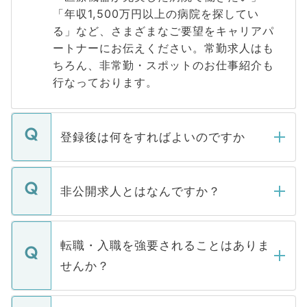
「年収1,500万円以上の病院を探してい
る」など、さまざまなご要望をキャリアパ
ートナーにお伝えください。常勤求人はも
ちろん、非常勤・スポットのお仕事紹介も
行なっております。
登録後は何をすればよいのですか
ご登録いただきましたら、弊社担当者がご
登録内容を確認し、その後メールもしくは
非公開求人とはなんですか？
お電話にて次のステップのご案内をいたし
ます。通常、5営業日以内にはご連絡をせて
マイナビDOCTORで取り扱っている求人の
いただきますので、しばらくお待ちくださ
うち約3割は、Webサイトからご覧いただ
転職・入職を強要されることはありま
い。
けない「非公開求人」です。非公開求人は
せんか？
下記の理由によって、一般には公開してい
ません。
転職・入職を強要することは一切ありませ