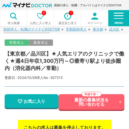
医師の求人・転職・アルバイトはマイナビDOCTOR
0
1
MENU
お気に入り求人
最近見た求人
マイページ
求人検索
医師求人・転職のマイナビDOCTOR
常勤医師求人
東京都
品川区
【
常勤求人
募集停止
【東京都／品川区】★人気エリアのクリニックで働
く★週4日年収1,300万円～◎最寄り駅より徒歩圏
内（消化器内科／常勤）
更新日 : 2024/10/28
求人No : 627213
最新の募集状況を
お気に入り
問い合わせる
こちらの求人は募集を停止しております。