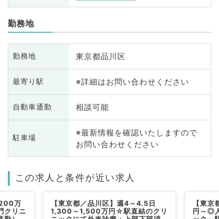
勤務地
東京都品川区
勤務地
※詳細はお問い合わせください
最寄り駅
相談可能
自動車通勤
※最新情報を確認いたしますので
駐車場
お問い合わせください
この求人と条件が近い求人
200万
【東京都／品川区】週4～4.5日
【東京
門クリニ
1,300～1,500万円☆駅直結のクリ
円～◎
常勤）
ニックにて外来診療・上部下部消化
ック～