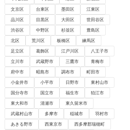
文京区
台東区
墨田区
江東区
品川区
目黒区
大田区
世田谷区
渋谷区
中野区
杉並区
豊島区
北区
荒川区
板橋区
練馬区
足立区
葛飾区
江戸川区
八王子市
立川市
武蔵野市
三鷹市
青梅市
府中市
昭島市
調布市
町田市
小金井市
小平市
日野市
東村山市
国分寺市
国立市
福生市
狛江市
東大和市
清瀬市
東久留米市
武蔵村山市
多摩市
稲城市
羽村市
あきる野市
西東京市
西多摩郡瑞穂町