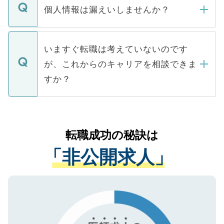
ん。また、仮に応募先から内定をいただい
個人情報は漏えいしませんか？
■応募殺到を避けるため 人気のある医療機
たとしても、ご本人が納得しない限り、内
関を公にしてしまうと、応募が殺到する場
定を承諾する必要はありません。内定先へ
個人情報が漏えいすることはありませんの
合があります。 選考を効率よく行うため
の辞退の連絡はキャリアパートナーが行い
で、ご安心ください。当サイトからの登録
いますぐ転職は考えていないのです
に、医療機関が求める条件に合った人材の
ますので、ご安心ください。
などで収集したご登録者様の個人情報は、
が、これからのキャリアを相談できま
みを人材紹介会社に依頼するケースが増え
ご本人のキャリアアップおよび転職活動の
ています。
すか？
支援を目的に使用いたします。お預かりし
ているすべての個人データはご本人の許可
お気軽にご相談ください。先生専任のキャ
なく、医療機関側に開示したり、第三者に
リアパートナーが将来のご希望などをおう
提供することは一切ありません。また弊社
かがいして、現在の医療機関の状況や紹介
転職成功の秘訣は
は、個人情報の取り扱いについての厳密な
経験をまじえながら、適切なアドバイスを
管理基準を満たした事業者のみに付与され
「非公開求人」
させていただきます。すぐにご転職をされ
る、プライバシーマークを取得済みです。
ない方には、長期的なサポートが可能です
ご登録いただいた個人情報は、SSL（デー
ので、まずはご登録ください。
タ暗号化）によって保護されていますの
で、機密保持に関してもご安心ください。