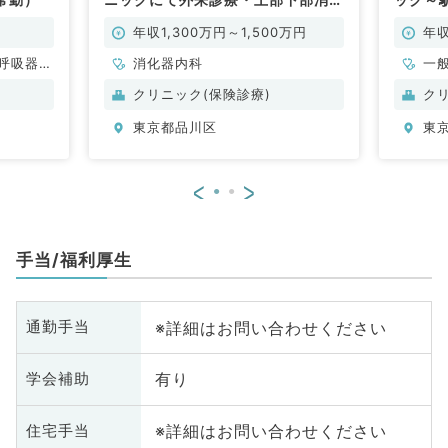
管内視鏡検査・区健診業務などのお
仕事です（消化器内科／常勤）
年収1,300万円～1,500万円
年収
呼吸器内
消化器内科
一
科
クリニック(保険診療)
ク
東京都品川区
東
<
>
手当/福利厚生
※詳細はお問い合わせください
通勤手当
有り
学会補助
※詳細はお問い合わせください
住宅手当