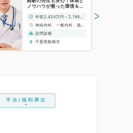
経験の先生も安心！体制と
ノウハウが整った環境＆高
収入の訪問診療クリニック
>
年収2,424万円～2,748万
（内科系・外科系／常勤）
円
神経内科、一般内科、循環
器内科、呼吸器内科、消化
訪問診療
器内科、内分泌・代謝内
千葉県船橋市
科、腎臓内科、老年内科、
血液内科、膠原病科
手当/福利厚生