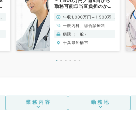
8
～1,500万円／週4日から
事
勤務可能◎当直負担のかか
らない働き方相談可能！
万
年収1,000万円～1,500万
（一般内科・総合診療科／
常勤）
円
一般内科、総合診療科
病院（一般）
千葉県船橋市
業務内容
勤務地