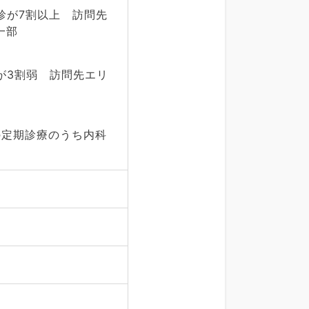
診が7割以上 訪問先
一部
が3割弱 訪問先エリ
の定期診療のうち内科