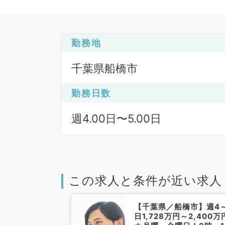
勤務地
千葉県船橋市
勤務日数
週4.00日〜5.00日
この求人と条件が近い求人
船橋市】週3日
【千葉県／船橋市】週4
収910万円～
日1,728万円～2,400万