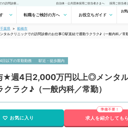
【千葉県／船橋市】高給与★週4日2,000万円以上◎メンタルクリニックでの訪問診療のお仕事◎駅直結で通勤ラクラク♪（一般内科／常勤）の転職・求人｜医師の求人・転職・アルバイトは【マイナビDOCTOR】
自治体・公共団体採用ご担当者さまへ
採用ご担当者
お気
す
転職をご検討の方へ
お役立ちガイド
千葉県
船橋市
◎メンタルクリニックでの訪問診療のお仕事◎駅直結で通勤ラクラク♪（一般内科／常
4日以下の常勤勤務
駅近・徒歩圏内
★週4日2,000万円以上◎メンタ
ラクラク♪（一般内科／常勤）
お気に入り
求人を紹介しても