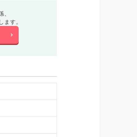
係、
します。