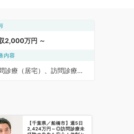
与
収2,000万円 ～
務内容
問診療（居宅）、訪問診療
施設）、その他
【千葉県／船橋市】週5日
2,424万円～◎訪問診療未