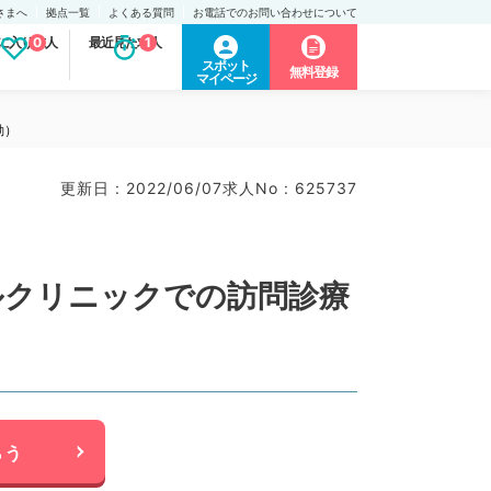
さまへ
拠点一覧
よくある質問
お電話でのお問い合わせについて
に入り求人
0
最近見た求人
1
スポット
無料登録
マイページ
勤）
更新日 : 2022/06/07
求人No : 625737
ルクリニックでの訪問診療
らう