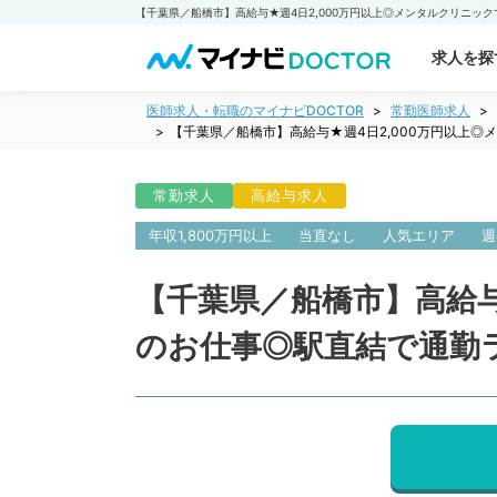
求人を探
医師求人・転職のマイナビDOCTOR
常勤医師求人
【千葉県／船橋市】高給与★週4日2,000万円以上
常勤求人
高給与求人
年収1,800万円以上
当直なし
人気エリア
週
【千葉県／船橋市】高給与
のお仕事◎駅直結で通勤