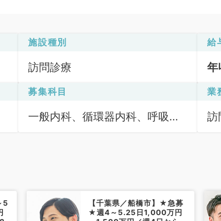
施設種別
給
訪問診療
年
募集科目
業
一般内科、循環器内科、呼吸器
訪
内科、消化器内科、内分泌・代
（
謝内科
～5
【千葉県／船橋市】★急募
円
★週4～5.25日1,000万円