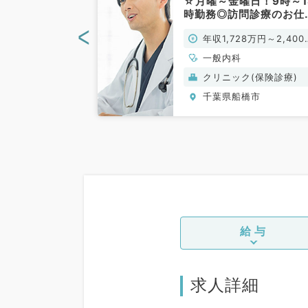
等のお仕事で
☆月曜～金曜日！9時～1
で通勤便利
時勤務◎訪問診療のお仕
科／常勤）
です（一般内科／常勤）
<
円～1,950万円
年収1,728万円～2,400
円
一般内科
(保険診療)
クリニック(保険診療)
橋市
千葉県船橋市
給与
求人詳細