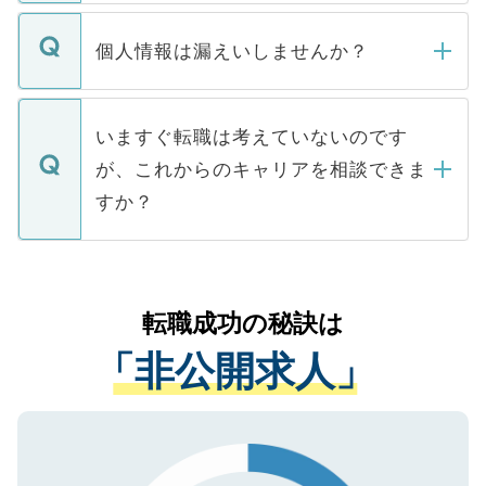
ません。
転職・入職を強要することは一切ありませ
ん。また、仮に応募先から内定をいただい
個人情報は漏えいしませんか？
■応募殺到を避けるため 人気のある医療機
たとしても、ご本人が納得しない限り、内
関を公にしてしまうと、応募が殺到する場
定を承諾する必要はありません。内定先へ
個人情報が漏えいすることはありませんの
合があります。 選考を効率よく行うため
の辞退の連絡はキャリアパートナーが行い
で、ご安心ください。当サイトからの登録
いますぐ転職は考えていないのです
に、医療機関が求める条件に合った人材の
ますので、ご安心ください。
などで収集したご登録者様の個人情報は、
が、これからのキャリアを相談できま
みを人材紹介会社に依頼するケースが増え
ご本人のキャリアアップおよび転職活動の
ています。
すか？
支援を目的に使用いたします。お預かりし
ているすべての個人データはご本人の許可
お気軽にご相談ください。先生専任のキャ
なく、医療機関側に開示したり、第三者に
リアパートナーが将来のご希望などをおう
提供することは一切ありません。また弊社
かがいして、現在の医療機関の状況や紹介
転職成功の秘訣は
は、個人情報の取り扱いについての厳密な
経験をまじえながら、適切なアドバイスを
管理基準を満たした事業者のみに付与され
「非公開求人」
させていただきます。すぐにご転職をされ
る、プライバシーマークを取得済みです。
ない方には、長期的なサポートが可能です
ご登録いただいた個人情報は、SSL（デー
ので、まずはご登録ください。
タ暗号化）によって保護されていますの
で、機密保持に関してもご安心ください。