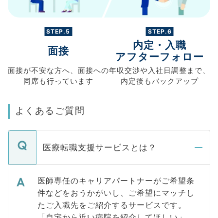
STEP.5
STEP.6
内定・入職
面接
アフターフォロー
面接が不安な方へ、
面接への
年収交渉や
入社日調整まで、
同席も
行っています
内定後もバックアップ
よくあるご質問
医療転職支援サービスとは？
医師専任のキャリアパートナーがご希望条
件などをおうかがいし、ご希望にマッチし
たご入職先をご紹介するサービスです。
「自宅から近い病院を紹介してほしい」