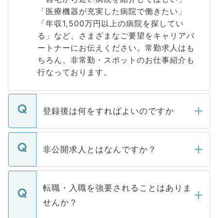
「医療機器が充実した病院で働きたい」
「年収1,500万円以上の病院を探してい
る」など、さまざまなご要望をキャリアパ
ートナーにお伝えください。常勤求人はも
ちろん、非常勤・スポットのお仕事紹介も
行なっております。
登録後は何をすればよいのですか
ご登録いただきましたら、弊社担当者がご
登録内容を確認し、その後メールもしくは
非公開求人とはなんですか？
お電話にて次のステップのご案内をいたし
ます。通常、5営業日以内にはご連絡をせて
マイナビDOCTORで取り扱っている求人の
いただきますので、しばらくお待ちくださ
うち約3割は、Webサイトからご覧いただ
転職・入職を強要されることはありま
い。
けない「非公開求人」です。非公開求人は
せんか？
下記の理由によって、一般には公開してい