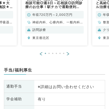
事★大
相談可能◎週3日～応相談◎訪問診
と高給
施設★
療のお仕事！駅チカで通勤便利
ル治療
が可能～
♪（内科系／常勤）
問／常
／常勤）
年収720万円～2,000万円
年収
呼吸器内
神経内科、心療内科、一般内科、
整
循環器内科、呼吸器内科、消化器
循
訪問診療
ク
内科、内分泌・代謝内科、腎臓内
泌
東京都北区
東
科、老年内科、膠原病科
外
<
>
手当/福利厚生
※詳細はお問い合わせください
通勤手当
有り
学会補助