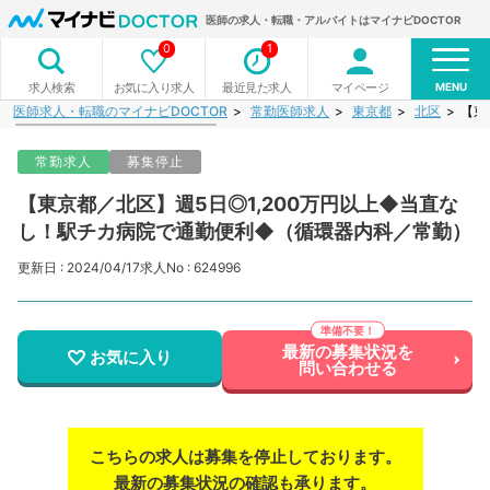
医師の求人・転職・アルバイトはマイナビDOCTOR
0
1
MENU
お気に入り求人
最近見た求人
マイページ
求人検索
医師求人・転職のマイナビDOCTOR
常勤医師求人
東京都
北区
【東
常勤求人
募集停止
【東京都／北区】週5日◎1,200万円以上◆当直な
し！駅チカ病院で通勤便利◆（循環器内科／常勤）
更新日 : 2024/04/17
求人No : 624996
最新の募集状況を
お気に入り
問い合わせる
こちらの求人は募集を停止しております。
最新の募集状況の確認も承ります。