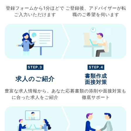
登録フォームから
1分ほどで
ご登録後、
アドバイザーが転
ご入力
いただけます
職の
ご希望を伺います
STEP.3
STEP.4
書類作成
求人のご紹介
面接対策
豊富な求人情報から、
あなた
応募書類の
添削や面接対策も
に合った求人を
ご紹介
徹底サポート