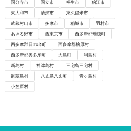
国分寺市
国立市
福生市
狛江市
東大和市
清瀬市
東久留米市
武蔵村山市
多摩市
稲城市
羽村市
あきる野市
西東京市
西多摩郡瑞穂町
西多摩郡日の出町
西多摩郡檜原村
西多摩郡奥多摩町
大島町
利島村
新島村
神津島村
三宅島三宅村
御蔵島村
八丈島八丈町
青ヶ島村
小笠原村