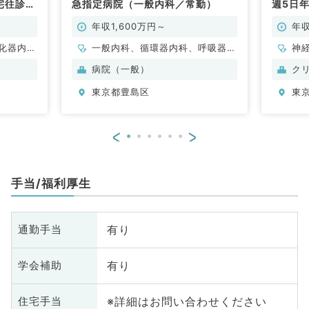
人宅往診が
急指定病院（一般内科／常勤）
週5日年
11月
問／常
年収1,600万円～
年収
化器内
一般内科、循環器内科、呼吸器内
神
科、消化器内科、内分泌・代謝内
ル
病院（一般）
ク
科
整
東京都豊島区
東
脳
管
器
<
>
眼
放
科
手当/福利厚生
人
科
化
有り
通勤手当
臓
科
有り
学会補助
科
皮
※詳細はお問い合わせください
住宅手当
科