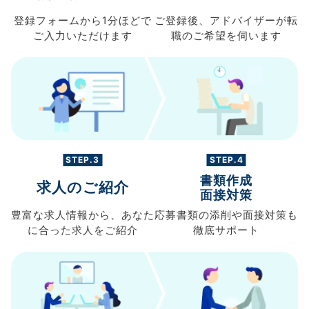
登録フォームから
1分ほどで
ご登録後、
アドバイザーが転
ご入力
いただけます
職の
ご希望を伺います
STEP.3
STEP.4
書類作成
求人のご紹介
面接対策
豊富な求人情報から、
あなた
応募書類の
添削や面接対策も
に合った求人を
ご紹介
徹底サポート