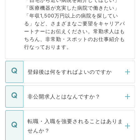
「医療機器が充実した病院で働きたい」
「年収1,500万円以上の病院を探してい
る」など、さまざまなご要望をキャリアパ
ートナーにお伝えください。常勤求人はも
ちろん、非常勤・スポットのお仕事紹介も
行なっております。
登録後は何をすればよいのですか
ご登録いただきましたら、弊社担当者がご
登録内容を確認し、その後メールもしくは
非公開求人とはなんですか？
お電話にて次のステップのご案内をいたし
ます。通常、5営業日以内にはご連絡をせて
マイナビDOCTORで取り扱っている求人の
いただきますので、しばらくお待ちくださ
うち約3割は、Webサイトからご覧いただ
転職・入職を強要されることはありま
い。
けない「非公開求人」です。非公開求人は
せんか？
下記の理由によって、一般には公開してい