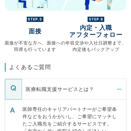
STEP.5
STEP.6
内定・入職
面接
アフターフォロー
面接が不安な方へ、
面接への
年収交渉や
入社日調整まで、
同席も
行っています
内定後もバックアップ
よくあるご質問
医療転職支援サービスとは？
医師専任のキャリアパートナーがご希望条
件などをおうかがいし、ご希望にマッチし
たご入職先をご紹介するサービスです。
「自宅から近い病院を紹介してほしい」