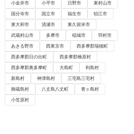
小金井市
小平市
日野市
東村山市
国分寺市
国立市
福生市
狛江市
東大和市
清瀬市
東久留米市
武蔵村山市
多摩市
稲城市
羽村市
あきる野市
西東京市
西多摩郡瑞穂町
西多摩郡日の出町
西多摩郡檜原村
西多摩郡奥多摩町
大島町
利島村
新島村
神津島村
三宅島三宅村
御蔵島村
八丈島八丈町
青ヶ島村
小笠原村