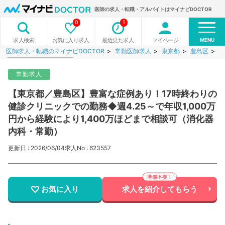
医師の求人・転職・アルバイトはマイナビDOCTOR
0
1
MENU
お気に入り求人
最近見た求人
マイページ
求人検索
医師求人・転職のマイナビDOCTOR
常勤医師求人
東京都
豊島区
【
常勤求人
【東京都／豊島区】豊富な症例あり！17時終わりの
健診クリニックでの勤務◆週4.25～で年収1,000万
円から経験により1,400万ほどまで相談可（消化器
内科・常勤）
更新日 : 2026/06/04
求人No : 623557
お気に入り
求人を紹介してもらう