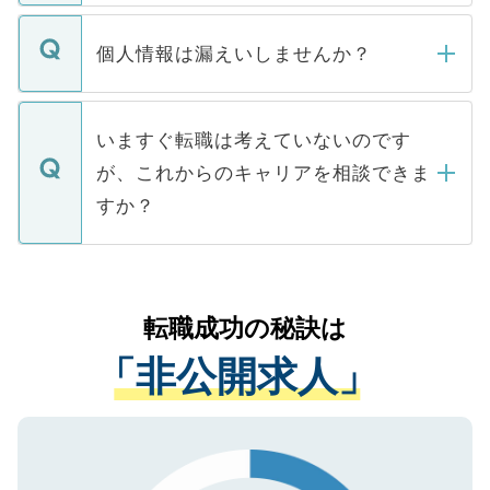
ません。
転職・入職を強要することは一切ありませ
ん。また、仮に応募先から内定をいただい
個人情報は漏えいしませんか？
■応募殺到を避けるため 人気のある医療機
たとしても、ご本人が納得しない限り、内
関を公にしてしまうと、応募が殺到する場
定を承諾する必要はありません。内定先へ
個人情報が漏えいすることはありませんの
合があります。 選考を効率よく行うため
の辞退の連絡はキャリアパートナーが行い
で、ご安心ください。当サイトからの登録
いますぐ転職は考えていないのです
に、医療機関が求める条件に合った人材の
ますので、ご安心ください。
などで収集したご登録者様の個人情報は、
が、これからのキャリアを相談できま
みを人材紹介会社に依頼するケースが増え
ご本人のキャリアアップおよび転職活動の
ています。
すか？
支援を目的に使用いたします。お預かりし
ているすべての個人データはご本人の許可
お気軽にご相談ください。先生専任のキャ
なく、医療機関側に開示したり、第三者に
リアパートナーが将来のご希望などをおう
提供することは一切ありません。また弊社
かがいして、現在の医療機関の状況や紹介
転職成功の秘訣は
は、個人情報の取り扱いについての厳密な
経験をまじえながら、適切なアドバイスを
管理基準を満たした事業者のみに付与され
「非公開求人」
させていただきます。すぐにご転職をされ
る、プライバシーマークを取得済みです。
ない方には、長期的なサポートが可能です
ご登録いただいた個人情報は、SSL（デー
ので、まずはご登録ください。
タ暗号化）によって保護されていますの
で、機密保持に関してもご安心ください。