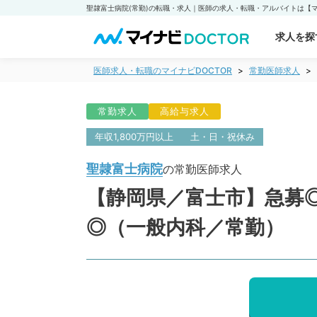
求人を探
医師求人・転職のマイナビDOCTOR
常勤医師求人
常勤求人
高給与求人
年収1,800万円以上
土・日・祝休み
聖隷富士病院
の常勤医師求人
【静岡県／富士市】急募◎週
◎（一般内科／常勤）