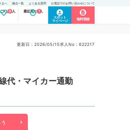
さまへ
拠点一覧
よくある質問
お電話でのお問い合わせについて
に入り求人
0
最近見た求人
1
スポット
無料登録
マイページ
更新日 : 2026/05/15
求人No : 622217
新幹線代・マイカー通勤
らう