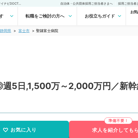
聖隷富士病院(常勤)の転職・求人｜医師の求人・転職・アルバイトは【マイナビDOCTOR】
自治体・公共団体採用ご担当者さまへ
採用ご担当者
お気
す
転職をご検討の方へ
お役立ちガイド
静岡県
富士市
聖隷富士病院
5日,1,500万～2,000万円／
お気に入り
求人を紹介しても