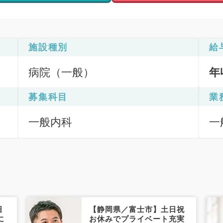
施設種別
給
病院（一般）
年
募集科目
業
一般内科
一
日
【静岡県／富士市】土日祝
に
お休みでプライベート充実