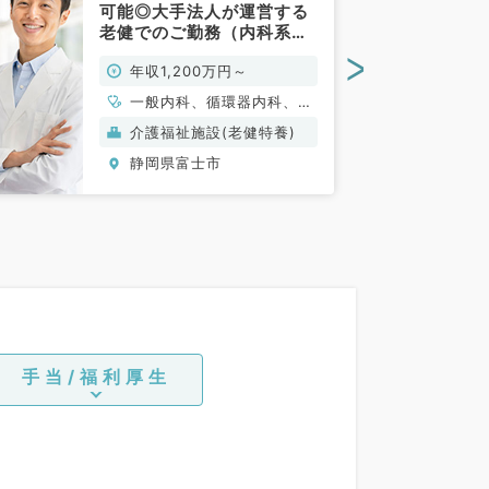
可能◎大手法人が運営する
老健でのご勤務（内科系／
常勤）
>
年収1,200万円～
一般内科、循環器内科、呼
吸器内科、消化器内科、内
介護福祉施設(老健特養)
分泌・代謝内科、腎臓内
静岡県富士市
科、老年内科
手当/福利厚生