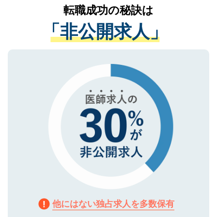
かがいして、現在の医療機関の状況や紹介
転職成功の秘訣は
は、個人情報の取り扱いについての厳密な
経験をまじえながら、適切なアドバイスを
管理基準を満たした事業者のみに付与され
「非公開求人」
させていただきます。すぐにご転職をされ
る、プライバシーマークを取得済みです。
ない方には、長期的なサポートが可能です
ご登録いただいた個人情報は、SSL（デー
ので、まずはご登録ください。
タ暗号化）によって保護されていますの
で、機密保持に関してもご安心ください。
他にはない独占求人を多数保有