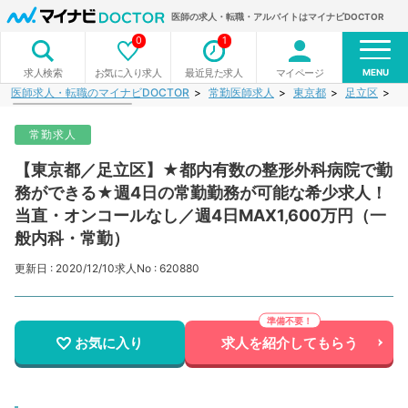
医師の求人・転職・アルバイトはマイナビDOCTOR
0
1
MENU
お気に入り求人
最近見た求人
マイページ
求人検索
医師求人・転職のマイナビDOCTOR
常勤医師求人
東京都
足立区
【
常勤求人
【東京都／足立区】★都内有数の整形外科病院で勤
務ができる★週4日の常勤勤務が可能な希少求人！
当直・オンコールなし／週4日MAX1,600万円（一
般内科・常勤）
更新日 : 2020/12/10
求人No : 620880
お気に入り
求人を紹介してもらう