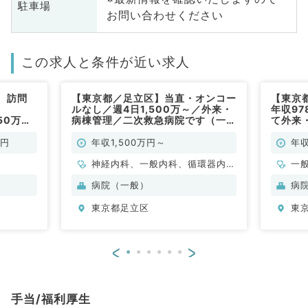
駐車場
お問い合わせください
この求人と条件が近い求人
、訪問
【東京都／足立区】当直・オンコー
【東京
ルなし／週4日1,500万～／外来・
年収97
150万円
病棟管理／二次救急病院です（一般
て外来
勤）
内科／常勤）
(一般内
万円
年収1,500万円～
年収
神経内科、一般内科、循環器内
一
科、呼吸器内科、消化器内科、内
病院（一般）
病
分泌・代謝内科、腎臓内科、老年
東京都足立区
東
内科、血液内科
<
>
手当/福利厚生