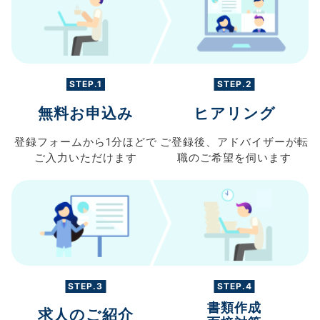
STEP.1
STEP.2
無料お申込み
ヒアリング
登録フォームから
1分ほどで
ご登録後、
アドバイザーが転
ご入力
いただけます
職の
ご希望を伺います
STEP.3
STEP.4
書類作成
求人のご紹介