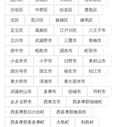
渋谷区
中野区
杉並区
豊島区
北区
荒川区
板橋区
練馬区
足立区
葛飾区
江戸川区
八王子市
立川市
武蔵野市
三鷹市
青梅市
府中市
昭島市
調布市
町田市
小金井市
小平市
日野市
東村山市
国分寺市
国立市
福生市
狛江市
東大和市
清瀬市
東久留米市
武蔵村山市
多摩市
稲城市
羽村市
あきる野市
西東京市
西多摩郡瑞穂町
西多摩郡日の出町
西多摩郡檜原村
西多摩郡奥多摩町
大島町
利島村