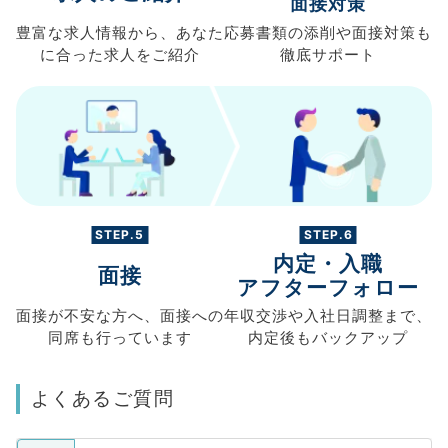
面接対策
豊富な求人情報から、
あなた
応募書類の
添削や面接対策も
に合った求人を
ご紹介
徹底サポート
STEP.5
STEP.6
内定・入職
面接
アフターフォロー
面接が不安な方へ、
面接への
年収交渉や
入社日調整まで、
同席も
行っています
内定後もバックアップ
よくあるご質問