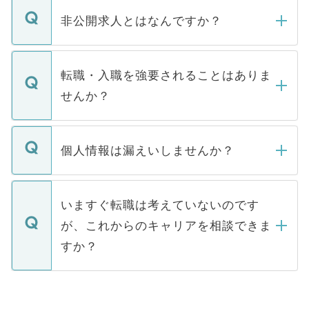
登録内容を確認し、その後メールもしくは
非公開求人とはなんですか？
お電話にて次のステップのご案内をいたし
ます。通常、5営業日以内にはご連絡をせて
マイナビDOCTORで取り扱っている求人の
いただきますので、しばらくお待ちくださ
うち約3割は、Webサイトからご覧いただ
転職・入職を強要されることはありま
い。
けない「非公開求人」です。非公開求人は
せんか？
下記の理由によって、一般には公開してい
ません。
転職・入職を強要することは一切ありませ
ん。また、仮に応募先から内定をいただい
個人情報は漏えいしませんか？
■応募殺到を避けるため 人気のある医療機
たとしても、ご本人が納得しない限り、内
関を公にしてしまうと、応募が殺到する場
定を承諾する必要はありません。内定先へ
個人情報が漏えいすることはありませんの
合があります。 選考を効率よく行うため
の辞退の連絡はキャリアパートナーが行い
で、ご安心ください。当サイトからの登録
いますぐ転職は考えていないのです
に、医療機関が求める条件に合った人材の
ますので、ご安心ください。
などで収集したご登録者様の個人情報は、
が、これからのキャリアを相談できま
みを人材紹介会社に依頼するケースが増え
ご本人のキャリアアップおよび転職活動の
ています。
すか？
支援を目的に使用いたします。お預かりし
ているすべての個人データはご本人の許可
お気軽にご相談ください。先生専任のキャ
なく、医療機関側に開示したり、第三者に
リアパートナーが将来のご希望などをおう
提供することは一切ありません。また弊社