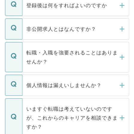
登録後は何をすればよいのですか
ご登録いただきましたら、弊社担当者がご
登録内容を確認し、その後メールもしくは
非公開求人とはなんですか？
お電話にて次のステップのご案内をいたし
ます。通常、5営業日以内にはご連絡をせて
マイナビDOCTORで取り扱っている求人の
いただきますので、しばらくお待ちくださ
うち約3割は、Webサイトからご覧いただ
転職・入職を強要されることはありま
い。
けない「非公開求人」です。非公開求人は
せんか？
下記の理由によって、一般には公開してい
ません。
転職・入職を強要することは一切ありませ
ん。また、仮に応募先から内定をいただい
個人情報は漏えいしませんか？
■応募殺到を避けるため 人気のある医療機
たとしても、ご本人が納得しない限り、内
関を公にしてしまうと、応募が殺到する場
定を承諾する必要はありません。内定先へ
個人情報が漏えいすることはありませんの
合があります。 選考を効率よく行うため
の辞退の連絡はキャリアパートナーが行い
で、ご安心ください。当サイトからの登録
いますぐ転職は考えていないのです
に、医療機関が求める条件に合った人材の
ますので、ご安心ください。
などで収集したご登録者様の個人情報は、
が、これからのキャリアを相談できま
みを人材紹介会社に依頼するケースが増え
ご本人のキャリアアップおよび転職活動の
ています。
すか？
支援を目的に使用いたします。お預かりし