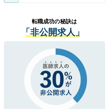
ているすべての個人データはご本人の許可
お気軽にご相談ください。先生専任のキャ
なく、医療機関側に開示したり、第三者に
リアパートナーが将来のご希望などをおう
提供することは一切ありません。また弊社
かがいして、現在の医療機関の状況や紹介
転職成功の秘訣は
は、個人情報の取り扱いについての厳密な
経験をまじえながら、適切なアドバイスを
管理基準を満たした事業者のみに付与され
「非公開求人」
させていただきます。すぐにご転職をされ
る、プライバシーマークを取得済みです。
ない方には、長期的なサポートが可能です
ご登録いただいた個人情報は、SSL（デー
ので、まずはご登録ください。
タ暗号化）によって保護されていますの
で、機密保持に関してもご安心ください。