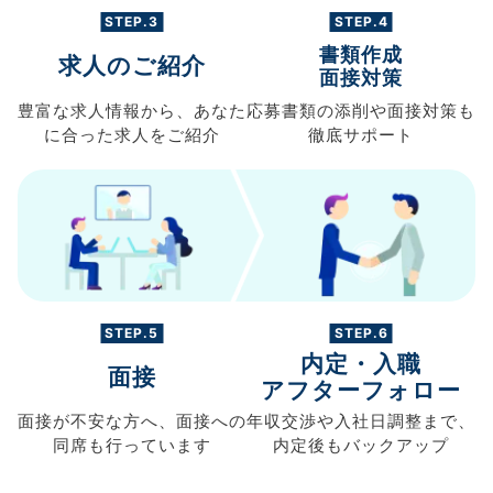
STEP.3
STEP.4
書類作成
求人のご紹介
面接対策
豊富な求人情報から、
あなた
応募書類の
添削や面接対策も
に合った求人を
ご紹介
徹底サポート
STEP.5
STEP.6
内定・入職
面接
アフターフォロー
面接が不安な方へ、
面接への
年収交渉や
入社日調整まで、
同席も
行っています
内定後もバックアップ