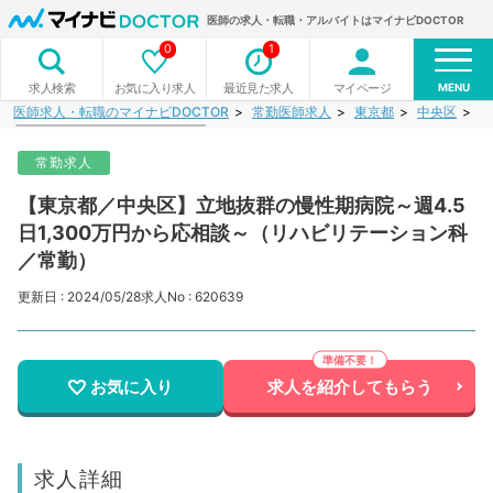
医師の求人・転職・アルバイトはマイナビDOCTOR
0
1
MENU
お気に入り求人
最近見た求人
マイページ
求人検索
医師求人・転職のマイナビDOCTOR
常勤医師求人
東京都
中央区
【
常勤求人
【東京都／中央区】立地抜群の慢性期病院～週4.5
日1,300万円から応相談～（リハビリテーション科
／常勤）
更新日 : 2024/05/28
求人No : 620639
お気に入り
求人を紹介してもらう
求人詳細