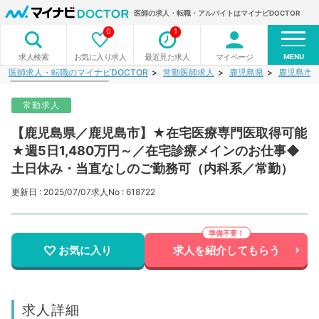
医師の求人・転職・アルバイトはマイナビDOCTOR
0
1
MENU
お気に入り求人
最近見た求人
マイページ
求人検索
医師求人・転職のマイナビDOCTOR
常勤医師求人
鹿児島県
鹿児島市
常勤求人
【鹿児島県／鹿児島市】★在宅医療専門医取得可能
★週5日1,480万円～／在宅診療メインのお仕事◆
土日休み・当直なしのご勤務可（内科系／常勤）
更新日 : 2025/07/07
求人No : 618722
お気に入り
求人を紹介してもらう
求人詳細