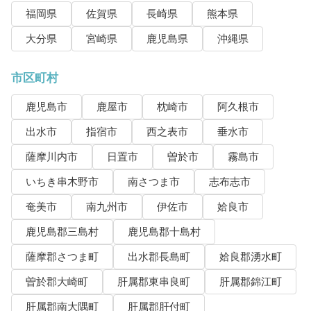
福岡県
佐賀県
長崎県
熊本県
大分県
宮崎県
鹿児島県
沖縄県
市区町村
鹿児島市
鹿屋市
枕崎市
阿久根市
出水市
指宿市
西之表市
垂水市
薩摩川内市
日置市
曽於市
霧島市
いちき串木野市
南さつま市
志布志市
奄美市
南九州市
伊佐市
姶良市
鹿児島郡三島村
鹿児島郡十島村
薩摩郡さつま町
出水郡長島町
姶良郡湧水町
曽於郡大崎町
肝属郡東串良町
肝属郡錦江町
肝属郡南大隅町
肝属郡肝付町