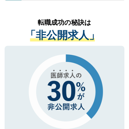
ているすべての個人データはご本人の許可
お気軽にご相談ください。先生専任のキャ
なく、医療機関側に開示したり、第三者に
リアパートナーが将来のご希望などをおう
提供することは一切ありません。また弊社
かがいして、現在の医療機関の状況や紹介
転職成功の秘訣は
は、個人情報の取り扱いについての厳密な
経験をまじえながら、適切なアドバイスを
管理基準を満たした事業者のみに付与され
「非公開求人」
させていただきます。すぐにご転職をされ
る、プライバシーマークを取得済みです。
ない方には、長期的なサポートが可能です
ご登録いただいた個人情報は、SSL（デー
ので、まずはご登録ください。
タ暗号化）によって保護されていますの
で、機密保持に関してもご安心ください。