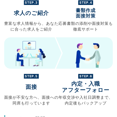
STEP.3
STEP.4
書類作成
求人のご紹介
面接対策
豊富な求人情報から、
あなた
応募書類の
添削や面接対策も
に合った求人を
ご紹介
徹底サポート
STEP.5
STEP.6
内定・入職
面接
アフターフォロー
面接が不安な方へ、
面接への
年収交渉や
入社日調整まで、
同席も
行っています
内定後もバックアップ