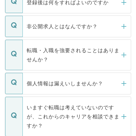
登録後は何をすればよいのですか
ご登録いただきましたら、弊社担当者がご
登録内容を確認し、その後メールもしくは
非公開求人とはなんですか？
お電話にて次のステップのご案内をいたし
ます。通常、5営業日以内にはご連絡をせて
マイナビDOCTORで取り扱っている求人の
いただきますので、しばらくお待ちくださ
うち約3割は、Webサイトからご覧いただ
転職・入職を強要されることはありま
い。
けない「非公開求人」です。非公開求人は
せんか？
下記の理由によって、一般には公開してい
ません。
転職・入職を強要することは一切ありませ
ん。また、仮に応募先から内定をいただい
個人情報は漏えいしませんか？
■応募殺到を避けるため 人気のある医療機
たとしても、ご本人が納得しない限り、内
関を公にしてしまうと、応募が殺到する場
定を承諾する必要はありません。内定先へ
個人情報が漏えいすることはありませんの
合があります。 選考を効率よく行うため
の辞退の連絡はキャリアパートナーが行い
で、ご安心ください。当サイトからの登録
いますぐ転職は考えていないのです
に、医療機関が求める条件に合った人材の
ますので、ご安心ください。
などで収集したご登録者様の個人情報は、
が、これからのキャリアを相談できま
みを人材紹介会社に依頼するケースが増え
ご本人のキャリアアップおよび転職活動の
ています。
すか？
支援を目的に使用いたします。お預かりし