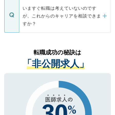
個人情報が漏えいすることはありませんの
合があります。 選考を効率よく行うため
の辞退の連絡はキャリアパートナーが行い
で、ご安心ください。当サイトからの登録
いますぐ転職は考えていないのです
に、医療機関が求める条件に合った人材の
ますので、ご安心ください。
などで収集したご登録者様の個人情報は、
が、これからのキャリアを相談できま
みを人材紹介会社に依頼するケースが増え
ご本人のキャリアアップおよび転職活動の
ています。
すか？
支援を目的に使用いたします。お預かりし
ているすべての個人データはご本人の許可
お気軽にご相談ください。先生専任のキャ
なく、医療機関側に開示したり、第三者に
リアパートナーが将来のご希望などをおう
提供することは一切ありません。また弊社
かがいして、現在の医療機関の状況や紹介
転職成功の秘訣は
は、個人情報の取り扱いについての厳密な
経験をまじえながら、適切なアドバイスを
管理基準を満たした事業者のみに付与され
「非公開求人」
させていただきます。すぐにご転職をされ
る、プライバシーマークを取得済みです。
ない方には、長期的なサポートが可能です
ご登録いただいた個人情報は、SSL（デー
ので、まずはご登録ください。
タ暗号化）によって保護されていますの
で、機密保持に関してもご安心ください。