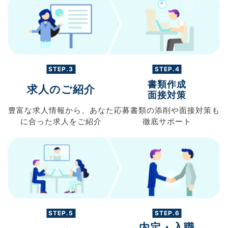
STEP.3
STEP.4
書類作成
求人のご紹介
面接対策
豊富な求人情報から、
あなた
応募書類の
添削や面接対策も
に合った求人を
ご紹介
徹底サポート
STEP.5
STEP.6
内定・入職