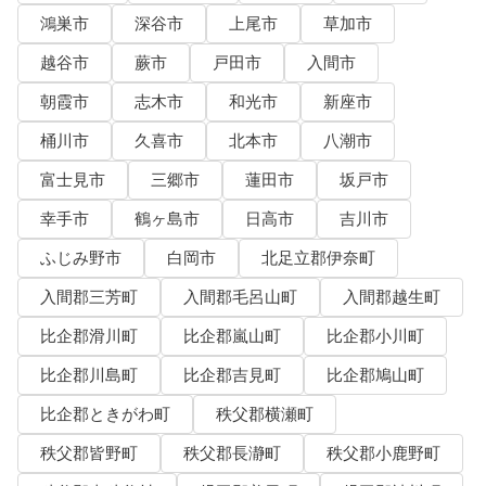
鴻巣市
深谷市
上尾市
草加市
越谷市
蕨市
戸田市
入間市
朝霞市
志木市
和光市
新座市
桶川市
久喜市
北本市
八潮市
富士見市
三郷市
蓮田市
坂戸市
幸手市
鶴ヶ島市
日高市
吉川市
ふじみ野市
白岡市
北足立郡伊奈町
入間郡三芳町
入間郡毛呂山町
入間郡越生町
比企郡滑川町
比企郡嵐山町
比企郡小川町
比企郡川島町
比企郡吉見町
比企郡鳩山町
比企郡ときがわ町
秩父郡横瀬町
秩父郡皆野町
秩父郡長瀞町
秩父郡小鹿野町