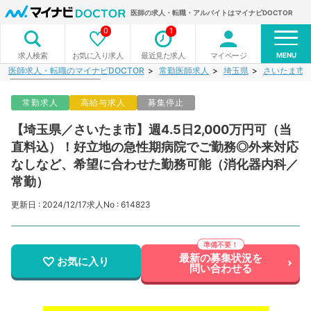
医師の求人・転職・アルバイトはマイナビDOCTOR
0
1
MENU
お気に入り求人
最近見た求人
マイページ
求人検索
医師求人・転職のマイナビDOCTOR
常勤医師求人
埼玉県
さいたま市
常勤求人
高給与求人
募集停止
【埼玉県／さいたま市】週4.5日2,000万円可（当
直料込）！好立地の急性期病院でご勤務◎外来対応
なしなど、希望に合わせた勤務可能（消化器内科／
常勤）
更新日 : 2024/12/17
求人No : 614823
最新の募集状況を
お気に入り
問い合わせる