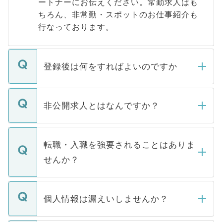
ートナーにお伝えください。常勤求人はも
ちろん、非常勤・スポットのお仕事紹介も
行なっております。
登録後は何をすればよいのですか
ご登録いただきましたら、弊社担当者がご
登録内容を確認し、その後メールもしくは
非公開求人とはなんですか？
お電話にて次のステップのご案内をいたし
ます。通常、5営業日以内にはご連絡をせて
マイナビDOCTORで取り扱っている求人の
いただきますので、しばらくお待ちくださ
うち約3割は、Webサイトからご覧いただ
転職・入職を強要されることはありま
い。
けない「非公開求人」です。非公開求人は
せんか？
下記の理由によって、一般には公開してい
ません。
転職・入職を強要することは一切ありませ
ん。また、仮に応募先から内定をいただい
個人情報は漏えいしませんか？
■応募殺到を避けるため 人気のある医療機
たとしても、ご本人が納得しない限り、内
関を公にしてしまうと、応募が殺到する場
定を承諾する必要はありません。内定先へ