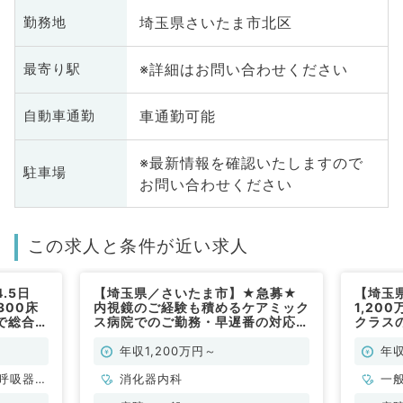
埼玉県さいたま市北区
勤務地
※詳細はお問い合わせください
最寄り駅
車通勤可能
自動車通勤
※最新情報を確認いたしますので
駐車場
お問い合わせください
この求人と条件が近い求人
.5日
【埼玉県／さいたま市】★急募★
【埼玉
300床
内視鏡のご経験も積めるケアミック
1,20
で総合的
ス病院でのご勤務・早遅番の対応な
クラス
内科／常
し！◎週4.5日1,200万円～（消化
なご勤
器内科／常勤）
勤）
年収1,200万円～
年収
呼吸器内
消化器内科
一
・代謝内
科