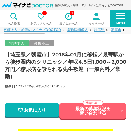
医師の求人・転職・アルバイトはマイナビDOCTOR
0
1
MENU
お気に入り求人
最近見た求人
マイページ
求人検索
医師求人・転職のマイナビDOCTOR
常勤医師求人
埼玉県
朝霞市
【
常勤求人
募集停止
【埼玉県／朝霞市】2018年01月に移転／最寄駅か
ら徒歩圏内のクリニック／年収4.5日1,000～2,000
万円／糖尿病を診られる先生歓迎（一般内科／常
勤）
更新日 : 2024/09/09
求人No : 614535
最新の募集状況を
お気に入り
問い合わせる