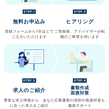
STEP.1
STEP.2
無料お申込み
ヒアリング
登録フォームから
1分ほどで
ご登録後、
アドバイザーが転
ご入力
いただけます
職の
ご希望を伺います
STEP.3
STEP.4
書類作成
求人のご紹介
面接対策
豊富な求人情報から、
あなた
応募書類の
添削や面接対策も
に合った求人を
ご紹介
徹底サポート