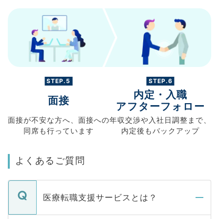
STEP.5
STEP.6
内定・入職
面接
アフターフォロー
面接が不安な方へ、
面接への
年収交渉や
入社日調整まで、
同席も
行っています
内定後もバックアップ
よくあるご質問
医療転職支援サービスとは？