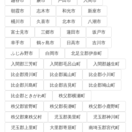
越谷市
蕨市
戸田市
入間市
朝霞市
志木市
和光市
新座市
桶川市
久喜市
北本市
八潮市
富士見市
三郷市
蓮田市
坂戸市
幸手市
鶴ヶ島市
日高市
吉川市
ふじみ野市
白岡市
北足立郡伊奈町
入間郡三芳町
入間郡毛呂山町
入間郡越生町
比企郡滑川町
比企郡嵐山町
比企郡小川町
比企郡川島町
比企郡吉見町
比企郡鳩山町
比企郡ときがわ町
秩父郡横瀬町
秩父郡皆野町
秩父郡長瀞町
秩父郡小鹿野町
秩父郡東秩父村
児玉郡美里町
児玉郡神川町
児玉郡上里町
大里郡寄居町
南埼玉郡宮代町