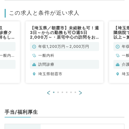
この求人と条件が近い求人
収
【埼玉県／朝霞市】未経験も可！週
【埼玉
問診療ク
3日～からの勤務も可◎週5日
隣病院で
師もしく
2,000万～・居宅中心の訪問をお
以上～
／常勤）
任せ（一般内科／常勤）
無し～
年収1,200万円～2,000万円
年収
一般内
一般内科
一
般、一般
般
訪問診療
介
埼玉県朝霞市
埼
<
>
手当/福利厚生