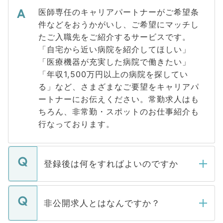
医師専任のキャリアパートナーがご希望条
件などをおうかがいし、ご希望にマッチし
たご入職先をご紹介するサービスです。
「自宅から近い病院を紹介してほしい」
「医療機器が充実した病院で働きたい」
「年収1,500万円以上の病院を探してい
る」など、さまざまなご要望をキャリアパ
ートナーにお伝えください。常勤求人はも
ちろん、非常勤・スポットのお仕事紹介も
行なっております。
登録後は何をすればよいのですか
ご登録いただきましたら、弊社担当者がご
登録内容を確認し、その後メールもしくは
非公開求人とはなんですか？
お電話にて次のステップのご案内をいたし