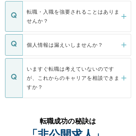
ます。通常、5営業日以内にはご連絡をせて
マイナビDOCTORで取り扱っている求人の
いただきますので、しばらくお待ちくださ
うち約3割は、Webサイトからご覧いただ
転職・入職を強要されることはありま
い。
けない「非公開求人」です。非公開求人は
せんか？
下記の理由によって、一般には公開してい
ません。
転職・入職を強要することは一切ありませ
ん。また、仮に応募先から内定をいただい
個人情報は漏えいしませんか？
■応募殺到を避けるため 人気のある医療機
たとしても、ご本人が納得しない限り、内
関を公にしてしまうと、応募が殺到する場
定を承諾する必要はありません。内定先へ
個人情報が漏えいすることはありませんの
合があります。 選考を効率よく行うため
の辞退の連絡はキャリアパートナーが行い
で、ご安心ください。当サイトからの登録
いますぐ転職は考えていないのです
に、医療機関が求める条件に合った人材の
ますので、ご安心ください。
などで収集したご登録者様の個人情報は、
が、これからのキャリアを相談できま
みを人材紹介会社に依頼するケースが増え
ご本人のキャリアアップおよび転職活動の
ています。
すか？
支援を目的に使用いたします。お預かりし
ているすべての個人データはご本人の許可
お気軽にご相談ください。先生専任のキャ
なく、医療機関側に開示したり、第三者に
リアパートナーが将来のご希望などをおう
提供することは一切ありません。また弊社
かがいして、現在の医療機関の状況や紹介
転職成功の秘訣は
は、個人情報の取り扱いについての厳密な
経験をまじえながら、適切なアドバイスを
管理基準を満たした事業者のみに付与され
「非公開求人」
させていただきます。すぐにご転職をされ
る、プライバシーマークを取得済みです。