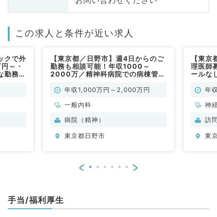
この求人と条件が近い求人
ックで外
【東京都／日野市】週4日からのご
【東京
万円～・
勤務も相談可能！年収1000～
理医師
な勤務
2000万／精神科病院での病棟管理
ールな
業務（一般内科／常勤）
居宅往診
（訪問
年収1,000万円～2,000万円
年収
一般内科
神
科
病院（精神）
訪
分
東京都日野市
東
内
<
>
手当/福利厚生