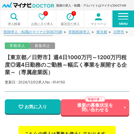
医師の求人・転職・アルバイトはマイナビDOCTOR
0
1
MENU
お気に入り求人
最近見た求人
マイページ
求人検索
医師求人・転職のマイナビDOCTOR
常勤医師求人
東京都
日野市
【
常勤求人
募集停止
【東京都／日野市】週4日1000万円～1200万円程
度◎週4日勤務のご勤務～幅広く事業を展開する企
業～（専属産業医）
更新日 : 2024/12/02
求人No : 614150
最新の募集状況を
お気に入り
問い合わせる
こちらの求人は募集を停止しております。