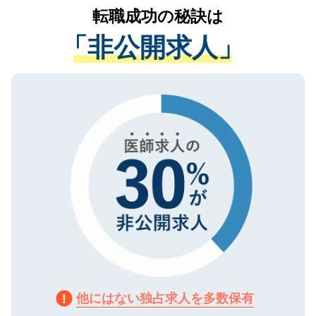
かがいして、現在の医療機関の状況や紹介
転職成功の秘訣は
は、個人情報の取り扱いについての厳密な
経験をまじえながら、適切なアドバイスを
管理基準を満たした事業者のみに付与され
「非公開求人」
させていただきます。すぐにご転職をされ
る、プライバシーマークを取得済みです。
ない方には、長期的なサポートが可能です
ご登録いただいた個人情報は、SSL（デー
ので、まずはご登録ください。
タ暗号化）によって保護されていますの
で、機密保持に関してもご安心ください。
他にはない独占求人を多数保有