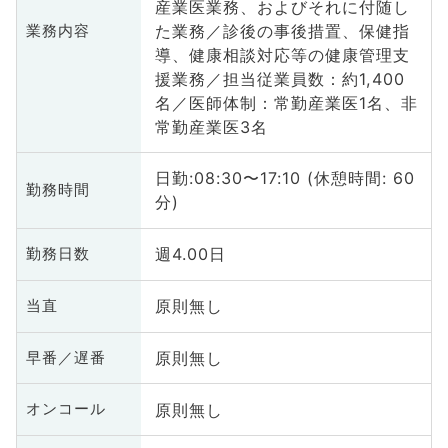
産業医業務、およびそれに付随し
た業務／診後の事後措置、保健指
業務内容
導、健康相談対応等の健康管理支
援業務／担当従業員数：約1,400
名／医師体制：常勤産業医1名、非
常勤産業医3名
日勤:08:30〜17:10 (休憩時間: 60
勤務時間
分)
週4.00日
勤務日数
原則無し
当直
原則無し
早番／遅番
原則無し
オンコール