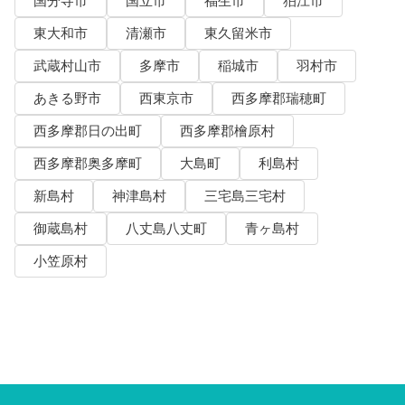
国分寺市
国立市
福生市
狛江市
東大和市
清瀬市
東久留米市
武蔵村山市
多摩市
稲城市
羽村市
あきる野市
西東京市
西多摩郡瑞穂町
西多摩郡日の出町
西多摩郡檜原村
西多摩郡奥多摩町
大島町
利島村
新島村
神津島村
三宅島三宅村
御蔵島村
八丈島八丈町
青ヶ島村
小笠原村