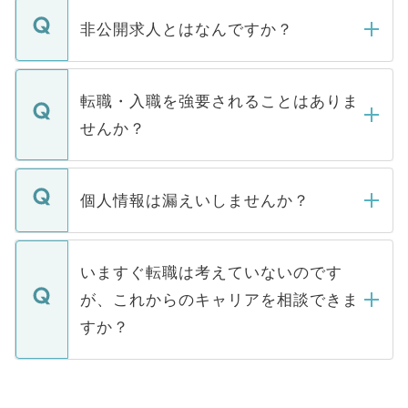
ご登録いただきましたら、弊社担当者がご
登録内容を確認し、その後メールもしくは
非公開求人とはなんですか？
お電話にて次のステップのご案内をいたし
ます。通常、5営業日以内にはご連絡をせて
マイナビDOCTORで取り扱っている求人の
いただきますので、しばらくお待ちくださ
うち約3割は、Webサイトからご覧いただ
転職・入職を強要されることはありま
い。
けない「非公開求人」です。非公開求人は
せんか？
下記の理由によって、一般には公開してい
ません。
転職・入職を強要することは一切ありませ
ん。また、仮に応募先から内定をいただい
個人情報は漏えいしませんか？
■応募殺到を避けるため 人気のある医療機
たとしても、ご本人が納得しない限り、内
関を公にしてしまうと、応募が殺到する場
定を承諾する必要はありません。内定先へ
個人情報が漏えいすることはありませんの
合があります。 選考を効率よく行うため
の辞退の連絡はキャリアパートナーが行い
で、ご安心ください。当サイトからの登録
いますぐ転職は考えていないのです
に、医療機関が求める条件に合った人材の
ますので、ご安心ください。
などで収集したご登録者様の個人情報は、
が、これからのキャリアを相談できま
みを人材紹介会社に依頼するケースが増え
ご本人のキャリアアップおよび転職活動の
ています。
すか？
支援を目的に使用いたします。お預かりし
ているすべての個人データはご本人の許可
お気軽にご相談ください。先生専任のキャ
なく、医療機関側に開示したり、第三者に
リアパートナーが将来のご希望などをおう
提供することは一切ありません。また弊社