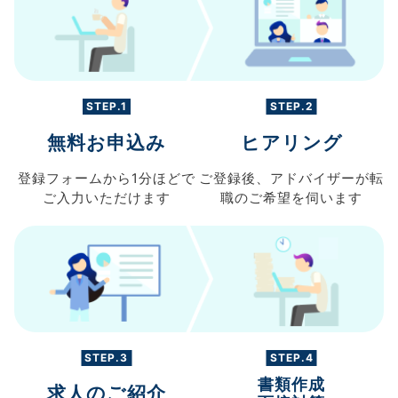
STEP.1
STEP.2
無料お申込み
ヒアリング
登録フォームから
1分ほどで
ご登録後、
アドバイザーが転
ご入力
いただけます
職の
ご希望を伺います
STEP.3
STEP.4
書類作成
求人のご紹介