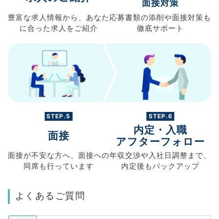
面接対策
豊富な求人情報から、
あなた
応募書類の
添削や面接対策も
に合った求人を
ご紹介
徹底サポート
STEP.5
STEP.6
内定・入職
面接
アフターフォロー
面接が不安な方へ、
面接への
年収交渉や
入社日調整まで、
同席も
行っています
内定後もバックアップ
よくあるご質問