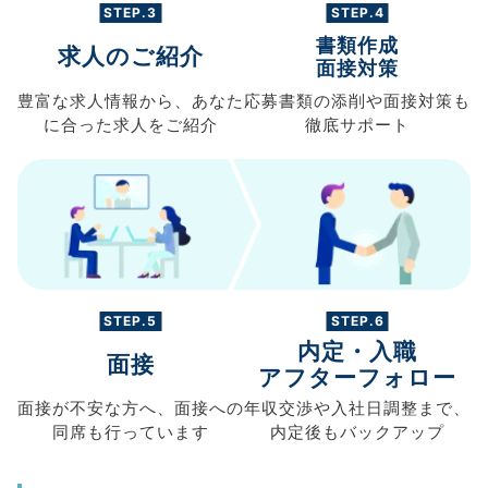
STEP.3
STEP.4
書類作成
求人のご紹介
面接対策
豊富な求人情報から、
あなた
応募書類の
添削や面接対策も
に合った求人を
ご紹介
徹底サポート
STEP.5
STEP.6
内定・入職
面接
アフターフォロー
面接が不安な方へ、
面接への
年収交渉や
入社日調整まで、
同席も
行っています
内定後もバックアップ