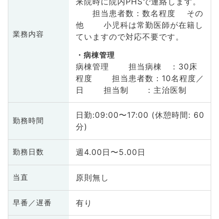
来院時に院内PHSで連絡します。
担当患者数：数名程度 その
他 小児科は常勤医師が在籍し
業務内容
ていますので対応不要です。
病棟管理
病棟管理 担当病棟 ：30床
程度 担当患者数：10名程度／
日 担当制 ：主治医制
日勤:09:00〜17:00 (休憩時間: 60
勤務時間
分)
週4.00日〜5.00日
勤務日数
原則無し
当直
有り
早番／遅番