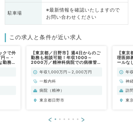
※最新情報を確認いたしますので
駐車場
お問い合わせください
この求人と条件が近い求人
ックで外
【東京都／日野市】週4日からのご
【東京
万円～・
勤務も相談可能！年収1000～
理医師
な勤務
2000万／精神科病院での病棟管理
ールな
業務（一般内科／常勤）
居宅往診
（訪問
年収1,000万円～2,000万円
年収
一般内科
神
科
病院（精神）
訪
分
東京都日野市
東
内
<
>