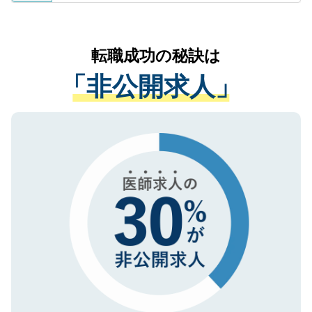
ているすべての個人データはご本人の許可
お気軽にご相談ください。先生専任のキャ
なく、医療機関側に開示したり、第三者に
リアパートナーが将来のご希望などをおう
提供することは一切ありません。また弊社
かがいして、現在の医療機関の状況や紹介
転職成功の秘訣は
は、個人情報の取り扱いについての厳密な
経験をまじえながら、適切なアドバイスを
管理基準を満たした事業者のみに付与され
「非公開求人」
させていただきます。すぐにご転職をされ
る、プライバシーマークを取得済みです。
ない方には、長期的なサポートが可能です
ご登録いただいた個人情報は、SSL（デー
ので、まずはご登録ください。
タ暗号化）によって保護されていますの
で、機密保持に関してもご安心ください。