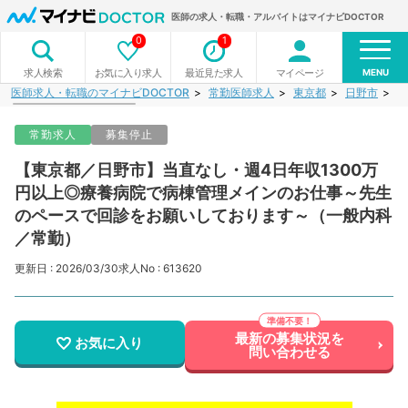
医師の求人・転職・アルバイトはマイナビDOCTOR
0
1
MENU
お気に入り求人
最近見た求人
マイページ
求人検索
医師求人・転職のマイナビDOCTOR
常勤医師求人
東京都
日野市
【
常勤求人
募集停止
【東京都／日野市】当直なし・週4日年収1300万
円以上◎療養病院で病棟管理メインのお仕事～先生
のペースで回診をお願いしております～（一般内科
／常勤）
更新日 : 2026/03/30
求人No : 613620
最新の募集状況を
お気に入り
問い合わせる