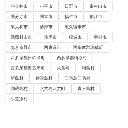
小金井市
小平市
日野市
東村山市
国分寺市
国立市
福生市
狛江市
東大和市
清瀬市
東久留米市
武蔵村山市
多摩市
稲城市
羽村市
あきる野市
西東京市
西多摩郡瑞穂町
西多摩郡日の出町
西多摩郡檜原村
西多摩郡奥多摩町
大島町
利島村
新島村
神津島村
三宅島三宅村
御蔵島村
八丈島八丈町
青ヶ島村
小笠原村