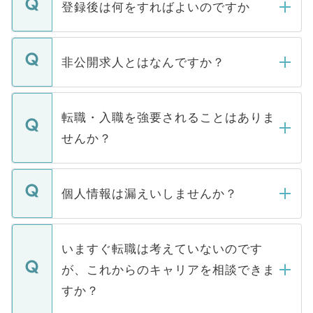
登録後は何をすればよいのですか
ご登録いただきましたら、弊社担当者がご
登録内容を確認し、その後メールもしくは
非公開求人とはなんですか？
お電話にて次のステップのご案内をいたし
ます。通常、5営業日以内にはご連絡をせて
マイナビDOCTORで取り扱っている求人の
いただきますので、しばらくお待ちくださ
うち約3割は、Webサイトからご覧いただ
転職・入職を強要されることはありま
い。
けない「非公開求人」です。非公開求人は
せんか？
下記の理由によって、一般には公開してい
ません。
転職・入職を強要することは一切ありませ
ん。また、仮に応募先から内定をいただい
個人情報は漏えいしませんか？
■応募殺到を避けるため 人気のある医療機
たとしても、ご本人が納得しない限り、内
関を公にしてしまうと、応募が殺到する場
定を承諾する必要はありません。内定先へ
個人情報が漏えいすることはありませんの
合があります。 選考を効率よく行うため
の辞退の連絡はキャリアパートナーが行い
で、ご安心ください。当サイトからの登録
いますぐ転職は考えていないのです
に、医療機関が求める条件に合った人材の
ますので、ご安心ください。
などで収集したご登録者様の個人情報は、
が、これからのキャリアを相談できま
みを人材紹介会社に依頼するケースが増え
ご本人のキャリアアップおよび転職活動の
ています。
すか？
支援を目的に使用いたします。お預かりし