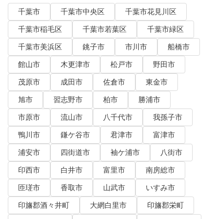
千葉市
千葉市中央区
千葉市花見川区
千葉市稲毛区
千葉市若葉区
千葉市緑区
千葉市美浜区
銚子市
市川市
船橋市
館山市
木更津市
松戸市
野田市
茂原市
成田市
佐倉市
東金市
旭市
習志野市
柏市
勝浦市
市原市
流山市
八千代市
我孫子市
鴨川市
鎌ケ谷市
君津市
富津市
浦安市
四街道市
袖ケ浦市
八街市
印西市
白井市
富里市
南房総市
匝瑳市
香取市
山武市
いすみ市
印旛郡酒々井町
大網白里市
印旛郡栄町