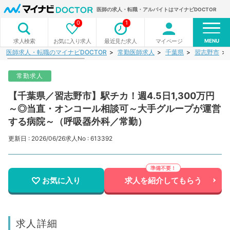
医師の求人・転職・アルバイトはマイナビDOCTOR
0
1
MENU
お気に入り求人
最近見た求人
マイページ
求人検索
医師求人・転職のマイナビDOCTOR
常勤医師求人
千葉県
習志野市
常勤求人
【千葉県／習志野市】駅チカ！週4.5日1,300万円
～◎当直・オンコール相談可～大手グループが運営
する病院～（呼吸器外科／常勤）
更新日 : 2026/06/26
求人No : 613392
お気に入り
求人を紹介してもらう
求人詳細