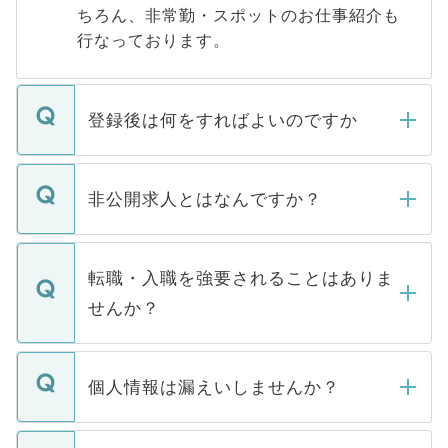
ちろん、非常勤・スポットのお仕事紹介も
行なっております。
登録後は何をすればよいのですか
ご登録いただきましたら、弊社担当者がご
登録内容を確認し、その後メールもしくは
非公開求人とはなんですか？
お電話にて次のステップのご案内をいたし
ます。通常、5営業日以内にはご連絡をせて
マイナビDOCTORで取り扱っている求人の
いただきますので、しばらくお待ちくださ
うち約3割は、Webサイトからご覧いただ
転職・入職を強要されることはありま
い。
けない「非公開求人」です。非公開求人は
せんか？
下記の理由によって、一般には公開してい
ません。
転職・入職を強要することは一切ありませ
ん。また、仮に応募先から内定をいただい
個人情報は漏えいしませんか？
■応募殺到を避けるため 人気のある医療機
たとしても、ご本人が納得しない限り、内
関を公にしてしまうと、応募が殺到する場
定を承諾する必要はありません。内定先へ
個人情報が漏えいすることはありませんの