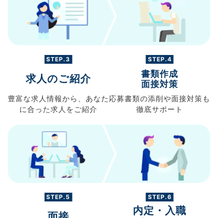
STEP.3
STEP.4
書類作成
求人のご紹介
面接対策
豊富な求人情報から、
あなた
応募書類の
添削や面接対策も
に合った求人を
ご紹介
徹底サポート
STEP.5
STEP.6
内定・入職
面接