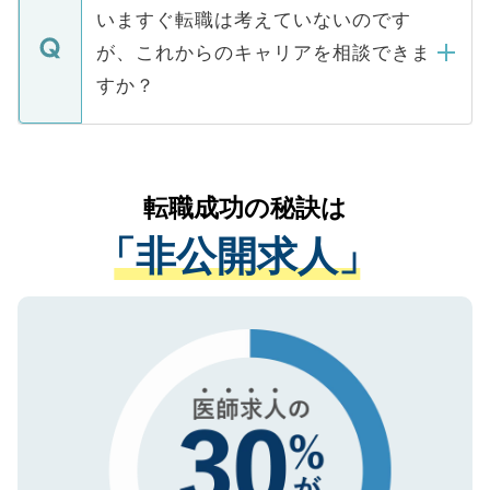
合があります。 選考を効率よく行うため
の辞退の連絡はキャリアパートナーが行い
で、ご安心ください。当サイトからの登録
いますぐ転職は考えていないのです
に、医療機関が求める条件に合った人材の
ますので、ご安心ください。
などで収集したご登録者様の個人情報は、
が、これからのキャリアを相談できま
みを人材紹介会社に依頼するケースが増え
ご本人のキャリアアップおよび転職活動の
ています。
すか？
支援を目的に使用いたします。お預かりし
ているすべての個人データはご本人の許可
お気軽にご相談ください。先生専任のキャ
なく、医療機関側に開示したり、第三者に
リアパートナーが将来のご希望などをおう
提供することは一切ありません。また弊社
かがいして、現在の医療機関の状況や紹介
転職成功の秘訣は
は、個人情報の取り扱いについての厳密な
経験をまじえながら、適切なアドバイスを
管理基準を満たした事業者のみに付与され
「非公開求人」
させていただきます。すぐにご転職をされ
る、プライバシーマークを取得済みです。
ない方には、長期的なサポートが可能です
ご登録いただいた個人情報は、SSL（デー
ので、まずはご登録ください。
タ暗号化）によって保護されていますの
で、機密保持に関してもご安心ください。