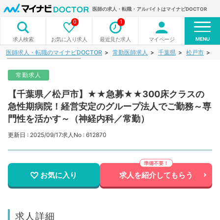
医師の求人・転職・アルバイトはマイナビDOCTOR
0
1
MENU
お気に入り求人
最近見た求人
マイページ
求人検索
医師求人・転職のマイナビDOCTOR
常勤医師求人
千葉県
松戸市
【
常勤求人
【千葉県／松戸市】★★急募★★300床クラスの
急性期病院！経営安定のグループ法人でご勤務～専
門性を活かす～（神経内科／常勤）
更新日 : 2025/09/17
求人No : 612870
お気に入り
求人を紹介してもらう
求人詳細