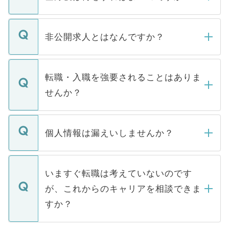
ご登録いただきましたら、弊社担当者がご
登録内容を確認し、その後メールもしくは
非公開求人とはなんですか？
お電話にて次のステップのご案内をいたし
ます。通常、5営業日以内にはご連絡をせて
マイナビDOCTORで取り扱っている求人の
いただきますので、しばらくお待ちくださ
うち約3割は、Webサイトからご覧いただ
転職・入職を強要されることはありま
い。
けない「非公開求人」です。非公開求人は
せんか？
下記の理由によって、一般には公開してい
ません。
転職・入職を強要することは一切ありませ
ん。また、仮に応募先から内定をいただい
個人情報は漏えいしませんか？
■応募殺到を避けるため 人気のある医療機
たとしても、ご本人が納得しない限り、内
関を公にしてしまうと、応募が殺到する場
定を承諾する必要はありません。内定先へ
個人情報が漏えいすることはありませんの
合があります。 選考を効率よく行うため
の辞退の連絡はキャリアパートナーが行い
で、ご安心ください。当サイトからの登録
いますぐ転職は考えていないのです
に、医療機関が求める条件に合った人材の
ますので、ご安心ください。
などで収集したご登録者様の個人情報は、
が、これからのキャリアを相談できま
みを人材紹介会社に依頼するケースが増え
ご本人のキャリアアップおよび転職活動の
ています。
すか？
支援を目的に使用いたします。お預かりし
ているすべての個人データはご本人の許可
お気軽にご相談ください。先生専任のキャ