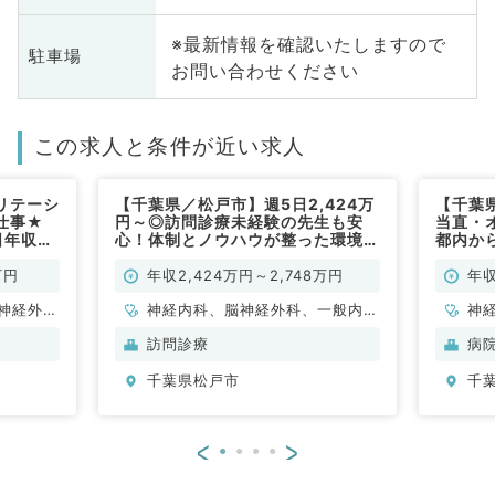
※最新情報を確認いたしますので
駐車場
お問い合わせください
この求人と条件が近い求人
リテーシ
【千葉県／松戸市】週5日2,424万
【千葉
仕事★
円～◎訪問診療未経験の先生も安
当直・
日年収
心！体制とノウハウが整った環境＆
都内か
ご勤務も
高収入の訪問診療クリニック（内科
はタク
テーショ
系・外科系／常勤）
全般／
万円
年収2,424万円～2,748万円
年収
一般内
常勤）
神経外
神経内科、脳神経外科、一般内
神
科、一般
科、老年内科、外科系全般、一般
科
訪問診療
病
外科
臓
千葉県松戸市
千
<
>