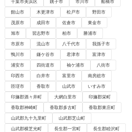
千葉市美浜区
銚子市
市川市
船橋市
館山市
木更津市
松戸市
野田市
茂原市
成田市
佐倉市
東金市
旭市
習志野市
柏市
勝浦市
市原市
流山市
八千代市
我孫子市
鴨川市
鎌ケ谷市
君津市
富津市
浦安市
四街道市
袖ケ浦市
八街市
印西市
白井市
富里市
南房総市
匝瑳市
香取市
山武市
いすみ市
印旛郡酒々井町
大網白里市
印旛郡栄町
香取郡神崎町
香取郡多古町
香取郡東庄町
山武郡九十九里町
山武郡芝山町
山武郡横芝光町
長生郡一宮町
長生郡睦沢町