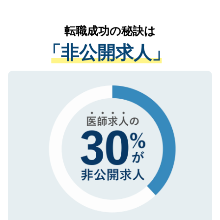
なく、医療機関側に開示したり、第三者に
リアパートナーが将来のご希望などをおう
提供することは一切ありません。また弊社
かがいして、現在の医療機関の状況や紹介
転職成功の秘訣は
は、個人情報の取り扱いについての厳密な
経験をまじえながら、適切なアドバイスを
管理基準を満たした事業者のみに付与され
「非公開求人」
させていただきます。すぐにご転職をされ
る、プライバシーマークを取得済みです。
ない方には、長期的なサポートが可能です
ご登録いただいた個人情報は、SSL（デー
ので、まずはご登録ください。
タ暗号化）によって保護されていますの
で、機密保持に関してもご安心ください。