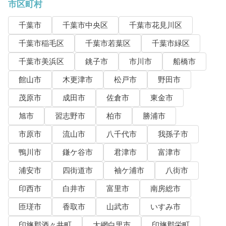
市区町村
千葉市
千葉市中央区
千葉市花見川区
千葉市稲毛区
千葉市若葉区
千葉市緑区
千葉市美浜区
銚子市
市川市
船橋市
館山市
木更津市
松戸市
野田市
茂原市
成田市
佐倉市
東金市
旭市
習志野市
柏市
勝浦市
市原市
流山市
八千代市
我孫子市
鴨川市
鎌ケ谷市
君津市
富津市
浦安市
四街道市
袖ケ浦市
八街市
印西市
白井市
富里市
南房総市
匝瑳市
香取市
山武市
いすみ市
印旛郡酒々井町
大網白里市
印旛郡栄町