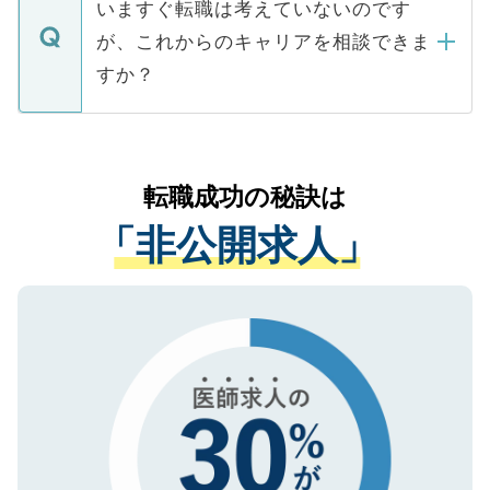
で、ご安心ください。当サイトからの登録
いますぐ転職は考えていないのです
に、医療機関が求める条件に合った人材の
ますので、ご安心ください。
などで収集したご登録者様の個人情報は、
が、これからのキャリアを相談できま
みを人材紹介会社に依頼するケースが増え
ご本人のキャリアアップおよび転職活動の
ています。
すか？
支援を目的に使用いたします。お預かりし
ているすべての個人データはご本人の許可
お気軽にご相談ください。先生専任のキャ
なく、医療機関側に開示したり、第三者に
リアパートナーが将来のご希望などをおう
提供することは一切ありません。また弊社
かがいして、現在の医療機関の状況や紹介
転職成功の秘訣は
は、個人情報の取り扱いについての厳密な
経験をまじえながら、適切なアドバイスを
管理基準を満たした事業者のみに付与され
「非公開求人」
させていただきます。すぐにご転職をされ
る、プライバシーマークを取得済みです。
ない方には、長期的なサポートが可能です
ご登録いただいた個人情報は、SSL（デー
ので、まずはご登録ください。
タ暗号化）によって保護されていますの
で、機密保持に関してもご安心ください。