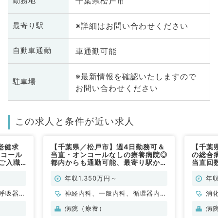
千葉県松戸市
勤務地
※詳細はお問い合わせください
最寄り駅
車通勤可能
自動車通勤
※最新情報を確認いたしますので
駐車場
お問い合わせください
この求人と条件が近い求人
老健求
【千葉県／松戸市】週4日勤務可＆
【千葉
直コール
当直・オンコールなしの療養病院◎
の総合病
にご入職
都内からも通勤可能、最寄り駅から
当直回
はタクシー利用可（一般内科、内科
勤）
全般／常勤）
年収1,350万円～
年収
呼吸器内
神経内科、一般内科、循環器内
消
科
科、呼吸器内科、消化器内科、腎
病院（療養）
病
臓内科