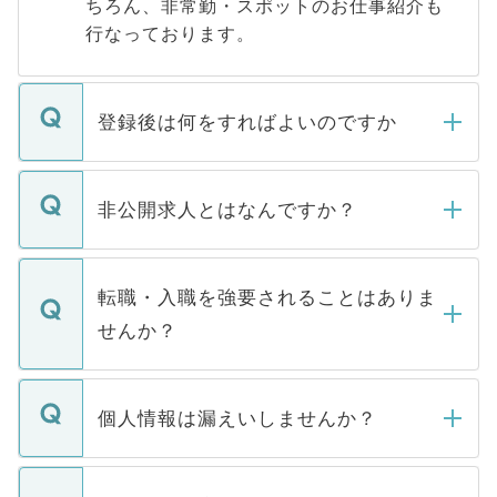
ちろん、非常勤・スポットのお仕事紹介も
行なっております。
登録後は何をすればよいのですか
ご登録いただきましたら、弊社担当者がご
登録内容を確認し、その後メールもしくは
非公開求人とはなんですか？
お電話にて次のステップのご案内をいたし
ます。通常、5営業日以内にはご連絡をせて
マイナビDOCTORで取り扱っている求人の
いただきますので、しばらくお待ちくださ
うち約3割は、Webサイトからご覧いただ
転職・入職を強要されることはありま
い。
けない「非公開求人」です。非公開求人は
せんか？
下記の理由によって、一般には公開してい
ません。
転職・入職を強要することは一切ありませ
ん。また、仮に応募先から内定をいただい
個人情報は漏えいしませんか？
■応募殺到を避けるため 人気のある医療機
たとしても、ご本人が納得しない限り、内
関を公にしてしまうと、応募が殺到する場
定を承諾する必要はありません。内定先へ
個人情報が漏えいすることはありませんの
合があります。 選考を効率よく行うため
の辞退の連絡はキャリアパートナーが行い