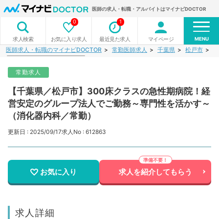
医師の求人・転職・アルバイトはマイナビDOCTOR
0
1
MENU
お気に入り求人
最近見た求人
マイページ
求人検索
医師求人・転職のマイナビDOCTOR
常勤医師求人
千葉県
松戸市
【
常勤求人
【千葉県／松戸市】300床クラスの急性期病院！経
営安定のグループ法人でご勤務～専門性を活かす～
（消化器内科／常勤）
更新日 : 2025/09/17
求人No : 612863
お気に入り
求人を紹介してもらう
求人詳細