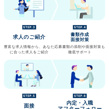
STEP.3
STEP.4
書類作成
求人のご紹介
面接対策
豊富な求人情報から、
あなた
応募書類の
添削や面接対策も
に合った求人を
ご紹介
徹底サポート
STEP.5
STEP.6
内定・入職
面接
アフターフォロー