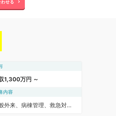
合わせる
与
収1,300万円 ～
務内容
般外来、病棟管理、救急対
、専門外来