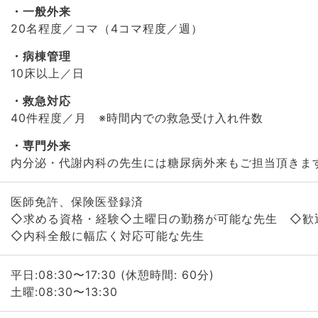
一般外来
20名程度／コマ（4コマ程度／週）
病棟管理
10床以上／日
救急対応
40件程度／月 ※時間内での救急受け入れ件数
専門外来
内分泌・代謝内科の先生には糖尿病外来もご担当頂きま
医師免許、保険医登録済
◇求める資格・経験◇土曜日の勤務が可能な先生 ◇歓
◇内科全般に幅広く対応可能な先生
平日:08:30〜17:30 (休憩時間: 60分)
土曜:08:30〜13:30