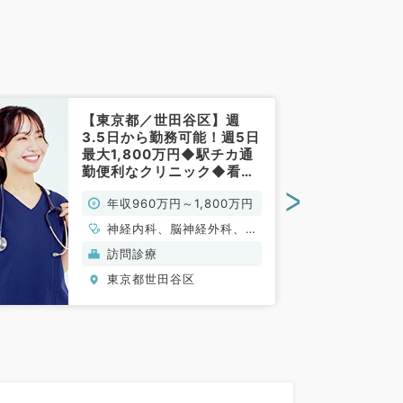
【東京都／世田谷区】週
3.5日から勤務可能！週5日
最大1,800万円◆駅チカ通
勤便利なクリニック◆看護
師・ドライバー同行の訪問
>
年収960万円～1,800万円
診療のお仕事です（内科系
／常勤）
神経内科、脳神経外科、一
般内科、循環器内科、呼吸
訪問診療
器内科、消化器内科、内分
東京都世田谷区
泌・代謝内科、腎臓内科、
老年内科、血液内科、膠原
病科