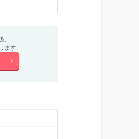
係、
します。