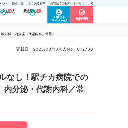
さまへ
拠点一覧
よくある質問
お電話でのお問い合わせについて
に入り求人
0
最近見た求人
1
スポット
無料登録
マイページ
（一般内科、内分泌・代謝内科／常勤）
更新日 : 2023/08/10
求人No : 612700
ールなし！駅チカ病院での
、内分泌・代謝内科／常