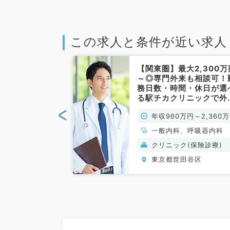
この求人と条件が近い求人
世田谷区】週4
【関東圏】最大2,300万
00万円～◎病院
～◎専門外来も相談可！
療のお仕事です
務日数・時間・休日が選
常勤）
る駅チカクリニックで外
診療のお仕事（一般内科
<
0万円～1,700万
年収960万円～2,360
常勤）
、一般内科、循環
一般内科、呼吸器内科
呼吸器内科、消化
養）
クリニック(保険診療)
田谷区
東京都世田谷区