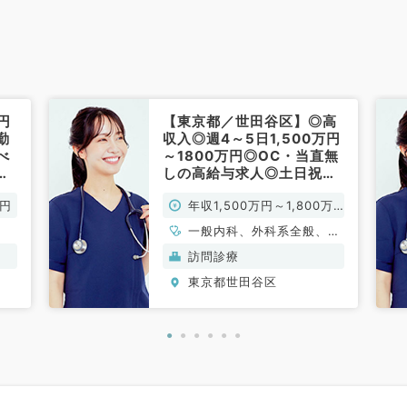
円
【東京都／世田谷区】◎高
勤
収入◎週4～5日1,500万円
べ
～1800万円◎OC・当直無
来
しの高給与求人◎土日祝
／
日・休日のワークライフバ
万円
年収1,500万円～1,800万
ランス充実！駅チカ・アク
セス便利♪（訪問診療／常
円
一般内科、外科系全般、一
勤）
般外科
訪問診療
東京都世田谷区