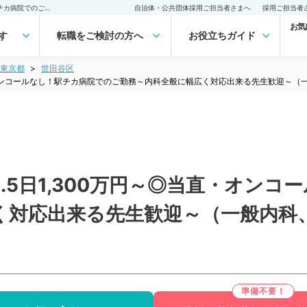
【東京都／世田谷区】週4.5日1,300万円～◎当直・オンコールなし！駅チカ病院でのご勤務～内科全般に幅広く対応出来る先生歓迎～（一般内科、内分泌・代謝内科／常勤）の転職・求人｜医師の求人・転職・アルバイトは【マイナビDOCTOR】
自治体・公共団体採用ご担当者さまへ
採用ご担当者
お気
す
転職をご検討の方へ
お役立ちガイド
東京都
世田谷区
直・オンコールなし！駅チカ病院でのご勤務～内科全般に幅広く対応出来る先生歓迎～
.5日1,300万円～◎当直・オンコ
く対応出来る先生歓迎～（一般内科