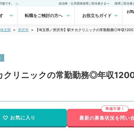
【埼玉県／所沢市】駅チカクリニックの常勤勤務◎年収1200万円～相談可能です。（一般内科／常勤）の転職・求人｜医師の求人・転職・アルバイトは【マイナビDOCTOR】
自治体・公共団体採用ご担当者さまへ
採用ご担当者
お気
す
転職をご検討の方へ
お役立ちガイド
埼玉県
所沢市
【埼玉県／所沢市】駅チカクリニックの常勤勤務◎年収120
内
カクリニックの常勤勤務◎年収120
お気に入り
最新の募集状況を問い