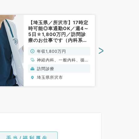
【埼玉県／所沢市】17時定
時可能◎車通勤OK／週4～
5日☆1,800万円／訪問診
療のお仕事です（内科系／
常勤）
>
年収1,800万円
神経内科、一般内科、循環
器内科、呼吸器内科、消化
訪問診療
器内科、内分泌・代謝内
埼玉県所沢市
科、腎臓内科、老年内科、
血液内科、膠原病科
手当/福利厚生