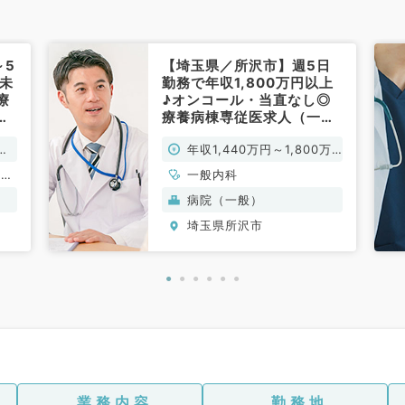
～5
【埼玉県／所沢市】週5日
◎未
勤務で年収1,800万円以上
療
♪オンコール・当直なし◎
利
療養病棟専従医求人（一般
ッ
内科／常勤）
万
年収1,440万円～1,800万
円
形成
一般内科
吸器
病院（一般）
泌尿
埼玉県所沢市
器内
器内
、腎
液内
外
外
肛門
業務内容
勤務地