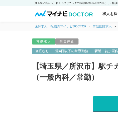
求人を探
医師求人・転職のマイナビDOCTOR
常勤医師求人
常勤求人
募集停止
当直なし
週4日以下の常勤勤務
駅近・徒歩圏
【埼玉県／所沢市】駅チ
（一般内科／常勤）