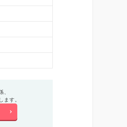
係、
します。