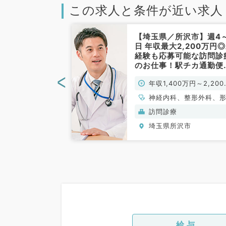
この求人と条件が近い求人
所沢市】週4日
【埼玉県／所沢市】週4
～！当直なしも相
日 年収最大2,200万円
析管理のお仕事
経験も応募可能な訪問診
内科／常勤）
のお仕事！駅チカ通勤便
でアットホームなクリニ
<
0万円～
年収1,400万円～2,200
ク（科目不問）
円
、腎臓内科
神経内科、整形外科、
外科、脳神経外科、呼
般）
訪問診療
外科、心臓血管外科、
沢市
埼玉県所沢市
器科、一般内科、循環
科、呼吸器内科、消化
科、内分泌・代謝内科
臓内科、老年内科、血
科、外科系全般、一般
科、消化器外科、乳腺
科、膠原病科、大腸・
外科
給与