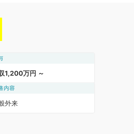
与
収1,200万円 ～
務内容
般外来