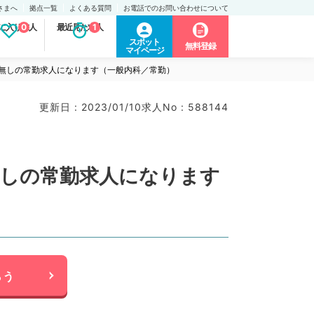
さまへ
拠点一覧
よくある質問
お電話でのお問い合わせについて
に入り求人
0
最近見た求人
1
スポット
無料登録
マイページ
直無しの常勤求人になります（一般内科／常勤）
更新日 : 2023/01/10
求人No : 588144
無しの常勤求人になります
らう