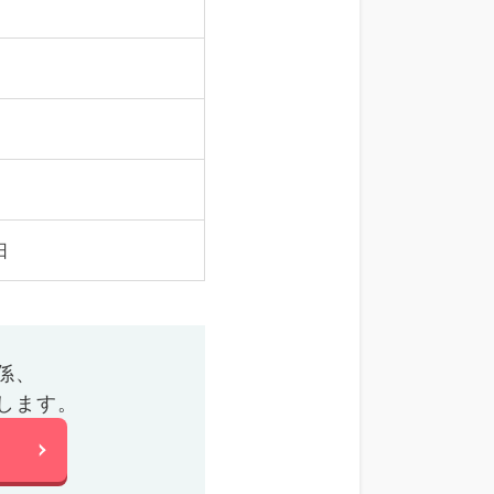
日
係、
します。