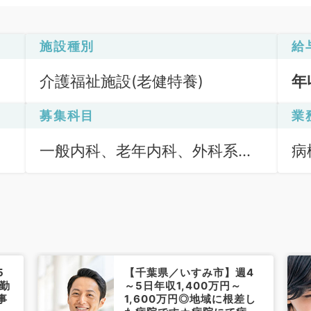
施設種別
給
介護福祉施設(老健特養)
年
募集科目
業
一般内科、老年内科、外科系全
病
般、一般外科
5
【千葉県／いすみ市】週4
り勤
～5日年収1,400万円～
事
1,600万円◎地域に根差し