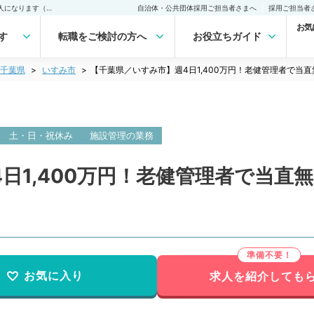
【千葉県／いすみ市】週4日1,400万円！老健管理者で当直無しの常勤求人になります（一般内科／常勤）の転職・求人｜医師の求人・転職・アルバイトは【マイナビDOCTOR】
自治体・公共団体採用ご担当者さまへ
採用ご担当者
お気
す
転職をご検討の方へ
お役立ちガイド
千葉県
いすみ市
【千葉県／いすみ市】週4日1,400万円！老健管理者で当
土・日・祝休み
施設管理の業務
日1,400万円！老健管理者で当直
お気に入り
求人を紹介しても