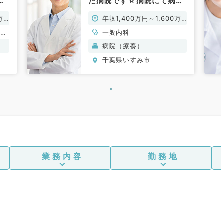
応
た病院です☆病院にて病棟
管理、外来のお仕事です
万
年収1,400万円～1,600万
（内科／常勤）
円
、老
一般内科
一般
病院（療養）
千葉県いすみ市
業務内容
勤務地