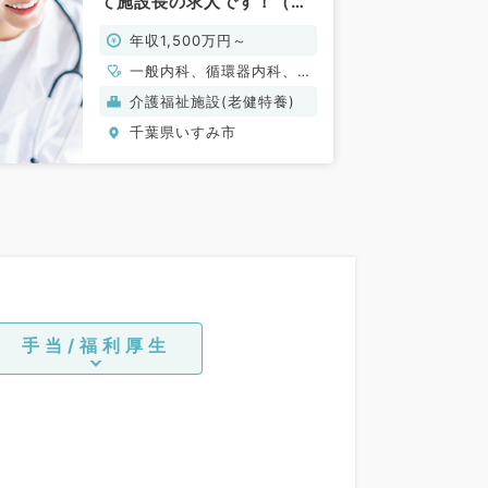
て施設長の求人です！（内
科系・外科系／常勤）
年収1,500万円～
一般内科、循環器内科、消
化器内科、老年内科、外科
介護福祉施設(老健特養)
系全般、一般外科、消化器
千葉県いすみ市
外科
手当/福利厚生