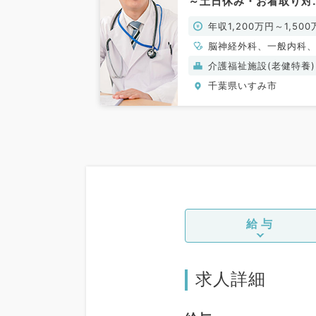
～土日休み・お看取り対
メイン～（老健／常勤）
年収1,200万円～1,500
円
脳神経外科、一般内科
年内科、外科系全般、
介護福祉施設(老健特養)
外科、科目不問
千葉県いすみ市
給与
求人詳細