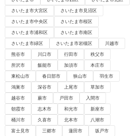
さいたま市大宮区
さいたま市見沼区
さいたま市中央区
さいたま市桜区
さいたま市浦和区
さいたま市南区
さいたま市緑区
さいたま市岩槻区
川越市
熊谷市
川口市
行田市
秩父市
所沢市
飯能市
加須市
本庄市
東松山市
春日部市
狭山市
羽生市
鴻巣市
深谷市
上尾市
草加市
越谷市
蕨市
戸田市
入間市
朝霞市
志木市
和光市
新座市
桶川市
久喜市
北本市
八潮市
富士見市
三郷市
蓮田市
坂戸市