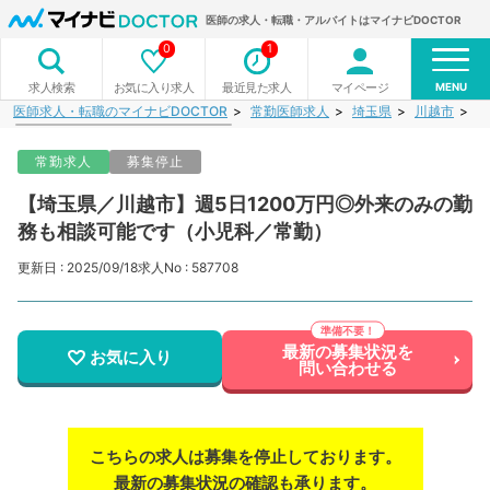
医師の求人・転職・アルバイトはマイナビDOCTOR
0
1
MENU
お気に入り求人
最近見た求人
マイページ
求人検索
医師求人・転職のマイナビDOCTOR
常勤医師求人
埼玉県
川越市
【
常勤求人
募集停止
【埼玉県／川越市】週5日1200万円◎外来のみの勤
務も相談可能です（小児科／常勤）
更新日 : 2025/09/18
求人No : 587708
最新の募集状況を
お気に入り
問い合わせる
こちらの求人は募集を停止しております。
最新の募集状況の確認も承ります。