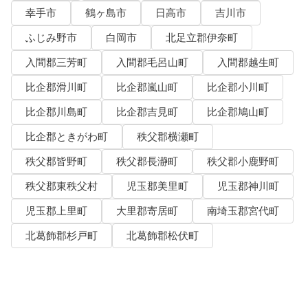
幸手市
鶴ヶ島市
日高市
吉川市
ふじみ野市
白岡市
北足立郡伊奈町
入間郡三芳町
入間郡毛呂山町
入間郡越生町
比企郡滑川町
比企郡嵐山町
比企郡小川町
比企郡川島町
比企郡吉見町
比企郡鳩山町
比企郡ときがわ町
秩父郡横瀬町
秩父郡皆野町
秩父郡長瀞町
秩父郡小鹿野町
秩父郡東秩父村
児玉郡美里町
児玉郡神川町
児玉郡上里町
大里郡寄居町
南埼玉郡宮代町
北葛飾郡杉戸町
北葛飾郡松伏町