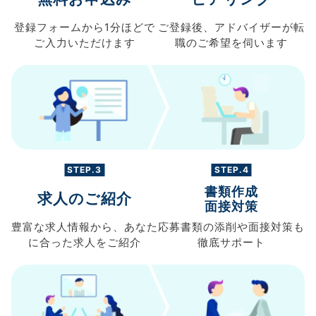
登録フォームから
1分ほどで
ご登録後、
アドバイザーが転
ご入力
いただけます
職の
ご希望を伺います
STEP.3
STEP.4
書類作成
求人のご紹介
面接対策
豊富な求人情報から、
あなた
応募書類の
添削や面接対策も
に合った求人を
ご紹介
徹底サポート