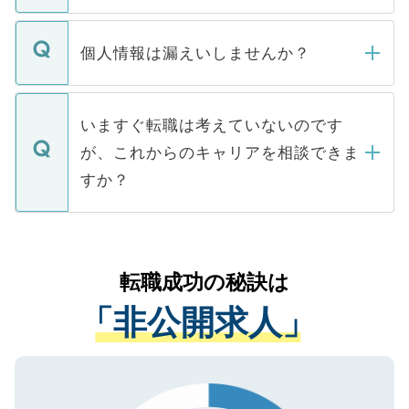
ません。
転職・入職を強要することは一切ありませ
ん。また、仮に応募先から内定をいただい
個人情報は漏えいしませんか？
■応募殺到を避けるため 人気のある医療機
たとしても、ご本人が納得しない限り、内
関を公にしてしまうと、応募が殺到する場
定を承諾する必要はありません。内定先へ
個人情報が漏えいすることはありませんの
合があります。 選考を効率よく行うため
の辞退の連絡はキャリアパートナーが行い
で、ご安心ください。当サイトからの登録
いますぐ転職は考えていないのです
に、医療機関が求める条件に合った人材の
ますので、ご安心ください。
などで収集したご登録者様の個人情報は、
が、これからのキャリアを相談できま
みを人材紹介会社に依頼するケースが増え
ご本人のキャリアアップおよび転職活動の
ています。
すか？
支援を目的に使用いたします。お預かりし
ているすべての個人データはご本人の許可
お気軽にご相談ください。先生専任のキャ
なく、医療機関側に開示したり、第三者に
リアパートナーが将来のご希望などをおう
提供することは一切ありません。また弊社
かがいして、現在の医療機関の状況や紹介
転職成功の秘訣は
は、個人情報の取り扱いについての厳密な
経験をまじえながら、適切なアドバイスを
管理基準を満たした事業者のみに付与され
「非公開求人」
させていただきます。すぐにご転職をされ
る、プライバシーマークを取得済みです。
ない方には、長期的なサポートが可能です
ご登録いただいた個人情報は、SSL（デー
ので、まずはご登録ください。
タ暗号化）によって保護されていますの
で、機密保持に関してもご安心ください。