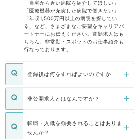
「自宅から近い病院を紹介してほしい」
「医療機器が充実した病院で働きたい」
「年収1,500万円以上の病院を探してい
る」など、さまざまなご要望をキャリアパ
ートナーにお伝えください。常勤求人はも
ちろん、非常勤・スポットのお仕事紹介も
行なっております。
登録後は何をすればよいのですか
ご登録いただきましたら、弊社担当者がご
登録内容を確認し、その後メールもしくは
非公開求人とはなんですか？
お電話にて次のステップのご案内をいたし
ます。通常、5営業日以内にはご連絡をせて
マイナビDOCTORで取り扱っている求人の
いただきますので、しばらくお待ちくださ
うち約3割は、Webサイトからご覧いただ
転職・入職を強要されることはありま
い。
けない「非公開求人」です。非公開求人は
せんか？
下記の理由によって、一般には公開してい