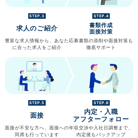
STEP.3
STEP.4
書類作成
求人のご紹介
面接対策
豊富な求人情報から、
あなた
応募書類の
添削や面接対策も
に合った求人を
ご紹介
徹底サポート
STEP.5
STEP.6
内定・入職
面接
アフターフォロー
面接が不安な方へ、
面接への
年収交渉や
入社日調整まで、
同席も
行っています
内定後もバックアップ