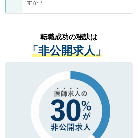
ています。
すか？
支援を目的に使用いたします。お預かりし
ているすべての個人データはご本人の許可
お気軽にご相談ください。先生専任のキャ
なく、医療機関側に開示したり、第三者に
リアパートナーが将来のご希望などをおう
提供することは一切ありません。また弊社
かがいして、現在の医療機関の状況や紹介
転職成功の秘訣は
は、個人情報の取り扱いについての厳密な
経験をまじえながら、適切なアドバイスを
管理基準を満たした事業者のみに付与され
「非公開求人」
させていただきます。すぐにご転職をされ
る、プライバシーマークを取得済みです。
ない方には、長期的なサポートが可能です
ご登録いただいた個人情報は、SSL（デー
ので、まずはご登録ください。
タ暗号化）によって保護されていますの
で、機密保持に関してもご安心ください。