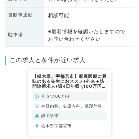
相談可能
自動車通勤
※最新情報を確認いたしますので
駐車場
お問い合わせください
この求人と条件が近い求人
【栃木県／宇都宮市】家庭医療に興
味のある先生におススメ♦外来＋訪
問診療求人♦週4日年収1,100万円～
◎社会保険完備♪（内科系,外科系／
常勤）
年収1,100万円
神経内科、心療内科、整形外科、
形成外科、美容外科、脳神経外
訪問診療
科、呼吸器外科、心臓血管外科、
栃木県宇都宮市
小児外科、泌尿器科、一般内科、
循環器内科、呼吸器内科、消化器