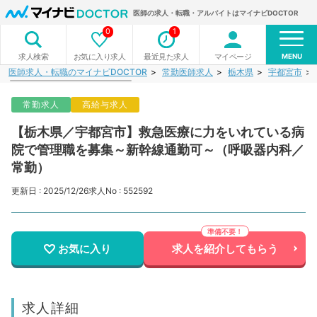
医師の求人・転職・アルバイトはマイナビDOCTOR
0
1
MENU
お気に入り求人
最近見た求人
マイページ
求人検索
医師求人・転職のマイナビDOCTOR
常勤医師求人
栃木県
宇都宮市
常勤求人
高給与求人
【栃木県／宇都宮市】救急医療に力をいれている病
院で管理職を募集～新幹線通勤可～（呼吸器内科／
常勤）
更新日 : 2025/12/26
求人No : 552592
お気に入り
求人を紹介してもらう
求人詳細