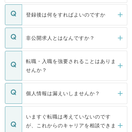
登録後は何をすればよいのですか
ご登録いただきましたら、弊社担当者がご
登録内容を確認し、その後メールもしくは
非公開求人とはなんですか？
お電話にて次のステップのご案内をいたし
ます。通常、5営業日以内にはご連絡をせて
マイナビDOCTORで取り扱っている求人の
いただきますので、しばらくお待ちくださ
うち約3割は、Webサイトからご覧いただ
転職・入職を強要されることはありま
い。
けない「非公開求人」です。非公開求人は
せんか？
下記の理由によって、一般には公開してい
ません。
転職・入職を強要することは一切ありませ
ん。また、仮に応募先から内定をいただい
個人情報は漏えいしませんか？
■応募殺到を避けるため 人気のある医療機
たとしても、ご本人が納得しない限り、内
関を公にしてしまうと、応募が殺到する場
定を承諾する必要はありません。内定先へ
個人情報が漏えいすることはありませんの
合があります。 選考を効率よく行うため
の辞退の連絡はキャリアパートナーが行い
で、ご安心ください。当サイトからの登録
いますぐ転職は考えていないのです
に、医療機関が求める条件に合った人材の
ますので、ご安心ください。
などで収集したご登録者様の個人情報は、
が、これからのキャリアを相談できま
みを人材紹介会社に依頼するケースが増え
ご本人のキャリアアップおよび転職活動の