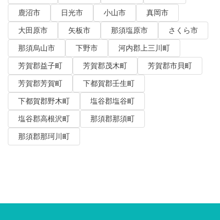
鹿沼市
日光市
小山市
真岡市
大田原市
矢板市
那須塩原市
さくら市
那須烏山市
下野市
河内郡上三川町
芳賀郡益子町
芳賀郡茂木町
芳賀郡市貝町
芳賀郡芳賀町
下都賀郡壬生町
下都賀郡野木町
塩谷郡塩谷町
塩谷郡高根沢町
那須郡那須町
那須郡那珂川町