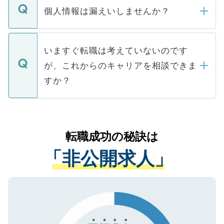
ん。また、仮に応募先から内定をいただい
個人情報は漏えいしませんか？
■応募殺到を避けるため 人気のある医療機
たとしても、ご本人が納得しない限り、内
関を公にしてしまうと、応募が殺到する場
定を承諾する必要はありません。内定先へ
個人情報が漏えいすることはありませんの
合があります。 選考を効率よく行うため
の辞退の連絡はキャリアパートナーが行い
で、ご安心ください。当サイトからの登録
いますぐ転職は考えていないのです
に、医療機関が求める条件に合った人材の
ますので、ご安心ください。
などで収集したご登録者様の個人情報は、
が、これからのキャリアを相談できま
みを人材紹介会社に依頼するケースが増え
ご本人のキャリアアップおよび転職活動の
ています。
すか？
支援を目的に使用いたします。お預かりし
ているすべての個人データはご本人の許可
お気軽にご相談ください。先生専任のキャ
なく、医療機関側に開示したり、第三者に
リアパートナーが将来のご希望などをおう
提供することは一切ありません。また弊社
かがいして、現在の医療機関の状況や紹介
転職成功の秘訣は
は、個人情報の取り扱いについての厳密な
経験をまじえながら、適切なアドバイスを
管理基準を満たした事業者のみに付与され
「非公開求人」
させていただきます。すぐにご転職をされ
る、プライバシーマークを取得済みです。
ない方には、長期的なサポートが可能です
ご登録いただいた個人情報は、SSL（デー
ので、まずはご登録ください。
タ暗号化）によって保護されていますの
で、機密保持に関してもご安心ください。