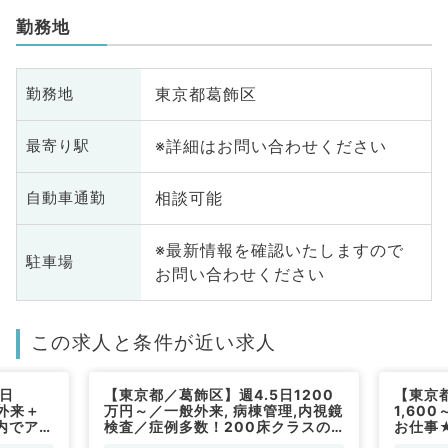
勤務地
東京都葛飾区
勤務地
※詳細はお問い合わせください
最寄り駅
相談可能
自動車通勤
※最新情報を確認いたしますので
駐車場
お問い合わせください
この求人と条件が近い求人
日
【東京都／葛飾区】週4.5日1200
【東京
◎外来＋
万円～／一般外来, 病棟管理,内視鏡
1,60
内でアク
検査／症例多数！200床クラスの
お仕事
化器内
急性期病院（消化器内科／常勤）
休日オ