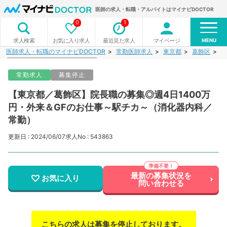
医師の求人・転職・アルバイトはマイナビDOCTOR
0
1
MENU
お気に入り求人
最近見た求人
マイページ
求人検索
医師求人・転職のマイナビDOCTOR
常勤医師求人
東京都
葛飾区
【
常勤求人
募集停止
【東京都／葛飾区】院長職の募集◎週4日1400万
円・外来＆GFのお仕事～駅チカ～（消化器内科／
常勤）
更新日 : 2024/06/07
求人No : 543863
最新の募集状況を
お気に入り
問い合わせる
こちらの求人は募集を停止しております。