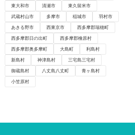
東大和市
清瀬市
東久留米市
武蔵村山市
多摩市
稲城市
羽村市
あきる野市
西東京市
西多摩郡瑞穂町
西多摩郡日の出町
西多摩郡檜原村
西多摩郡奥多摩町
大島町
利島村
新島村
神津島村
三宅島三宅村
御蔵島村
八丈島八丈町
青ヶ島村
小笠原村