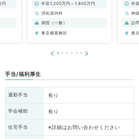
／常勤
万円
年収1,200万円～1,800万円
年収
消化器内科
神
科
病院（一般）
訪
分
東京都葛飾区
東
内
<
>
手当/福利厚生
有り
通勤手当
有り
学会補助
※詳細はお問い合わせください
住宅手当