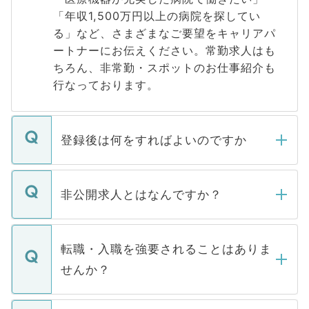
「年収1,500万円以上の病院を探してい
る」など、さまざまなご要望をキャリアパ
ートナーにお伝えください。常勤求人はも
ちろん、非常勤・スポットのお仕事紹介も
行なっております。
登録後は何をすればよいのですか
ご登録いただきましたら、弊社担当者がご
登録内容を確認し、その後メールもしくは
非公開求人とはなんですか？
お電話にて次のステップのご案内をいたし
ます。通常、5営業日以内にはご連絡をせて
マイナビDOCTORで取り扱っている求人の
いただきますので、しばらくお待ちくださ
うち約3割は、Webサイトからご覧いただ
転職・入職を強要されることはありま
い。
けない「非公開求人」です。非公開求人は
せんか？
下記の理由によって、一般には公開してい
ません。
転職・入職を強要することは一切ありませ