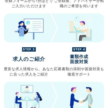
登録フォームから
1分ほどで
ご登録後、
アドバイザーが転
ご入力
いただけます
職の
ご希望を伺います
STEP.3
STEP.4
書類作成
求人のご紹介
面接対策
豊富な求人情報から、
あなた
応募書類の
添削や面接対策も
に合った求人を
ご紹介
徹底サポート