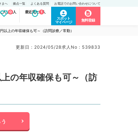
さまへ
拠点一覧
よくある質問
お電話でのお問い合わせについて
に入り求人
0
最近見た求人
1
スポット
無料登録
マイページ
0万円以上の年収確保も可～（訪問診療／常勤）
更新日 : 2024/05/28
求人No : 539833
円以上の年収確保も可～（訪
らう