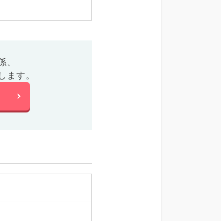
係、
します。