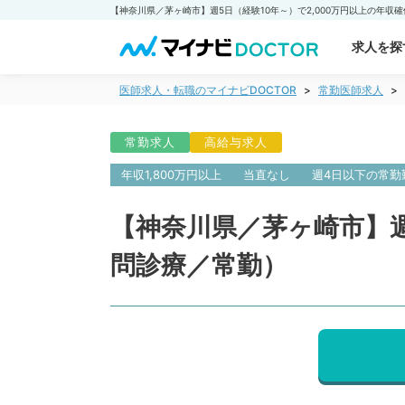
求人を探
医師求人・転職のマイナビDOCTOR
常勤医師求人
常勤求人
高給与求人
年収1,800万円以上
当直なし
週4日以下の常勤
【神奈川県／茅ヶ崎市】週
問診療／常勤）