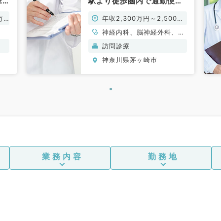
2
駅より徒歩圏内で通勤便利
常
（内科系・外科系／常勤）
万
年収2,300万円～2,500万
円
神経内科、脳神経外科、一
般内科、老年内科、外科系
訪問診療
全般、一般外科
神奈川県茅ヶ崎市
業務内容
勤務地