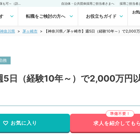
【神奈川県／茅ヶ崎市】週5日（経験10年～）で2,000万円以上の年収確保も可～（訪問診療／常勤）の転職・求人｜医師の求人・転職・アルバイトは【マイナビDOCTOR】
自治体・公共団体採用ご担当者さまへ
採用ご担当者
お気
す
転職をご検討の方へ
お役立ちガイド
神奈川県
茅ヶ崎市
【神奈川県／茅ヶ崎市】週5日（経験10年～）で2,00
勤務
5日（経験10年～）で2,000万
お気に入り
求人を紹介しても