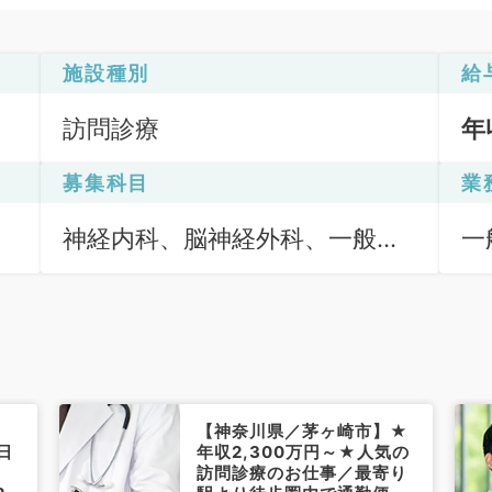
施設種別
給
訪問診療
年
募集科目
業
神経内科、脳神経外科、一般内
一
科、老年内科、外科系全般、一
般外科
【神奈川県／茅ヶ崎市】★
日
年収2,300万円～★人気の
訪問診療のお仕事／最寄り