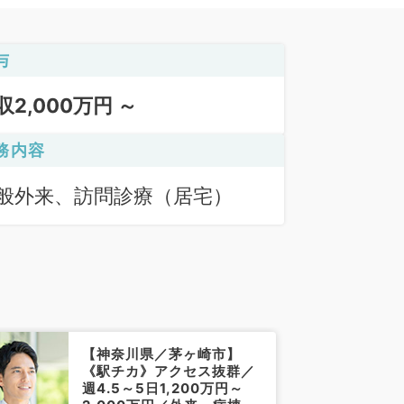
与
収2,000万円 ～
務内容
般外来、訪問診療（居宅）
【神奈川県／茅ヶ崎市】
《駅チカ》アクセス抜群／
週4.5～5日1,200万円～