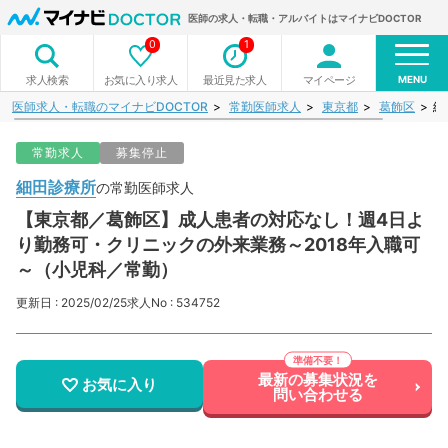
医師の求人・転職・アルバイトはマイナビDOCTOR
0
1
MENU
お気に入り求人
最近見た求人
マイページ
求人検索
医師求人・転職のマイナビDOCTOR
常勤医師求人
東京都
葛飾区
細
常勤求人
募集停止
細田診療所
の常勤医師求人
【東京都／葛飾区】成人患者の対応なし！週4日よ
り勤務可・クリニックの外来業務～2018年入職可
～（小児科／常勤）
更新日 : 2025/02/25
求人No : 534752
最新の募集状況を
お気に入り
問い合わせる