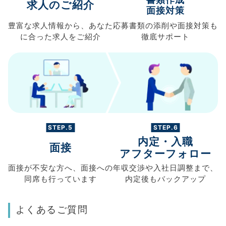
求人のご紹介
面接対策
豊富な求人情報から、
あなた
応募書類の
添削や面接対策も
に合った求人を
ご紹介
徹底サポート
STEP.5
STEP.6
内定・入職
面接
アフターフォロー
面接が不安な方へ、
面接への
年収交渉や
入社日調整まで、
同席も
行っています
内定後もバックアップ
よくあるご質問