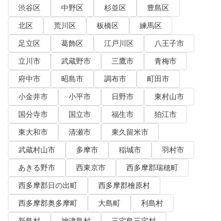
渋谷区
中野区
杉並区
豊島区
北区
荒川区
板橋区
練馬区
足立区
葛飾区
江戸川区
八王子市
立川市
武蔵野市
三鷹市
青梅市
府中市
昭島市
調布市
町田市
小金井市
小平市
日野市
東村山市
国分寺市
国立市
福生市
狛江市
東大和市
清瀬市
東久留米市
武蔵村山市
多摩市
稲城市
羽村市
あきる野市
西東京市
西多摩郡瑞穂町
西多摩郡日の出町
西多摩郡檜原村
西多摩郡奥多摩町
大島町
利島村