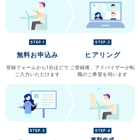
STEP.1
STEP.2
無料お申込み
ヒアリング
登録フォームから
1分ほどで
ご登録後、
アドバイザーが転
ご入力
いただけます
職の
ご希望を伺います
STEP.3
STEP.4
書類作成