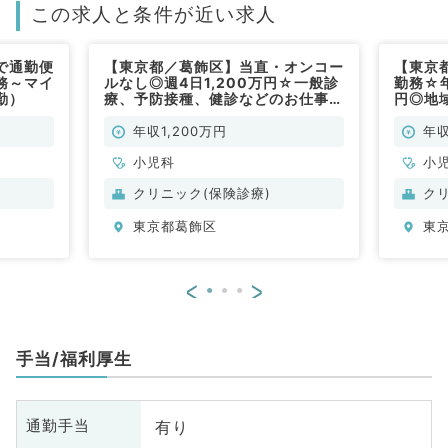
この求人と条件が近い求人
で通勤便
【東京都／葛飾区】当直・オンコー
【東京
務～マイ
ルなし◎週4日1,200万円☆一般診
勤務☆年
勤）
療、予防接種、健診などのお仕事で
円◎地
す！（小児科／常勤）
一般外
常勤）
年収1,200万円
年収
小児科
小
クリニック(保険診療)
ク
東京都葛飾区
東
<
>
手当/福利厚生
有り
通勤手当