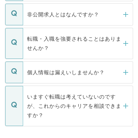
ご登録いただきましたら、弊社担当者がご
登録内容を確認し、その後メールもしくは
非公開求人とはなんですか？
お電話にて次のステップのご案内をいたし
ます。通常、5営業日以内にはご連絡をせて
マイナビDOCTORで取り扱っている求人の
いただきますので、しばらくお待ちくださ
うち約3割は、Webサイトからご覧いただ
転職・入職を強要されることはありま
い。
けない「非公開求人」です。非公開求人は
せんか？
下記の理由によって、一般には公開してい
ません。
転職・入職を強要することは一切ありませ
ん。また、仮に応募先から内定をいただい
個人情報は漏えいしませんか？
■応募殺到を避けるため 人気のある医療機
たとしても、ご本人が納得しない限り、内
関を公にしてしまうと、応募が殺到する場
定を承諾する必要はありません。内定先へ
個人情報が漏えいすることはありませんの
合があります。 選考を効率よく行うため
の辞退の連絡はキャリアパートナーが行い
で、ご安心ください。当サイトからの登録
いますぐ転職は考えていないのです
に、医療機関が求める条件に合った人材の
ますので、ご安心ください。
などで収集したご登録者様の個人情報は、
が、これからのキャリアを相談できま
みを人材紹介会社に依頼するケースが増え
ご本人のキャリアアップおよび転職活動の
ています。
すか？
支援を目的に使用いたします。お預かりし
ているすべての個人データはご本人の許可
お気軽にご相談ください。先生専任のキャ
なく、医療機関側に開示したり、第三者に