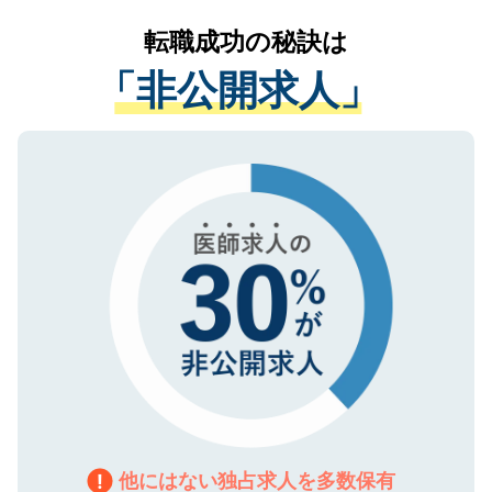
リアパートナーが将来のご希望などをおう
提供することは一切ありません。また弊社
かがいして、現在の医療機関の状況や紹介
転職成功の秘訣は
は、個人情報の取り扱いについての厳密な
経験をまじえながら、適切なアドバイスを
管理基準を満たした事業者のみに付与され
「非公開求人」
させていただきます。すぐにご転職をされ
る、プライバシーマークを取得済みです。
ない方には、長期的なサポートが可能です
ご登録いただいた個人情報は、SSL（デー
ので、まずはご登録ください。
タ暗号化）によって保護されていますの
で、機密保持に関してもご安心ください。
他にはない独占求人を多数保有