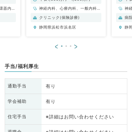
環器内
神経内科、心療内科、一般内科、
神
内科、内
循環器内科、呼吸器内科、消化器
クリニック(保険診療)
病
科、老年
内科、内分泌・代謝内科、腎臓内
静岡県浜松市浜名区
静
科
科、老年内科、血液内科、膠原病
科
<
>
手当/福利厚生
有り
通勤手当
有り
学会補助
※詳細はお問い合わせください
住宅手当
退職金