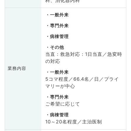
科、消化器内科
一般外来
専門外来
病棟管理
その他
当直：救急対応：1日当直／急変時
の対応
業務内容
一般外来
5コマ程度／66.4名／日／プライ
マリーが中心
専門外来
ご希望に応じて
病棟管理
10～20名程度／主治医制