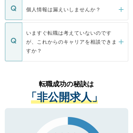
転職・入職を強要することは一切ありませ
ん。また、仮に応募先から内定をいただい
個人情報は漏えいしませんか？
■応募殺到を避けるため 人気のある医療機
たとしても、ご本人が納得しない限り、内
関を公にしてしまうと、応募が殺到する場
定を承諾する必要はありません。内定先へ
個人情報が漏えいすることはありませんの
合があります。 選考を効率よく行うため
の辞退の連絡はキャリアパートナーが行い
で、ご安心ください。当サイトからの登録
いますぐ転職は考えていないのです
に、医療機関が求める条件に合った人材の
ますので、ご安心ください。
などで収集したご登録者様の個人情報は、
が、これからのキャリアを相談できま
みを人材紹介会社に依頼するケースが増え
ご本人のキャリアアップおよび転職活動の
ています。
すか？
支援を目的に使用いたします。お預かりし
ているすべての個人データはご本人の許可
お気軽にご相談ください。先生専任のキャ
なく、医療機関側に開示したり、第三者に
リアパートナーが将来のご希望などをおう
提供することは一切ありません。また弊社
かがいして、現在の医療機関の状況や紹介
転職成功の秘訣は
は、個人情報の取り扱いについての厳密な
経験をまじえながら、適切なアドバイスを
管理基準を満たした事業者のみに付与され
「非公開求人」
させていただきます。すぐにご転職をされ
る、プライバシーマークを取得済みです。
ない方には、長期的なサポートが可能です
ご登録いただいた個人情報は、SSL（デー
ので、まずはご登録ください。
タ暗号化）によって保護されていますの
で、機密保持に関してもご安心ください。