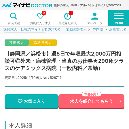
医師の求人・転職・アルバイトはマイナビDOCTOR
0
1
MENU
お気に入り求人
最近見た求人
マイページ
求人検索
医師求人・転職のマイナビDOCTOR
常勤医師求人
静岡県
浜松市浜名
常勤求人
高給与求人
【静岡県／浜松市】週5日で年収最大2,000万円相
談可◎外来・病棟管理・当直のお仕事★290床クラ
スのケアミックス病院（一般内科／常勤）
更新日 : 2025/11/10
求人No : 526717
お気に入り
求人を紹介してもらう
求人詳細