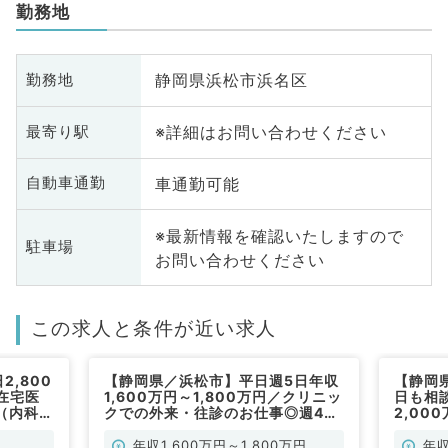
勤務地
静岡県浜松市浜名区
勤務地
※詳細はお問い合わせください
最寄り駅
車通勤可能
自動車通勤
※最新情報を確認いたしますので
駐車場
お問い合わせください
この求人と条件が近い求人
,800
【静岡県／浜松市】平日週5日年収
【静岡
在宅医
1,600万円～1,800万円／クリニッ
日も相
（内科系
クでの外来・往診のお仕事◎週4日
2,00
勤務もご相談可能（内科系／常勤）
管理の
神経内
年収1,600万円～1,800万円
年収