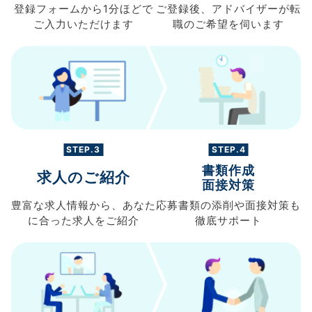
登録フォームから
1分ほどで
ご登録後、
アドバイザーが転
ご入力
いただけます
職の
ご希望を伺います
STEP.3
STEP.4
書類作成
求人のご紹介
面接対策
豊富な求人情報から、
あなた
応募書類の
添削や面接対策も
に合った求人を
ご紹介
徹底サポート