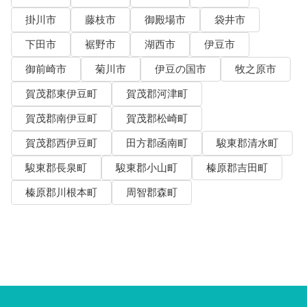
掛川市
藤枝市
御殿場市
袋井市
下田市
裾野市
湖西市
伊豆市
御前崎市
菊川市
伊豆の国市
牧之原市
賀茂郡東伊豆町
賀茂郡河津町
賀茂郡南伊豆町
賀茂郡松崎町
賀茂郡西伊豆町
田方郡函南町
駿東郡清水町
駿東郡長泉町
駿東郡小山町
榛原郡吉田町
榛原郡川根本町
周智郡森町