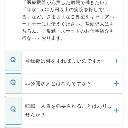
「医療機器が充実した病院で働きたい」
「年収1,500万円以上の病院を探してい
る」など、さまざまなご要望をキャリアパ
ートナーにお伝えください。常勤求人はも
ちろん、非常勤・スポットのお仕事紹介も
行なっております。
登録後は何をすればよいのですか
ご登録いただきましたら、弊社担当者がご
登録内容を確認し、その後メールもしくは
非公開求人とはなんですか？
お電話にて次のステップのご案内をいたし
ます。通常、5営業日以内にはご連絡をせて
マイナビDOCTORで取り扱っている求人の
いただきますので、しばらくお待ちくださ
うち約3割は、Webサイトからご覧いただ
転職・入職を強要されることはありま
い。
けない「非公開求人」です。非公開求人は
せんか？
下記の理由によって、一般には公開してい
ません。