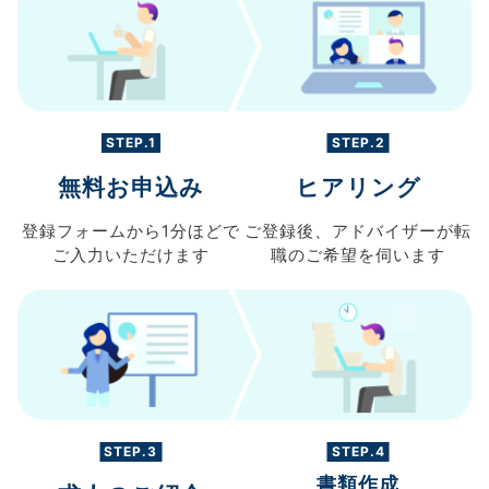
STEP.1
STEP.2
無料お申込み
ヒアリング
登録フォームから
1分ほどで
ご登録後、
アドバイザーが転
ご入力
いただけます
職の
ご希望を伺います
STEP.3
STEP.4
書類作成