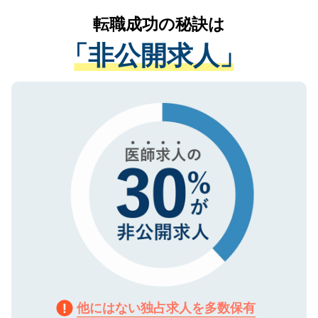
提供することは一切ありません。また弊社
かがいして、現在の医療機関の状況や紹介
転職成功の秘訣は
は、個人情報の取り扱いについての厳密な
経験をまじえながら、適切なアドバイスを
管理基準を満たした事業者のみに付与され
「非公開求人」
させていただきます。すぐにご転職をされ
る、プライバシーマークを取得済みです。
ない方には、長期的なサポートが可能です
ご登録いただいた個人情報は、SSL（デー
ので、まずはご登録ください。
タ暗号化）によって保護されていますの
で、機密保持に関してもご安心ください。
他にはない独占求人を多数保有