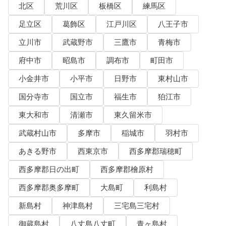
北区
荒川区
板橋区
練馬区
足立区
葛飾区
江戸川区
八王子市
立川市
武蔵野市
三鷹市
青梅市
府中市
昭島市
調布市
町田市
小金井市
小平市
日野市
東村山市
国分寺市
国立市
福生市
狛江市
東大和市
清瀬市
東久留米市
武蔵村山市
多摩市
稲城市
羽村市
あきる野市
西東京市
西多摩郡瑞穂町
西多摩郡日の出町
西多摩郡檜原村
西多摩郡奥多摩町
大島町
利島村
新島村
神津島村
三宅島三宅村
御蔵島村
八丈島八丈町
青ヶ島村