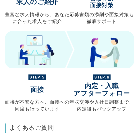
求人のご紹介
面接対策
豊富な求人情報から、
あなた
応募書類の
添削や面接対策も
に合った求人を
ご紹介
徹底サポート
STEP.5
STEP.6
内定・入職
面接
アフターフォロー
面接が不安な方へ、
面接への
年収交渉や
入社日調整まで、
同席も
行っています
内定後もバックアップ
よくあるご質問