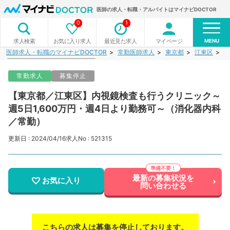
医師の求人・転職・アルバイトはマイナビDOCTOR
0
1
MENU
お気に入り求人
最近見た求人
マイページ
求人検索
医師求人・転職のマイナビDOCTOR
常勤医師求人
東京都
江東区
【
常勤求人
募集停止
【東京都／江東区】内視鏡検査も行うクリニック～
週5日1,600万円・週4日より勤務可～（消化器内科
／常勤）
更新日 : 2024/04/16
求人No : 521315
最新の募集状況を
お気に入り
問い合わせる
こちらの求人は募集を停止しております。