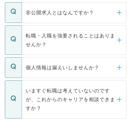
ご登録いただきましたら、弊社担当者がご
登録内容を確認し、その後メールもしくは
非公開求人とはなんですか？
お電話にて次のステップのご案内をいたし
ます。通常、5営業日以内にはご連絡をせて
マイナビDOCTORで取り扱っている求人の
いただきますので、しばらくお待ちくださ
うち約3割は、Webサイトからご覧いただ
転職・入職を強要されることはありま
い。
けない「非公開求人」です。非公開求人は
せんか？
下記の理由によって、一般には公開してい
ません。
転職・入職を強要することは一切ありませ
ん。また、仮に応募先から内定をいただい
個人情報は漏えいしませんか？
■応募殺到を避けるため 人気のある医療機
たとしても、ご本人が納得しない限り、内
関を公にしてしまうと、応募が殺到する場
定を承諾する必要はありません。内定先へ
個人情報が漏えいすることはありませんの
合があります。 選考を効率よく行うため
の辞退の連絡はキャリアパートナーが行い
で、ご安心ください。当サイトからの登録
いますぐ転職は考えていないのです
に、医療機関が求める条件に合った人材の
ますので、ご安心ください。
などで収集したご登録者様の個人情報は、
が、これからのキャリアを相談できま
みを人材紹介会社に依頼するケースが増え
ご本人のキャリアアップおよび転職活動の
ています。
すか？
支援を目的に使用いたします。お預かりし
ているすべての個人データはご本人の許可
お気軽にご相談ください。先生専任のキャ
なく、医療機関側に開示したり、第三者に
リアパートナーが将来のご希望などをおう