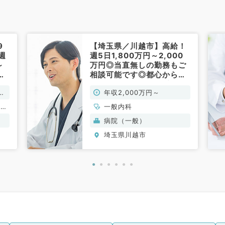
9
【埼玉県／川越市】高給！
週
週5日1,800万円～2,000
～
万円◎当直無しの勤務もご
相談可能です◎都心からも
60分圏内でアクセス良好◎
万
年収2,000万円～
一般外来・病棟管理・救急
対応！2次救急病院です
、消
一般内科
（一般内科／常勤）
、一
病院（一般）
埼玉県川越市