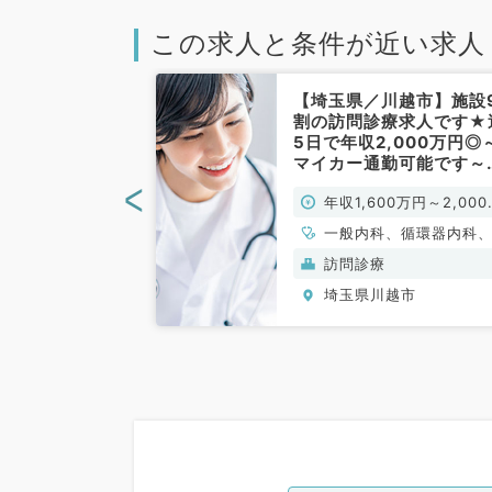
この求人と条件が近い求人
川越市】週4日
【埼玉県／川越市】施設
800万円～
割の訪問診療求人です★
の高給与・アク
5日で年収2,000万円◎
訪問診療のお仕
マイカー通勤可能です～
般内科／常勤）
（科目不問／常勤）
<
0万円～2,000万
年収1,600万円～2,000
円
一般内科、循環器内科
化器内科、外科系全般
訪問診療
般外科、消化器外科
越市
埼玉県川越市