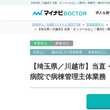
求人を探
医師求人・転職のマイナビDOCTOR
常勤医師求人
【埼玉県／川越市】当直・オンコールなし！週4日～勤
常勤求人
募集停止
当直なし
週4日以下の常勤勤務
救急対応なし
【埼玉県／川越市】当直・
病院で病棟管理主体業務