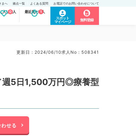
さまへ
拠点一覧
よくある質問
お電話でのお問い合わせについて
に入り求人
0
最近見た求人
1
スポット
無料登録
マイページ
更新日 : 2024/06/10
求人No : 508341
5日1,500万円◎療養型
合わせる