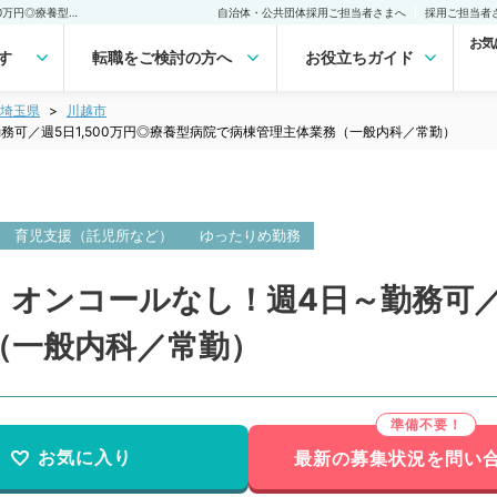
【埼玉県／川越市】当直・オンコールなし！週4日～勤務可／週5日1,500万円◎療養型病院で病棟管理主体業務（一般内科／常勤）の転職・求人｜医師の求人・転職・アルバイトは【マイナビDOCTOR】
自治体・公共団体採用ご担当者さまへ
採用ご担当者
お気
す
転職をご検討の方へ
お役立ちガイド
埼玉県
川越市
務可／週5日1,500万円◎療養型病院で病棟管理主体業務（一般内科／常勤）
育児支援（託児所など）
ゆったりめ勤務
オンコールなし！週4日～勤務可／週
（一般内科／常勤）
お気に入り
最新の募集状況を問い