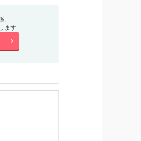
係、
します。