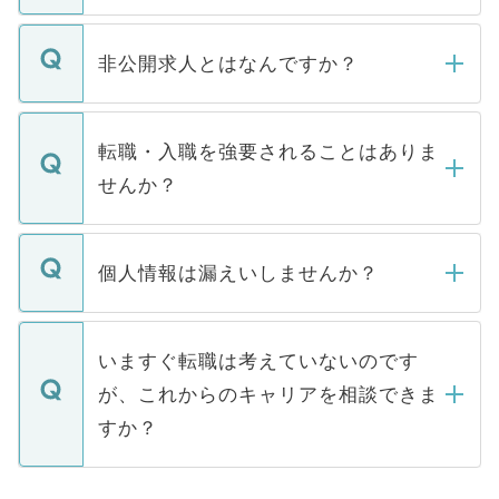
ご登録いただきましたら、弊社担当者がご
登録内容を確認し、その後メールもしくは
非公開求人とはなんですか？
お電話にて次のステップのご案内をいたし
ます。通常、5営業日以内にはご連絡をせて
マイナビDOCTORで取り扱っている求人の
いただきますので、しばらくお待ちくださ
うち約3割は、Webサイトからご覧いただ
転職・入職を強要されることはありま
い。
けない「非公開求人」です。非公開求人は
せんか？
下記の理由によって、一般には公開してい
ません。
転職・入職を強要することは一切ありませ
ん。また、仮に応募先から内定をいただい
個人情報は漏えいしませんか？
■応募殺到を避けるため 人気のある医療機
たとしても、ご本人が納得しない限り、内
関を公にしてしまうと、応募が殺到する場
定を承諾する必要はありません。内定先へ
個人情報が漏えいすることはありませんの
合があります。 選考を効率よく行うため
の辞退の連絡はキャリアパートナーが行い
で、ご安心ください。当サイトからの登録
いますぐ転職は考えていないのです
に、医療機関が求める条件に合った人材の
ますので、ご安心ください。
などで収集したご登録者様の個人情報は、
が、これからのキャリアを相談できま
みを人材紹介会社に依頼するケースが増え
ご本人のキャリアアップおよび転職活動の
ています。
すか？
支援を目的に使用いたします。お預かりし
ているすべての個人データはご本人の許可
お気軽にご相談ください。先生専任のキャ
なく、医療機関側に開示したり、第三者に