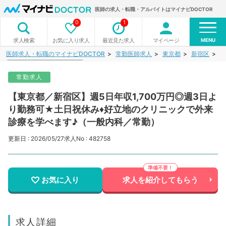
医師の求人・転職・アルバイトはマイナビDOCTOR
0
1
MENU
お気に入り求人
最近見た求人
マイページ
求人検索
医師求人・転職のマイナビDOCTOR
常勤医師求人
東京都
新宿区
【
常勤求人
【東京都／新宿区】週5日年収1,700万円◎週3日よ
り勤務可★土日祝休み♦好立地のクリニックで外来
診療を学べます♪（一般内科／常勤）
更新日 : 2026/05/27
求人No : 482758
お気に入り
求人を紹介してもらう
求人詳細