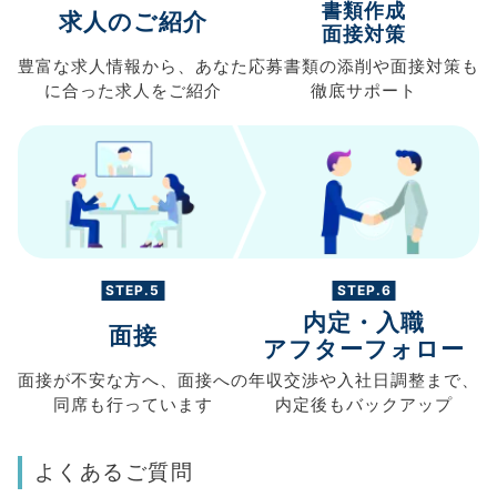
書類作成
求人のご紹介
面接対策
豊富な求人情報から、
あなた
応募書類の
添削や面接対策も
に合った求人を
ご紹介
徹底サポート
STEP.5
STEP.6
内定・入職
面接
アフターフォロー
面接が不安な方へ、
面接への
年収交渉や
入社日調整まで、
同席も
行っています
内定後もバックアップ
よくあるご質問