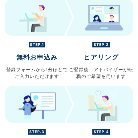
STEP.1
STEP.2
無料お申込み
ヒアリング
登録フォームから
1分ほどで
ご登録後、
アドバイザーが転
ご入力
いただけます
職の
ご希望を伺います
STEP.3
STEP.4