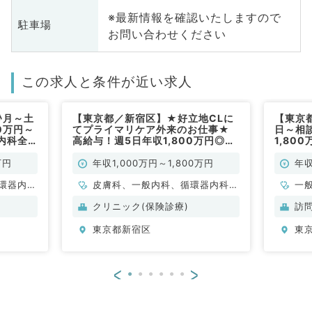
※最新情報を確認いたしますので
駐車場
お問い合わせください
この求人と条件が近い求人
♪月～土
【東京都／新宿区】★好立地CLに
【東京
0万円～
てプライマリケア外来のお仕事★
日～相
(内科全
高給与！週5日年収1,800万円◎週
1,80
3日より勤務可★土日祝休み♦（皮
分☆ク
膚科、一般内科／常勤）
事です
万円
年収1,000万円～1,800万円
年収
環器内
皮膚科、一般内科、循環器内科、
一
内科、内
呼吸器内科、消化器内科、内分
クリニック(保険診療)
訪
科、老年
泌・代謝内科
東京都新宿区
東
科
<
>