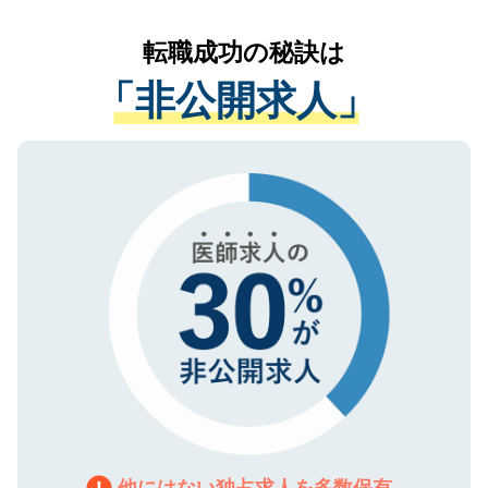
リアパートナーが将来のご希望などをおう
提供することは一切ありません。また弊社
かがいして、現在の医療機関の状況や紹介
転職成功の秘訣は
は、個人情報の取り扱いについての厳密な
経験をまじえながら、適切なアドバイスを
管理基準を満たした事業者のみに付与され
「非公開求人」
させていただきます。すぐにご転職をされ
る、プライバシーマークを取得済みです。
ない方には、長期的なサポートが可能です
ご登録いただいた個人情報は、SSL（デー
ので、まずはご登録ください。
タ暗号化）によって保護されていますの
で、機密保持に関してもご安心ください。
他にはない独占求人を多数保有