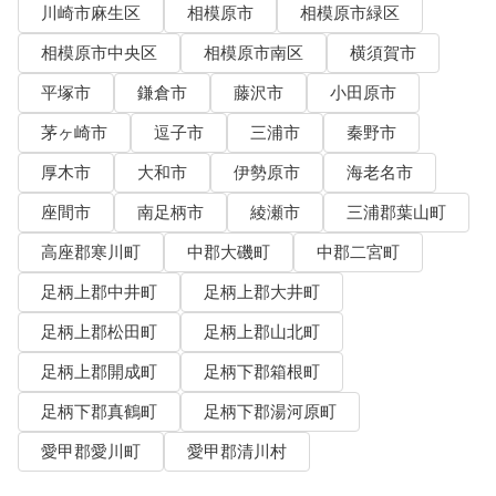
川崎市麻生区
相模原市
相模原市緑区
相模原市中央区
相模原市南区
横須賀市
平塚市
鎌倉市
藤沢市
小田原市
茅ヶ崎市
逗子市
三浦市
秦野市
厚木市
大和市
伊勢原市
海老名市
座間市
南足柄市
綾瀬市
三浦郡葉山町
高座郡寒川町
中郡大磯町
中郡二宮町
足柄上郡中井町
足柄上郡大井町
足柄上郡松田町
足柄上郡山北町
足柄上郡開成町
足柄下郡箱根町
足柄下郡真鶴町
足柄下郡湯河原町
愛甲郡愛川町
愛甲郡清川村