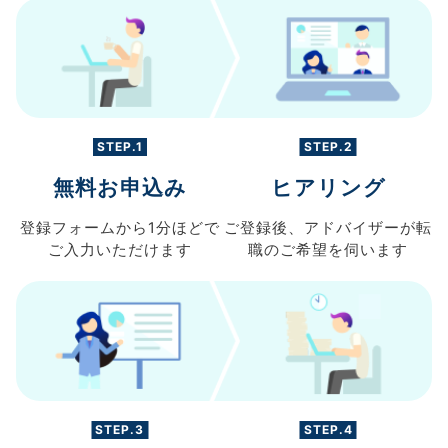
STEP.1
STEP.2
無料お申込み
ヒアリング
登録フォームから
1分ほどで
ご登録後、
アドバイザーが転
ご入力
いただけます
職の
ご希望を伺います
STEP.3
STEP.4