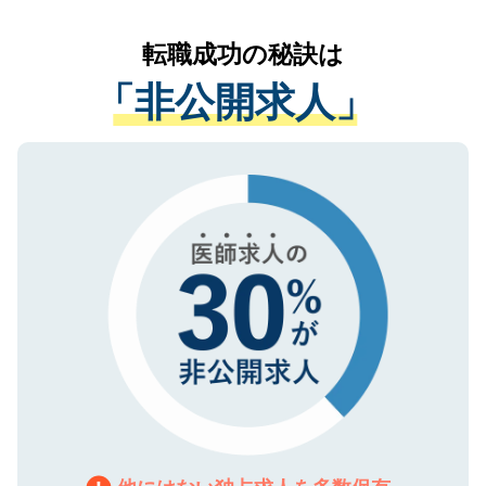
リアパートナーが将来のご希望などをおう
提供することは一切ありません。また弊社
かがいして、現在の医療機関の状況や紹介
転職成功の秘訣は
は、個人情報の取り扱いについての厳密な
経験をまじえながら、適切なアドバイスを
管理基準を満たした事業者のみに付与され
「非公開求人」
させていただきます。すぐにご転職をされ
る、プライバシーマークを取得済みです。
ない方には、長期的なサポートが可能です
ご登録いただいた個人情報は、SSL（デー
ので、まずはご登録ください。
タ暗号化）によって保護されていますの
で、機密保持に関してもご安心ください。