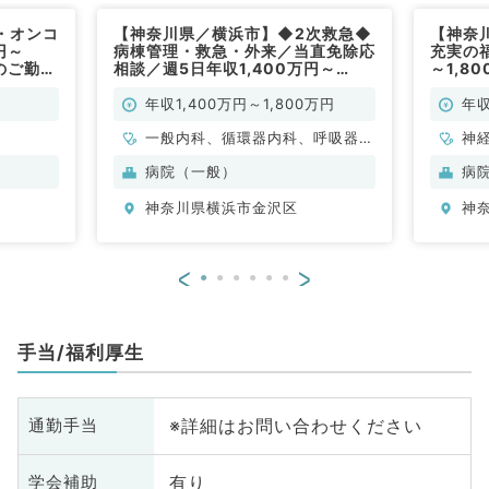
・オンコ
【神奈川県／横浜市】◆2次救急◆
【神奈
円～
病棟管理・救急・外来／当直免除応
充実の福
のご勤務
相談／週5日年収1,400万円～
～1,8
1,800万円程度／駅チカ・マイカー
能★訪
通勤可能（一般内科／常勤）
／常勤
年収1,400万円～1,800万円
年収
一般内科、循環器内科、呼吸器内
神
科、総合診療科
循
病院（一般）
病
内
神奈川県横浜市金沢区
神
科
<
>
手当/福利厚生
※詳細はお問い合わせください
通勤手当
有り
学会補助