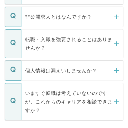
ご登録いただきましたら、弊社担当者がご
登録内容を確認し、その後メールもしくは
非公開求人とはなんですか？
お電話にて次のステップのご案内をいたし
ます。通常、5営業日以内にはご連絡をせて
マイナビDOCTORで取り扱っている求人の
いただきますので、しばらくお待ちくださ
うち約3割は、Webサイトからご覧いただ
転職・入職を強要されることはありま
い。
けない「非公開求人」です。非公開求人は
せんか？
下記の理由によって、一般には公開してい
ません。
転職・入職を強要することは一切ありませ
ん。また、仮に応募先から内定をいただい
個人情報は漏えいしませんか？
■応募殺到を避けるため 人気のある医療機
たとしても、ご本人が納得しない限り、内
関を公にしてしまうと、応募が殺到する場
定を承諾する必要はありません。内定先へ
個人情報が漏えいすることはありませんの
合があります。 選考を効率よく行うため
の辞退の連絡はキャリアパートナーが行い
で、ご安心ください。当サイトからの登録
いますぐ転職は考えていないのです
に、医療機関が求める条件に合った人材の
ますので、ご安心ください。
などで収集したご登録者様の個人情報は、
が、これからのキャリアを相談できま
みを人材紹介会社に依頼するケースが増え
ご本人のキャリアアップおよび転職活動の
ています。
すか？
支援を目的に使用いたします。お預かりし
ているすべての個人データはご本人の許可
お気軽にご相談ください。先生専任のキャ
なく、医療機関側に開示したり、第三者に