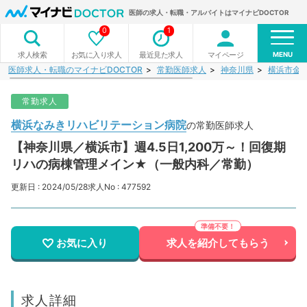
医師の求人・転職・アルバイトはマイナビDOCTOR
0
1
MENU
お気に入り求人
最近見た求人
マイページ
求人検索
医師求人・転職のマイナビDOCTOR
常勤医師求人
神奈川県
横浜市金
常勤求人
横浜なみきリハビリテーション病院
の常勤医師求人
【神奈川県／横浜市】週4.5日1,200万～！回復期
リハの病棟管理メイン★（一般内科／常勤）
更新日 : 2024/05/28
求人No : 477592
お気に入り
求人を紹介してもらう
求人詳細