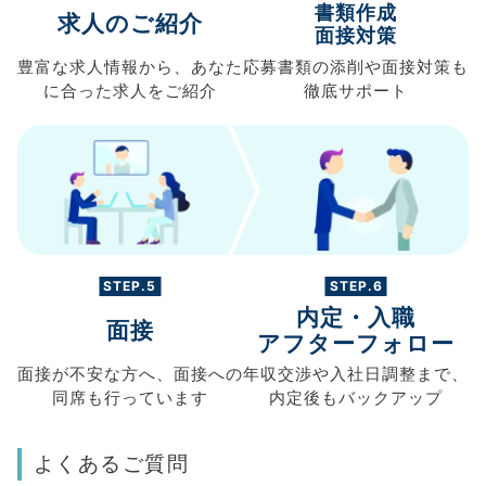
書類作成
求人のご紹介
面接対策
豊富な求人情報から、
あなた
応募書類の
添削や面接対策も
に合った求人を
ご紹介
徹底サポート
STEP.5
STEP.6
内定・入職
面接
アフターフォロー
面接が不安な方へ、
面接への
年収交渉や
入社日調整まで、
同席も
行っています
内定後もバックアップ
よくあるご質問